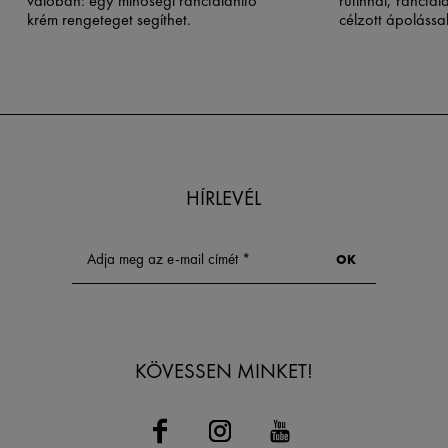
valóban: egy minőségi ránctalanító
rutinnal, ránctal
krém rengeteget segíthet.
célzott ápolással
HÍRLEVÉL
KÖVESSEN MINKET!