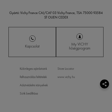
Gyártó: Vichy France CAI/CAF 03 Vichy France, TSA 75000 93584
ST OUEN CEDEX
My VICHY
Kapcsolat
hűségprogram
Különleges ajánlataink
Store Locator
Felhasználási feltételek
www.vichy.hu
Adatvédelmi irányelvek
Sütik beállítása