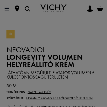
ÚJ
NEOVADIOL
LONGEVITY VOLUMEN
HELYREÁLLÍTÓ KRÉM
LÁTHATÓAN MEGÚJULT, FIATALOS VOLUMEN 5
KULCSFONTOSSÁGÚ TERÜLETEN
50 ML
TERMÉKTÍPUS:
NAPPALI ARCKRÉM
SZÜKSÉGLET:
HIDRATÁLÓ ARCÁPOLÁS
A BŐRÖREGEDÉS JELEI ELLEN