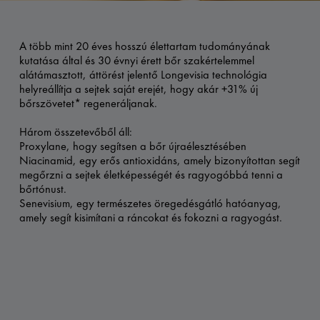
A több mint 20 éves hosszú élettartam tudományának
kutatása által és 30 évnyi érett bőr szakértelemmel
alátámasztott, áttörést jelentő Longevisia technológia
helyreállítja a sejtek saját erejét, hogy akár +31% új
bőrszövetet* regeneráljanak.
Három összetevőből áll:
Proxylane, hogy segítsen a bőr újraélesztésében
Niacinamid, egy erős antioxidáns, amely bizonyítottan segít
megőrzni a sejtek életképességét és ragyogóbbá tenni a
bőrtónust.
Senevisium, egy természetes öregedésgátló hatóanyag,
amely segít kisimítani a ráncokat és fokozni a ragyogást.