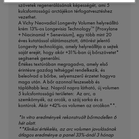
szövetek regenerálásának képességét, ami 5
kulcsfontosságú arctájékon térfogatvesztéshez
vezethet.
A Vichy Neovadiol Longevity Volumen helyreállító
krém 13%-os Longevisia Technology
[Proxylane
TM
+ Niacinamid + Senevisium], egy több mint 20
éves kutatással alátámasztott, áttörést jelentő
Longevity technológia, amely helyreállítja a sejtek
saját erejét, hogy akár +31%-ban új bőrszövetet*
segítsenek generálni.
Értékes textúrában megragadva, amely első
érintésre gazdag teltséggel rendelkezik, és
beleolvad a bőrbe, selyemszerű érzetet hagyva
maga után. A bőr azonnal feszesebb és
tápláltabb lesz. Napról napra látható, új volumen
5 kulcsfontosságú területen: Az arc, a
szemkörnyék, az orcák, a száj sarka és a
kontúrok. Akár +42%-os volumen az orcákon**.
*In vitro eredmények rekonstruált bőrmodellen 6
hét alatt.
**Klinikai értékelés, az arc volumen javulásának
átlagos eredménye a panel 33%-ánál 3 hónap