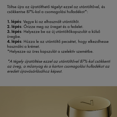
Töltse újra az újratölthető tégelyt ezzel az utántöltővel, és
csökkentse 87%-kal a csomagolási hulladékot*:
1. lépés
: Vegye ki az elhasznált utántöltőt.
2. lépés
: Őrizze meg az üveget és a fedelet.
3. lépés
: Helyezze be az új utántöltőkapszulát a külső
üvegbe.
4. lépés
: Húzza le az utántöltő pecsétet, hogy elkezdhesse
használni a krémet.
*Helyezze az üres kapszulát a szelektív szemétbe.
*A tégely újratöltése ezzel az utántöltővel 87%-kal csökkenti
az üveg, a műanyag és a karton csomagolási hulladékot az
eredeti újravásárlásához képest.