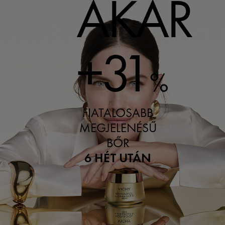
AKÁR
+31
%
FIATALOSABB
MEGJELENÉSŰ
BŐR
6 HÉT UTÁN