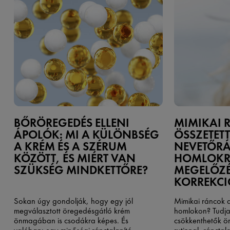
BŐRÖREGEDÉS ELLENI
MIMIKAI 
ÁPOLÓK: MI A KÜLÖNBSÉG
ÖSSZETET
A KRÉM ÉS A SZÉRUM
NEVETŐRÁ
KÖZÖTT, ÉS MIÉRT VAN
HOMLOK
SZÜKSÉG MINDKETTŐRE?
MEGELŐZÉ
KORREKCI
Sokan úgy gondolják, hogy egy jól
Mimikai ráncok a
megválasztott öregedésgátló krém
homlokon? Tudj
önmagában is csodákra képes. És
csökkenthetők ö