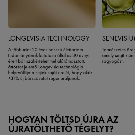
LONGEVISIA TECHNOLOGY
SENEVISI
A több mint 20 éves hosszú élettartam
Természetes öre
tudományának kutatása által és 30 évnyi
amely segít kisim
érett bőr szakértelemmel alátámasztott,
ragyogást.
áttörést jelentő Longevisia technológia
helyreállítja a sejtek saját erejét, hogy akár
+31% új bőrszövetet regeneráljanak.
HOGYAN TÖLTSD ÚJRA AZ
ÚJRATÖLTHETŐ TÉGELYT?