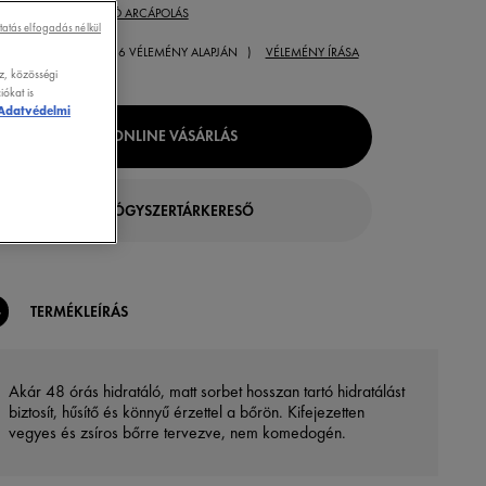
KSÉGLET:
HIDRATÁLÓ ARCÁPOLÁS
tatás elfogadás nélkül
( 16 VÉLEMÉNY ALAPJÁN )
VÉLEMÉNY ÍRÁSA
z, közösségi
ókat is
Adatvédelmi
ONLINE VÁSÁRLÁS
GYÓGYSZERTÁRKERESŐ
TERMÉKLEÍRÁS
Akár 48 órás hidratáló, matt sorbet hosszan tartó hidratálást
biztosít, hűsítő és könnyű érzettel a bőrön. Kifejezetten
vegyes és zsíros bőrre tervezve, nem komedogén.