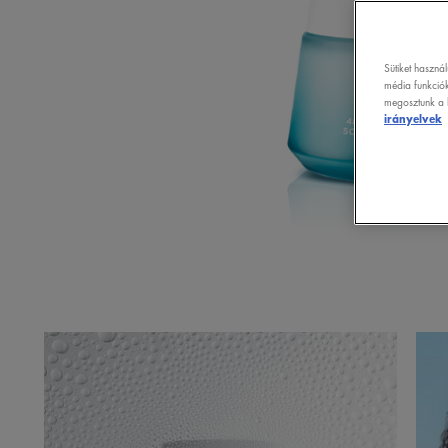
Sütiket haszná
média funkciók
megosztunk a k
irányelvek