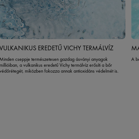
VULKANIKUS EREDETŰ VICHY TERMÁLVÍZ
MA
Minden cseppje természetesen gazdag ásványi anyagok
A bő
millióiban, a vulkanikus eredetű Vichy termálvíz erősíti a bőr
védőrétegét, miközben fokozza annak antioxidáns védelmét is.