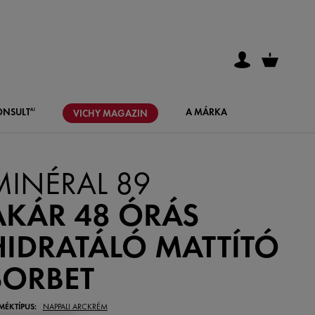
ONSULT
A MÁRKA
AI
VICHY
MAGAZIN
MINÉRAL 89
AKÁR 48 ÓRÁS
HIDRATÁLÓ MATTÍTÓ
SORBET
MÉKTÍPUS:
NAPPALI ARCKRÉM