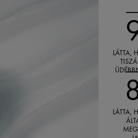
LÁTTA,
TISZ
ÜDÉBB
LÁTTA,
ÁL
MEG
J