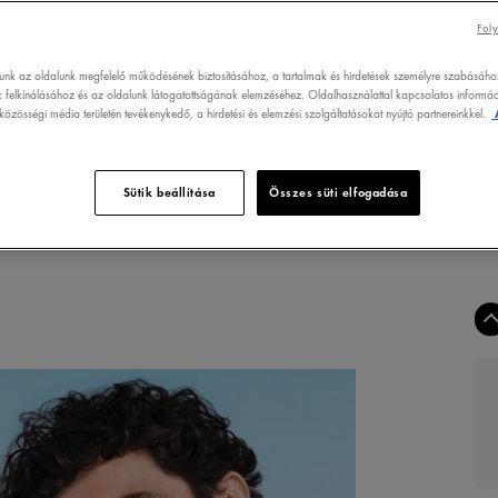
SZÜ
Foly
lunk az oldalunk megfelelő működésének biztosításához, a tartalmak és hirdetések személyre szabásáho
 felkínálásához és az oldalunk látogatottságának elemzéséhez. Oldalhasználattal kapcsolatos informáci
özösségi média területén tevékenykedő, a hirdetési és elemzési szolgáltatásokat nyújtó partnereinkkel.
Sütik beállítása
Összes süti elfogadása