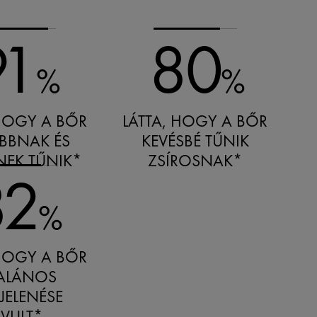
91
80
%
%
 HOGY A BŐR
LÁTTA, HOGY A BŐR
ÁBBNAK ÉS
KEVÉSBÉ TŰNIK
NEK TŰNIK*
ZSÍROSNAK*
82
%
 HOGY A BŐR
TALÁNOS
JELENÉSE
AVULT*