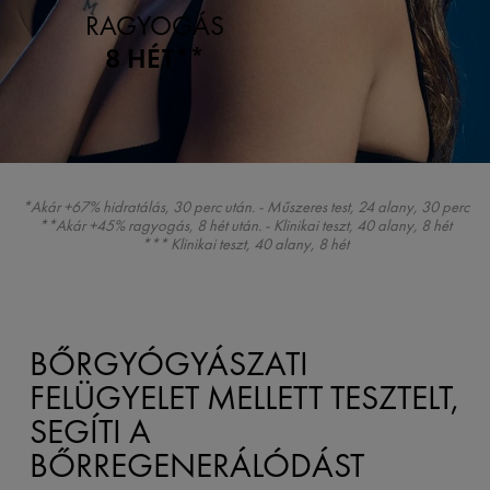
RAGYOGÁS
8 HÉT**
*Akár +67% hidratálás, 30 perc után. - Műszeres test, 24 alany, 30 perc
**Akár +45% ragyogás, 8 hét után. - Klinikai teszt, 40 alany, 8 hét
*** Klinikai teszt, 40 alany, 8 hét
BŐRGYÓGYÁSZATI
FELÜGYELET MELLETT TESZTELT,
SEGÍTI A
BŐRREGENERÁLÓDÁST