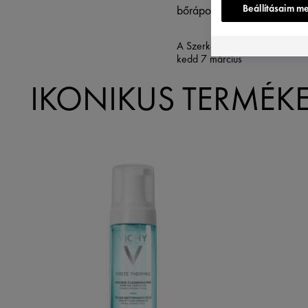
Beállításaim m
bőrápolókat túl gyakran!
A Szerkesztőség
kedd 7 március
IKONIKUS TERMÉK