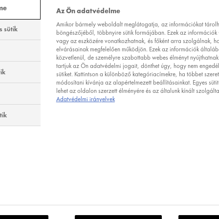
bb bőrnek a fellélegzésre, ezért próbáljon meg ne túlzottan sok ré
me
Az Ön adatvédelme
 akár sminkről legyen szó!”
Ez pedig az jelenti: kerülje a túl kompli
Amikor bármely weboldalt meglátogatja, az információkat tárolha
 sütik
 – és maradjon inkább a
napi kétszeri alapos tisztításnál
! Nina to
böngészőjéből, többnyire sütik formájában. Ezek az információk 
lmanként használja: ezek nagyon jók a szárazabb bőrtípusok hidr
vagy az eszközére vonatkozhatnak, és főként arra szolgálnak, h
elvárásainak megfelelően működjön. Ezek az információk általá
nálat esetén fojtogató hatásúak lehetnek. Miért? Vastag felszíni 
közvetlenül, de személyre szabottabb webes élményt nyújthatnak.
– ezért jobb az olajos termékeket elkerülni.
tartjuk az Ön adatvédelmi jogait, dönthet úgy, hogy nem engedé
ik
sütiket. Kattintson a különböző kategóriacímekre, ha többet szere
módosítani kívánja az alapértelmezett beállításainkat. Egyes sütit
lehet az oldalon szerzett élményére és az általunk kínált szolgált
ÍTÁS 40, 50 ÉVESEN
Adatvédelmi irányelvek
tik
TE
ndja Nina, fontos a bőrápolási programot az évszakokhoz igazí
isztításnak? A hidratálás! Ahogyan öregszünk, a bőr kollagénszint
oz és csökkenő vízmegtartó képességéhez vezet. Ez pedig kiszá
ina érett bőrre való arctisztító tejek használatát javasolja, mert
artalmát (keresse az olyan összetevőket, mint a glicerin és a she
rctisztítókat, amelyek a bőrnek feszülő és száraz érzetet nyújthatna