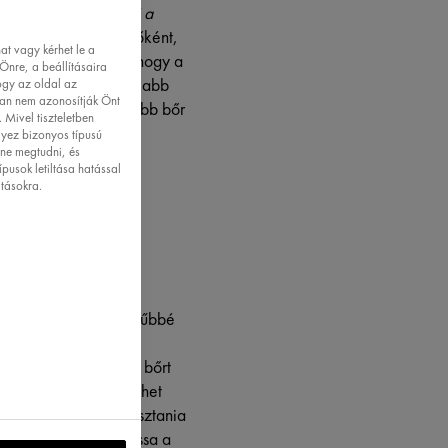
teg terméket felvinni a
kált arctisztítást – főként,
t vagy kérhet le a
vábbá azt javasolja, hogy a
Önre, a beállításaira
atálására, de a fiatalabb
ogy az oldal az
ban nem azonosítják Önt
rétege miatt a fiatalabb bőr
 Mivel tiszteletben
lyez bizonyos típusú
tne megtudni, és
ípusok letiltása hatással
atásokra.
tani és minél egyszerűbbé
je csökken, ami az
radásra hajlamosabb bőrt
 krémes állaguk segíthet
a vaj). Ha pedig választania
k, illetve ne váltogassa a