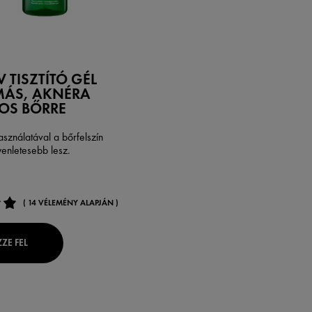
V TISZTÍTÓ GÉL
MÁS, AKNÉRA
OS BŐRRE
sználatával a bőrfelszín
gyenletesebb lesz.
( 14 VÉLEMÉNY ALAPJÁN )
ZE FEL