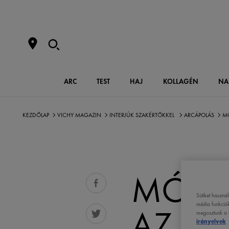
ARC
TEST
HAJ
KOLLAGÉN
NA
KEZDŐLAP
VICHY MAGAZIN
INTERJÚK SZAKÉRTŐKKEL
ARCÁPOLÁS
MÓ
MÓDO
Sütiket haszná
média funkciók
AZ AR
megosztunk a k
irányelvek