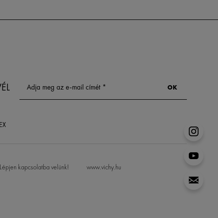
VÉL
EX
Lépjen kapcsolatba velünk!
www.vichy.hu