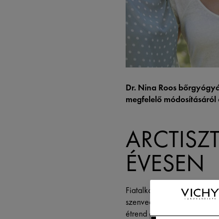
Dr. Nina Roos bőrgyógyá
megfelelő módosításáról a
ARCTISZT
ÉVESEN
Fiatalkorban a szórakozás 
szenvedni ennek az életstíl
étrend és a mindennapos kö