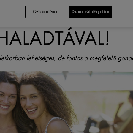
AMJÁT AZ ÉLE
Sütik beállítása
Összes süti elfogadása
HALADTÁVAL!
etkorban lehetséges, de fontos a megfelelő gond