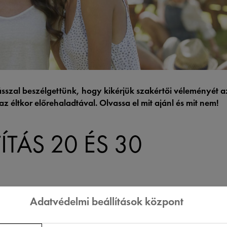
sszal beszélgettünk, hogy kikérjük szakértői véleményét a
z éltkor előrehaladtával. Olvassa el mit ajánl és mit nem!
ÍTÁS 20 ÉS 30
a legfontosabb, főként a városlakók számára. És mi ennek az árn
Adatvédelmi beállítások központ
usnak a következményeitől, mint például a dohányzás, az alváshi
rnyezetszennyezés. A fiatalabb bőr megtisztításához tippeket a