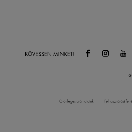
KÖVESSEN MINKET!
G
Különleges ajánlataink
Felhasználási felt