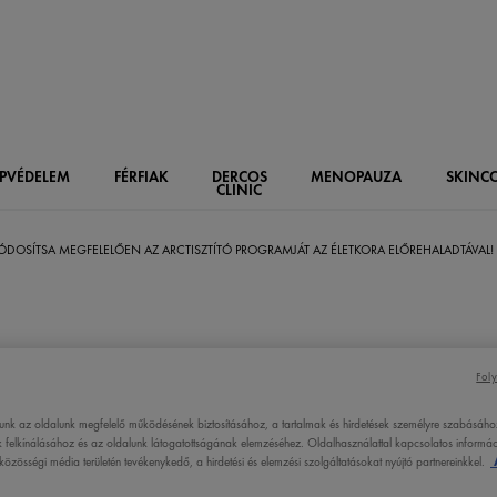
PVÉDELEM
FÉRFIAK
DERCOS
MENOPAUZA
SKIN
C
CLINIC
DOSÍTSA MEGFELELŐEN AZ ARCTISZTÍTÓ PROGRAMJÁT AZ ÉLETKORA ELŐREHALADTÁVAL!
SÍTSA MEGFEL
Foly
lunk az oldalunk megfelelő működésének biztosításához, a tartalmak és hirdetések személyre szabásáho
 felkínálásához és az oldalunk látogatottságának elemzéséhez. Oldalhasználattal kapcsolatos informáci
CTISZTÍTÓ
özösségi média területén tevékenykedő, a hirdetési és elemzési szolgáltatásokat nyújtó partnereinkkel.