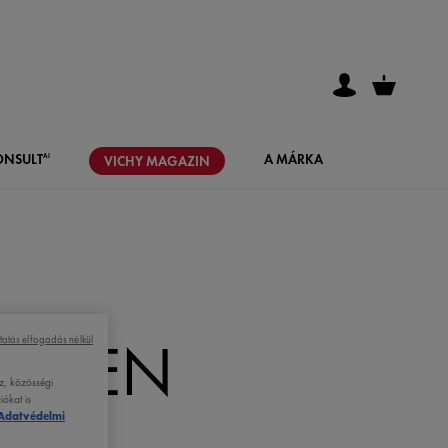
ONSULT
A MÁRKA
AI
VICHY
MAGAZIN
ELŐEN
tatás elfogadás nélkül
z, közösségi
ókat is
Adatvédelmi