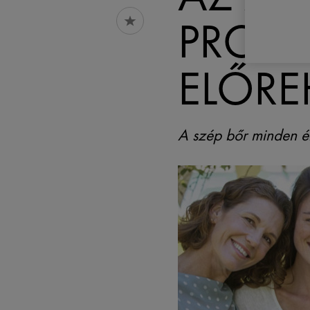
PROGR
ELŐRE
A szép bőr minden él