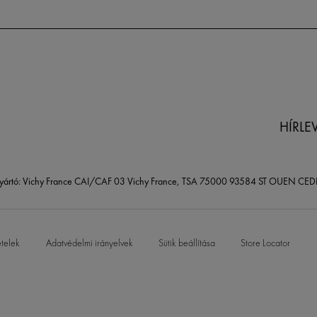
HÍRLE
yártó: Vichy France CAI/CAF 03 Vichy France, TSA 75000 93584 ST OUEN CED
ételek
Adatvédelmi irányelvek
Sütik beállítása
Store Locator