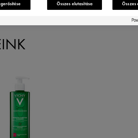
egerősítése
Összes elutasítása
Összes 
EINK