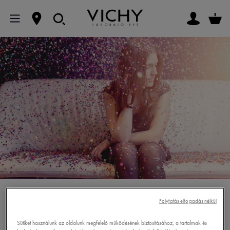
KORPÁSODÁS
Folytatás elfogadás nélkül
Sütiket használunk az oldalunk megfelelő működésének biztosításához, a tartalmak és
Korpás a haja? A korpa megjelenése minden nő számára