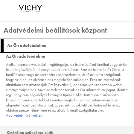
Adatvédelmi beállítások központ
DEZODOROK
Az Ön adatvédelme
IZZADSÁGSZABÁLYOZÓ
Az Ön adatvédelme
KRÉM PROGRAM 7 NAPOS
Amikor bármely weboldalt meglátogatja, az információkat tárolhat vagy kérhet
HATÉKONYSÁGGAL
le a böngészőjéből, többnyire sütik formájában. Ezek az információk Önre, a
beállításaira vagy az eszközére vonatkozhatnak, és főként arra szolgálnak,
hogy az oldal az elvárásainak megfelelően működjön. Ezek az információk
TERMÉKTÍPUS:
DEZODOR
általában nem azonosítják Önt közvetlenül, de személyre szabottabb webes
SZÜKSÉGLET:
IZZADÁSGÁTLÓ ÁPOLÁS
élményt nyújthatnak. Mivel tiszteletben tartjuk az Ön adatvédelmi jogait, dönthet
úgy, hogy nem engedélyez bizonyos típusú sütiket. Kattintson a különböző
( 0 VÉLEMÉNY ALAPJÁN )
VÉLEMÉNY ÍRÁSA
kategóriacímekre, ha többet szeretne megtudni, és módosítani kívánja az
alapértelmezett beállításainkat. Egyes sütitípusok letiltása hatással lehet az
oldalon szerzett élményére és az általunk kínált szolgáltatásokra.
Adatvédelmi irányelvek
Kizárólag szükséges sütik