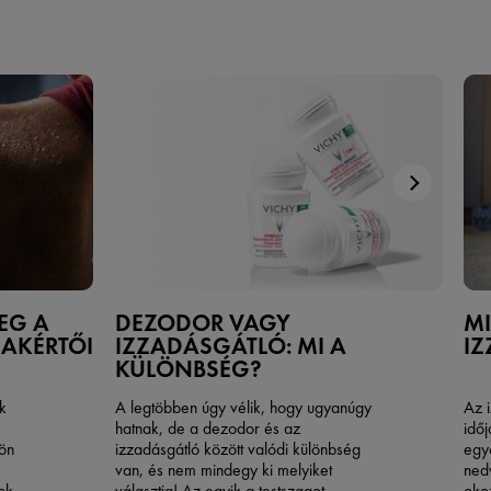
EG A
DEZODOR VAGY
MI
ZAKÉRTŐI
IZZADÁSGÁTLÓ: MI A
I
KÜLÖNBSÉG?
k
A legtöbben úgy vélik, hogy ugyanúgy
Az 
hatnak, de a dezodor és az
időj
ön
izzadásgátló között valódi különbség
egy
van, és nem mindegy ki melyiket
ned
ok
választja! Az egyik a testszagot
okoz