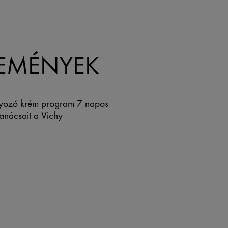
LEMÉNYEK
lyozó krém program 7 napos
anácsait a Vichy