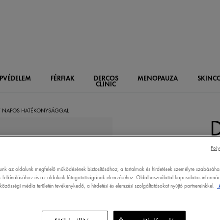
PVÉDELEM
FÉRFIAK
DERCOS
MENOPAUZA
SKIN
C
CLINIC
7 NAPOS HATÉKONYSÁGGAL
Foly
lunk az oldalunk megfelelő működésének biztosításához, a tartalmak és hirdetések személyre szabásáho
 felkínálásához és az oldalunk látogatottságának elemzéséhez. Oldalhasználattal kapcsolatos informáci
özösségi média területén tevékenykedő, a hirdetési és elemzési szolgáltatásokat nyújtó partnereinkkel.