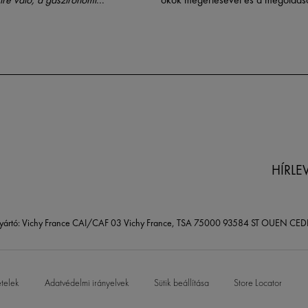
dő amatőr konyhájában.
megismerésével kezdődik.
HÍRLE
yártó: Vichy France CAI/CAF 03 Vichy France, TSA 75000 93584 ST OUEN CED
ételek
Adatvédelmi irányelvek
Sütik beállítása
Store Locator