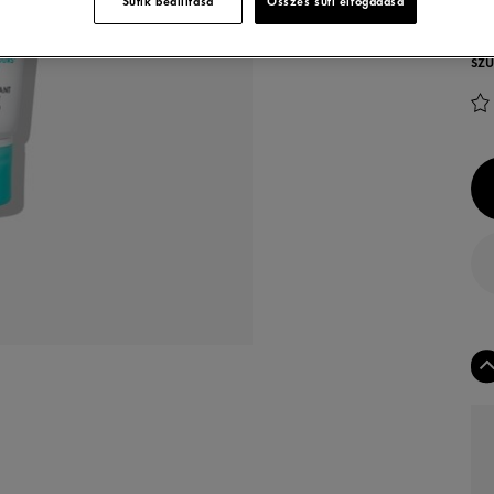
Sütik beállítása
Összes süti elfogadása
TER
SZÜ