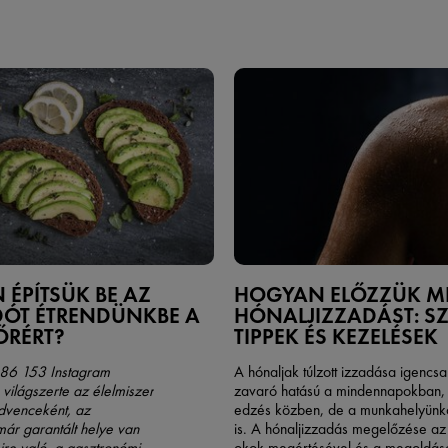
ÉPÍTSÜK BE AZ
HOGYAN ELŐZZÜK M
ÓT ÉTRENDÜNKBE A
HÓNALJIZZADÁST: S
ŐRÉRT?
TIPPEK ÉS KEZELÉSEK
686 153 Instagram
A hónaljak túlzott izzadása igencsa
 világszerte az élelmiszer
zavaró hatású a mindennapokban,
dvenceként, az
edzés közben, de a munkahelyünk
ár garantált helye van
is. A hónaljizzadás megelőzése
az
re való, a gasztronómia
okok megértésével és a megoldás