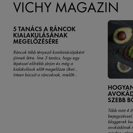
VICHY MAGAZIN
5 TANÁCS A RÁNCOK
KIALAKULÁSÁNAK
MEGELŐZÉSÉRE
Ráncok több tényező kombinációjaként
jönnek létre. Íme 5 tanács, hogy egy
lépéssel előrébb járjon és még a
kialakulásuk előtt megelőzze őket…
Intsen búcsút a ráncoknak, mielőtt
kialakulnának!
HOGYAN 
AVOKÁD
SZEBB B
Több mint 4 
bejegyzéssel,
bloggerek ke
avokádónak m
minden valami