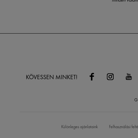
iránt érdeklő
KÖVESSEN MINKET!
G
Különleges ajánlataink
Felhasználási felt