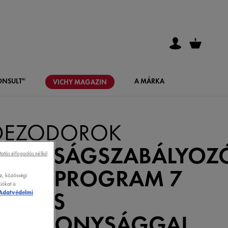
ONSULT
A MÁRKA
AI
VICHY
MAGAZIN
DEZODOROK
IZZADSÁGSZABÁLYOZ
tatás elfogadás nélkül
KRÉM PROGRAM 7
z, közösségi
ókat is
NAPOS
Adatvédelmi
HATÉKONYSÁGGAL