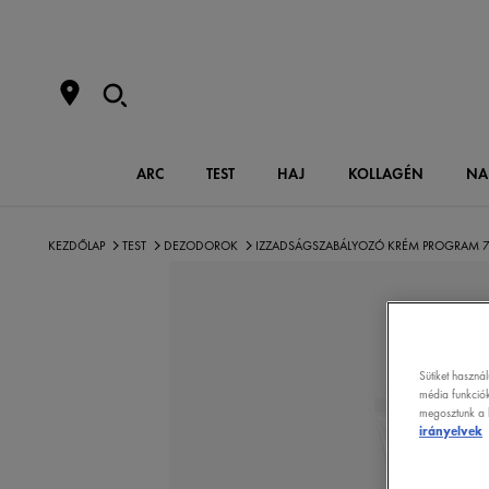
ARC
TEST
HAJ
KOLLAGÉN
NA
KEZDŐLAP
TEST
DEZODOROK
IZZADSÁGSZABÁLYOZÓ KRÉM PROGRAM 
Sütiket haszná
média funkciók
megosztunk a k
irányelvek