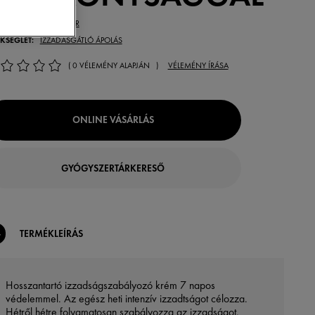
MÉKTÍPUS:
DEZODOR
KSÉGLET:
IZZADÁSGÁTLÓ ÁPOLÁS
( 0 VÉLEMÉNY ALAPJÁN )
VÉLEMÉNY ÍRÁSA
ONLINE VÁSÁRLÁS
GYÓGYSZERTÁRKERESŐ
TERMÉKLEÍRÁS
Hosszantartó izzadságszabályozó krém 7 napos
védelemmel. Az egész heti intenzív izzadtságot célozza.
Hétről hétre folyamatosan szabályozza az izzadságot.