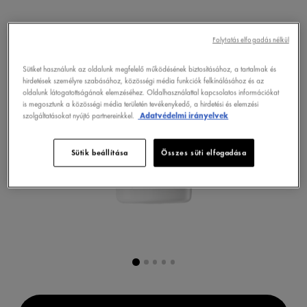
Folytatás elfogadás nélkül
Sütiket használunk az oldalunk megfelelő működésének biztosításához, a tartalmak és
hirdetések személyre szabásához, közösségi média funkciók felkínálásához és az
oldalunk látogatottságának elemzéséhez. Oldalhasználattal kapcsolatos információkat
is megosztunk a közösségi média területén tevékenykedő, a hirdetési és elemzési
szolgáltatásokat nyújtó partnereinkkel.
Adatvédelmi irányelvek
Sütik beállítása
Összes süti elfogadása