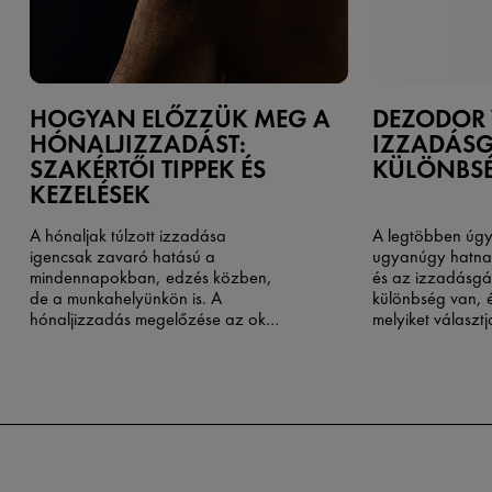
HOGYAN ELŐZZÜK MEG A
DEZODOR
HÓNALJIZZADÁST:
IZZADÁSG
SZAKÉRTŐI TIPPEK ÉS
KÜLÖNBS
KEZELÉSEK
A hónaljak túlzott izzadása
A legtöbben úgy
igencsak zavaró hatású a
ugyanúgy hatna
mindennapokban, edzés közben,
és az izzadásgát
de a munkahelyünkön is. A
különbség van, 
hónaljizzadás megelőzése
az okok
melyiket választ
megértésével és a megoldások
testszagot szab
megismerésével kezdődik.
csökkenti az izz
választ, akkor l
nem éri el vele a
hatékonyságot. A
Health megközelí
lesz a választás
mögötti tudomán