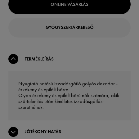
ONLINE VÁSÁRLÁS
GYÓGYSZERTÁRKERESŐ
TERMÉKLEÍRÁS
Nyugtató hatású izzadásgátló golyós dezodor -
érzékeny és epilált bőrre.
Olyan érzékeny és epilált bőrű nők számára, akik
szőrtelenítés után kíméletes izzadásgátlást
szeretnének.
JÓTÉKONY HATÁS