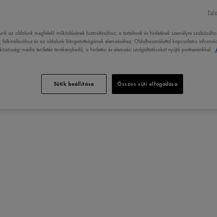
Foly
egy egész termékcsaládnyi,
egy tápláló kézkrémet és egy
lunk az oldalunk megfelelő működésének biztosításához, a tartalmak és hirdetések személyre szabásáho
 felkínálásához és az oldalunk látogatottságának elemzéséhez. Oldalhasználattal kapcsolatos informáci
özösségi média területén tevékenykedő, a hirdetési és elemzési szolgáltatásokat nyújtó partnereinkkel.
Sütik beállítása
Összes süti elfogadása