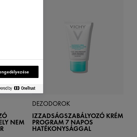
engedélyezése
DEZODOROK
ZÓ
IZZADSÁGSZABÁLYOZÓ KRÉM
ELY NEM
PROGRAM 7 NAPOS
R
HATÉKONYSÁGGAL