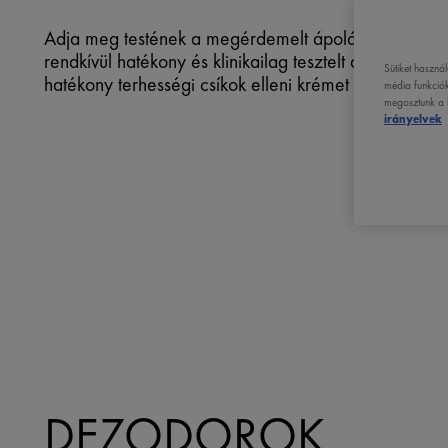
Adja meg testének a megérdemelt ápolást! A Vichy 
rendkívül hatékony és klinikailag tesztelt dezodort, 
Sütiket haszná
hatékony terhességi csíkok elleni krémet kínál.
média funkciók
megosztunk a k
irányelvek
DEZODOROK