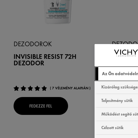
DEZODOROK
DEZODO
INVISIBLE RESIST 72H
INTENZÍ
DEZODOR
IZZADS
DEZODO
Az Ön adatvédel
Kizárólag szükséges
( 7 VÉLEMÉNY ALAPJÁN )
Teljesítmény sütik
FEDEZZE FEL
FEDEZ
Működést segítő süt
Célzott sütik