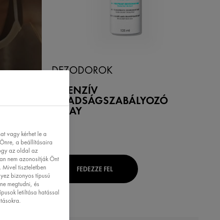
DEZODOROK
INTENZÍV
IZZADSÁGSZABÁLYOZÓ
SPRAY
t vagy kérhet le a
Önre, a beállításaira
ogy az oldal az
ban nem azonosítják Önt
 Mivel tiszteletben
FEDEZZE FEL
lyez bizonyos típusú
tne megtudni, és
ípusok letiltása hatással
atásokra.