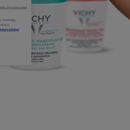
tatás elfogadás nélkül
z, közösségi
ókat is
Adatvédelmi