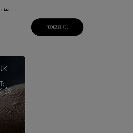
PJÁN )
FEDEZZE FEL
ÜK
T:
K ÉS