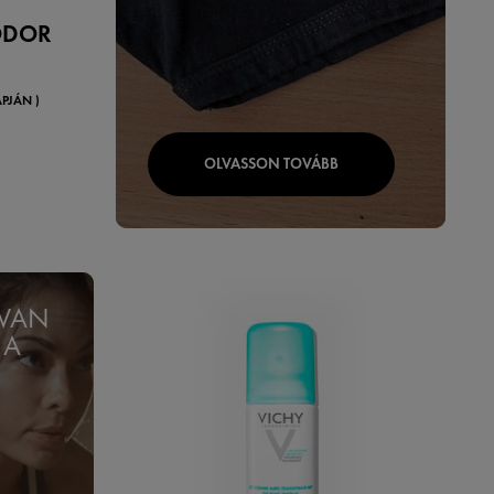
ODOR
PJÁN )
OLVASSON TOVÁBB
 VAN
 A