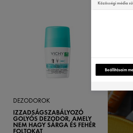
Közösségi média sü
FESZ
KÉSZ
BŐRE
FESZ
ALATT
Beállításaim m
DEZODOROK
IZZADSÁGSZABÁLYOZÓ
GOLYÓS DEZODOR, AMELY
NEM HAGY SÁRGA ÉS FEHÉR
FOLTOKAT