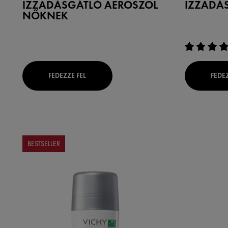
IZZADÁSGÁTLÓ AEROSZOL
IZZADÁ
NŐKNEK
FEDEZZE FEL
FEDEZ
BESTSELLER