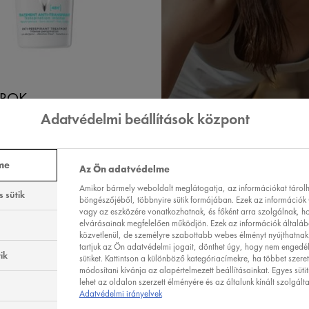
ROK
Adatvédelmi beállítások központ
V
ÁGSZABÁLYOZÓ
R - GOLYÓS
me
Az Ön adatvédelme
Amikor bármely weboldalt meglátogatja, az információkat tárolha
 sütik
( 9 VÉLEMÉNY ALAPJÁN )
böngészőjéből, többnyire sütik formájában. Ezek az információk 
vagy az eszközére vonatkozhatnak, és főként arra szolgálnak, h
elvárásainak megfelelően működjön. Ezek az információk általá
közvetlenül, de személyre szabottabb webes élményt nyújthatnak.
ZE FEL
OLVASSON TOVÁBB
tartjuk az Ön adatvédelmi jogait, dönthet úgy, hogy nem engedé
ik
sütiket. Kattintson a különböző kategóriacímekre, ha többet szere
módosítani kívánja az alapértelmezett beállításainkat. Egyes sütit
lehet az oldalon szerzett élményére és az általunk kínált szolgált
Adatvédelmi irányelvek