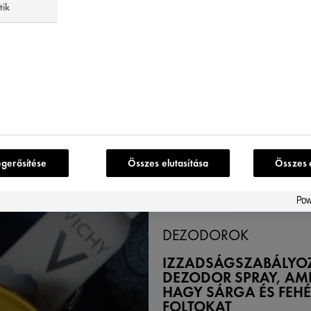
tik
TIVÁLOZNI
ÜL? ŐRIZZE MEG
 ÜDESÉGÉT A
TIVÁLOK IDEJE
 IS!
egerősítése
Összes elutasítása
Összes 
DEZODOROK
IZZADSÁGSZABÁLYO
DEZODOR SPRAY, AM
HAGY SÁRGA ÉS FEHÉ
FOLTOKAT