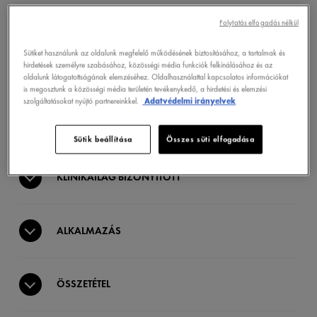
JÓTÉKONY HATÁS
Folytatás elfogadás nélkül
Sütiket használunk az oldalunk megfelelő működésének biztosításához, a tartalmak és
hirdetések személyre szabásához, közösségi média funkciók felkínálásához és az
ÁLLAG
oldalunk látogatottságának elemzéséhez. Oldalhasználattal kapcsolatos információkat
is megosztunk a közösségi média területén tevékenykedő, a hirdetési és elemzési
szolgáltatásokat nyújtó partnereinkkel.
Adatvédelmi irányelvek
HATÓANYAGOK
Sütik beállítása
Összes süti elfogadása
KLINIKAILAG BIZONYÍTOTT
ALKALMAZÁS
ÖSSZETÉTEL