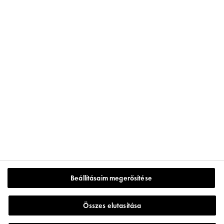
KÖVESSEN MINKET!
Gyártó: Vichy France CAI/CAF 03 Vichy France, TSA 75000 93584
ST OUEN CEDEX
My VICHY
Kapcsolat
hűségprogram
Különleges ajánlataink
Store Locator
Beállításaim megerősítése
Felhasználási feltételek
www.vichy.hu
Összes elutasítása
Adatvédelmi irányelvek