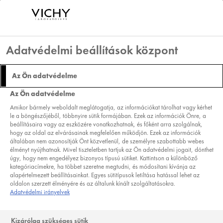
Adatvédelmi beállítások központ
Az Ön adatvédelme
MIT TEGYEN ÉS MIT
Az Ön adatvédelme
NE AZ ÜDE
Amikor bármely weboldalt meglátogatja, az információkat tárolhat vagy kérhet
le a böngészőjéből, többnyire sütik formájában. Ezek az információk Önre, a
ARCBŐRÉRT
beállításaira vagy az eszközére vonatkozhatnak, és főként arra szolgálnak,
hogy az oldal az elvárásainak megfelelően működjön. Ezek az információk
általában nem azonosítják Önt közvetlenül, de személyre szabottabb webes
élményt nyújthatnak. Mivel tiszteletben tartjuk az Ön adatvédelmi jogait, dönthet
úgy, hogy nem engedélyez bizonyos típusú sütiket. Kattintson a különböző
kategóriacímekre, ha többet szeretne megtudni, és módosítani kívánja az
alapértelmezett beállításainkat. Egyes sütitípusok letiltása hatással lehet az
Ha valóban gyönyörű bőrt szeretne, a
oldalon szerzett élményére és az általunk kínált szolgáltatásokra.
Adatvédelmi irányelvek
megfelelő arctisztítás elengedhetetlen.
Olvassa el 5 legjobb tippünket arról,
Kizárólag szükséges sütik