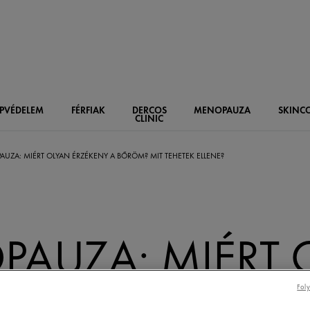
PVÉDELEM
FÉRFIAK
DERCOS
MENOPAUZA
SKIN
C
CLINIC
UZA: MIÉRT OLYAN ÉRZÉKENY A BŐRÖM? MIT TEHETEK ELLENE?
AUZA: MIÉRT 
ENY A BŐRÖM?
Foly