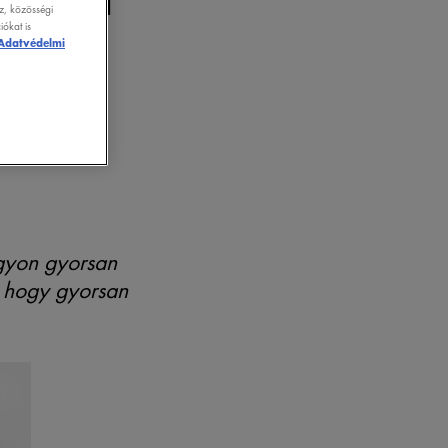
z, közösségi
ókat is
Adatvédelmi
gyon gyorsan
, hogy gyorsan