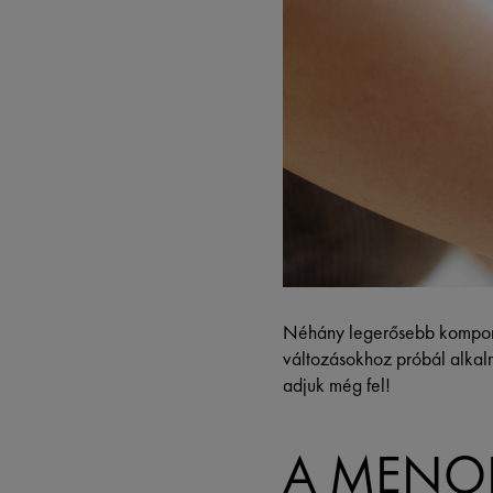
Néhány legerősebb kompone
változásokhoz próbál alkal
adjuk még fel!
A MENO