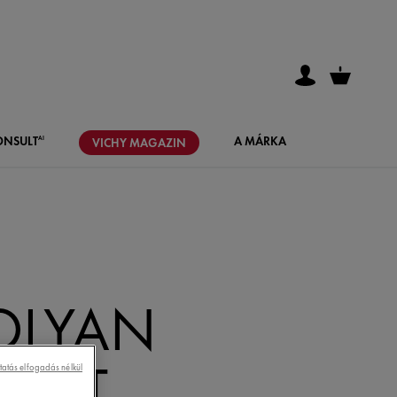
ONSULT
A MÁRKA
AI
VICHY
MAGAZIN
OLYAN
 MIT
tatás elfogadás nélkül