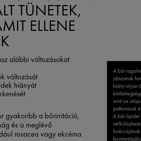
LT TÜNETEK,
 AMIT ELLENE
NK
az alábbi változásokat
A bőr rugalm
k változását
játszanak fon
idek hiányát
hiány olyan 
kkenését
bőrbetegsége
mint az atópi
pattanások és
r gyakoribb a bőrirritáció,
A bőr lipidei
zság és a meglévő
nélkülözhete
funkciójának
ldául rosacea vagy ekcéma
fenntartásáh