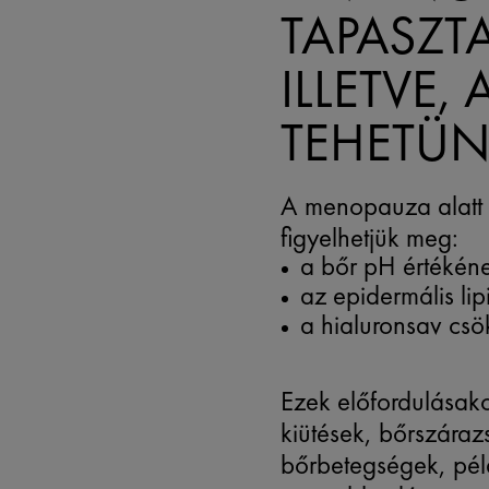
TAPASZTA
ILLETVE,
TEHETÜ
A menopauza alatt 
figyelhetjük meg:
a bőr pH értékéne
az epidermális lip
a hialuronsav csö
Ezek előfordulásako
kiütések, bőrszára
bőrbetegségek, pé