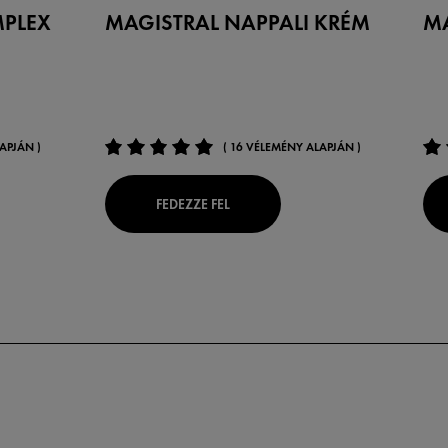
PLEX
MAGISTRAL NAPPALI KRÉM
MA
APJÁN )
( 16 VÉLEMÉNY ALAPJÁN )
FEDEZZE FEL