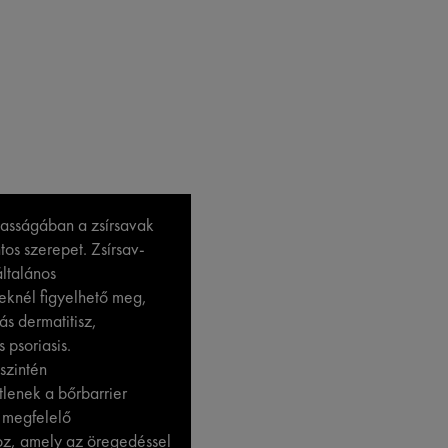
asságában a zsírsavak
tos szerepet. Zsírsav-
általános
knél figyelhető meg,
ás dermatitisz,
 psoriasis.
 szintén
tlenek a bőrbarrier
 megfelelő
oz, amely az öregedéssel