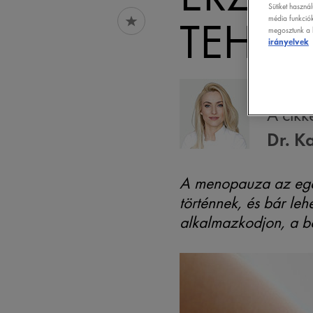
Sütiket haszná
TEHET
média funkciók
megosztunk a k
irányelvek
A cikke
Dr. K
A menopauza az egés
történnek, és bár le
alkalmazkodjon, a b