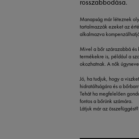
rosszabbodása.
Manapság már léteznek oly
tartalmazzák ezeket az ért
alkalmazva kompenzálhatják 
Mivel a bőr szárazabbá és 
termékekre is, például a sza
okozhatnak. A nők úgyneveze
Jó, ha tudjuk, hogy a viszket
hidratáltságára és a bőrbar
Tehát ha megfelelően gondo
fontos a bőrünk számára.
Látjuk már az összefüggést?