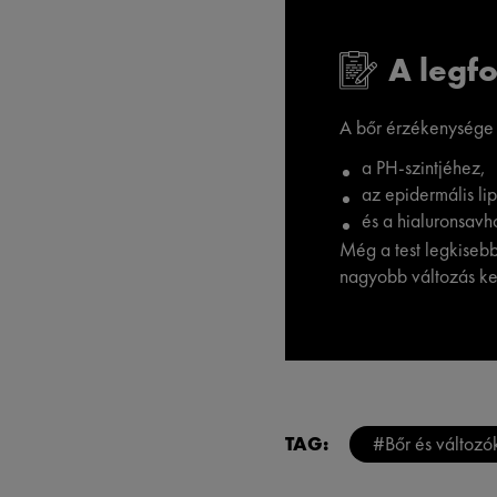
A legf
A bőr érzékenysége 
a PH-szintjéhez,
az epidermális li
és a hialuronsavh
Még a test legkisebb 
nagyobb változás ke
TAG:
#Bőr és változó