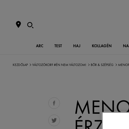
ARC
TEST
HAJ
KOLLAGÉN
NA
KEZDŐLAP
VÁLTOZÓKOR? #ÉN NEM VÁLTOZOM!
BŐR & SZÉPSÉG
MENOPA
MENOP
ÉRZÉK