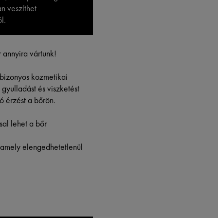
n veszíthet
l.
 annyira vártunk!
 bizonyos kozmetikai
gyulladást és viszketést
ó érzést a bőrön.
al lehet a bőr
 amely elengedhetetlenül