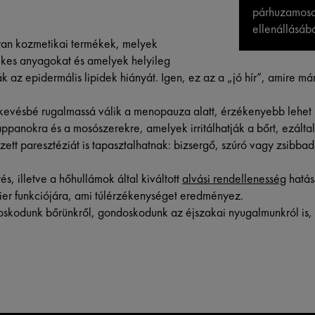
párhuzamosa
ellenállásábó
an kozmetikai termékek, melyek
ékes anyagokat és amelyek helyileg
az epidermális lipidek hiányát. Igen, ez az a „jó hír”, amire már
kevésbé rugalmassá válik a menopauza alatt, érzékenyebb lehet
ppanokra és a mosószerekre, amelyek irritálhatják a bőrt, ezáltal 
tt paresztéziát is tapasztalhatnak: bizsergő, szúró vagy zsibbad
és, illetve a hőhullámok által kiváltott
alvási rendellenesség
hatáss
rier funkciójára, ami túlérzékenységet eredményez.
skodunk bőrünkről, gondoskodunk az éjszakai nyugalmunkról is,