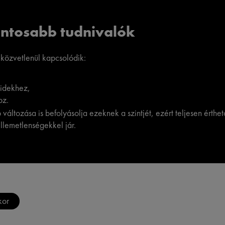
ontosabb tudnivalók
közvetlenül kapcsolódik:
pidekhez,
oz.
változása is befolyásolja ezeknek a szintjét, ezért teljesen érthe
llemetlenségekkel jár.
kor