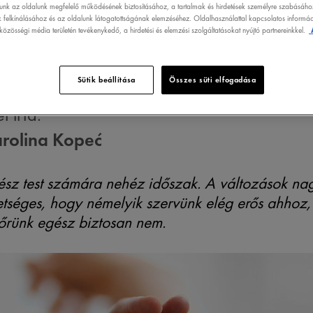
lunk az oldalunk megfelelő működésének biztosításához, a tartalmak és hirdetések személyre szabásáho
EK ELLENE?
 felkínálásához és az oldalunk látogatottságának elemzéséhez. Oldalhasználattal kapcsolatos informáci
özösségi média területén tevékenykedő, a hirdetési és elemzési szolgáltatásokat nyújtó partnereinkkel.
Sütik beállítása
Összes süti elfogadása
t írta:
arolina Kopeć
z test számára nehéz időszak. A változások na
hetséges, hogy némelyik szervünk elég erős ahhoz
őrünk egész biztosan nem.