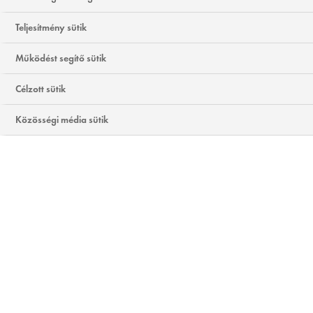
Teljesítmény sütik
Működést segítő sütik
Célzott sütik
Közösségi média sütik
Sima és feszes bőr, erős ízületek és stabil
csontok: A kollagén egyre nagyobb figyelmet
kap a szépségápolás és az öregedésgátlás
terén. Szinte nélkülözhetetlen a bőr és a test
fiatalságához. De mi is pontosan a kollagén, és
hogyan előzhetjük meg a kollagénvesztést és
miként használhatjuk ki a jótékony hatását?
MI A KOLLAGÉN?