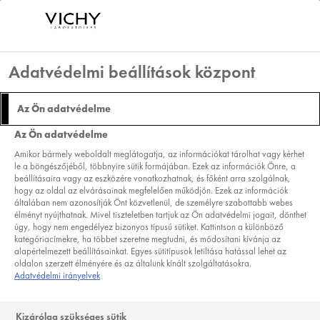
Adatvédelmi beállítások központ
Az Ön adatvédelme
KOLLAGÉN: A BŐR ÉS
Az Ön adatvédelme
AZ EGÉSZ TEST
Amikor bármely weboldalt meglátogatja, az információkat tárolhat vagy kérhet
le a böngészőjéből, többnyire sütik formájában. Ezek az információk Önre, a
FONTOS ÉPÍTŐELEME
beállításaira vagy az eszközére vonatkozhatnak, és főként arra szolgálnak,
hogy az oldal az elvárásainak megfelelően működjön. Ezek az információk
általában nem azonosítják Önt közvetlenül, de személyre szabottabb webes
élményt nyújthatnak. Mivel tiszteletben tartjuk az Ön adatvédelmi jogait, dönthet
úgy, hogy nem engedélyez bizonyos típusú sütiket. Kattintson a különböző
kategóriacímekre, ha többet szeretne megtudni, és módosítani kívánja az
alapértelmezett beállításainkat. Egyes sütitípusok letiltása hatással lehet az
oldalon szerzett élményére és az általunk kínált szolgáltatásokra.
Adatvédelmi irányelvek
Kizárólag szükséges sütik