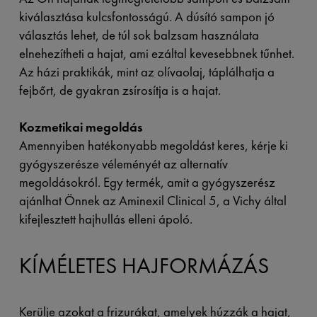
kiválasztása kulcsfontosságú. A dúsító sampon jó
választás lehet, de túl sok balzsam használata
elnehezítheti a hajat, ami ezáltal kevesebbnek tűnhet.
Az házi praktikák, mint az olívaolaj, táplálhatja a
fejbőrt, de gyakran zsírosítja is a hajat.
Kozmetikai megoldás
Amennyiben hatékonyabb megoldást keres, kérje ki
gyógyszerésze véleményét az alternatív
megoldásokról. Egy termék, amit a gyógyszerész
ajánlhat Önnek az Aminexil Clinical 5, a Vichy által
kifejlesztett hajhullás elleni ápoló.
KÍMÉLETES HAJFORMÁZÁS
Kerülje azokat a frizurákat, amelyek húzzák a hajat,