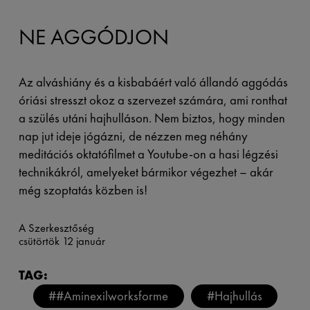
NE AGGÓDJON
Az alváshiány és a kisbabáért való állandó aggódás
óriási stresszt okoz a szervezet számára, ami ronthat
a szülés utáni hajhulláson. Nem biztos, hogy minden
nap jut ideje jógázni, de nézzen meg néhány
meditációs oktatófilmet a Youtube-on a hasi légzési
technikákról, amelyeket bármikor végezhet – akár
még szoptatás közben is!
A Szerkesztőség
csütörtök 12 január
TAG:
##Aminexilworksforme
#Hajhullás