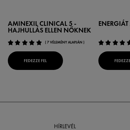
AMINEXIL CLINICAL 5 -
ENERGIÁT
HAJHULLÁS ELLEN NŐKNEK
( 7 VÉLEMÉNY ALAPJÁN )
FEDEZZE FEL
FEDEZZE
HÍRLEVÉL