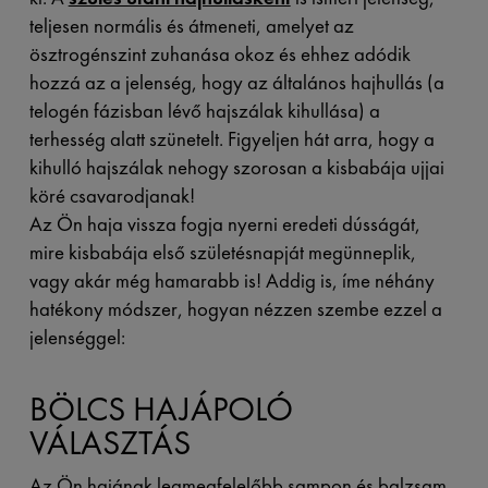
teljesen normális és átmeneti, amelyet az
ösztrogénszint zuhanása okoz és ehhez adódik
hozzá az a jelenség, hogy az általános hajhullás (a
telogén fázisban lévő hajszálak kihullása) a
terhesség alatt szünetelt. Figyeljen hát arra, hogy a
kihulló hajszálak nehogy szorosan a kisbabája ujjai
köré csavarodjanak!
Az Ön haja vissza fogja nyerni eredeti dússágát,
mire kisbabája első születésnapját megünneplik,
vagy akár még hamarabb is! Addig is, íme néhány
hatékony módszer, hogyan nézzen szembe ezzel a
jelenséggel:
BÖLCS HAJÁPOLÓ
VÁLASZTÁS
Az Ön hajának legmegfelelőbb sampon és balzsam