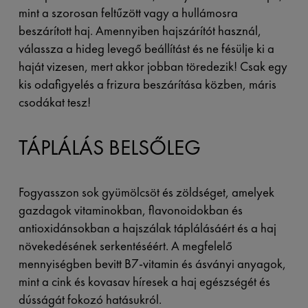
mint a szorosan feltűzött vagy a hullámosra
beszárított haj. Amennyiben hajszárítót használ,
válassza a hideg levegő beállítást és ne fésülje ki a
haját vizesen, mert akkor jobban töredezik! Csak egy
kis odafigyelés a frizura beszárítása közben, máris
csodákat tesz!
TÁPLÁLÁS BELSŐLEG
Fogyasszon sok gyümölcsöt és zöldséget, amelyek
gazdagok vitaminokban, flavonoidokban és
antioxidánsokban a hajszálak táplálásáért és a haj
növekedésének serkentéséért. A megfelelő
mennyiségben bevitt B7-vitamin és ásványi anyagok,
mint a cink és kovasav híresek a haj egészségét és
dússágát fokozó hatásukról.