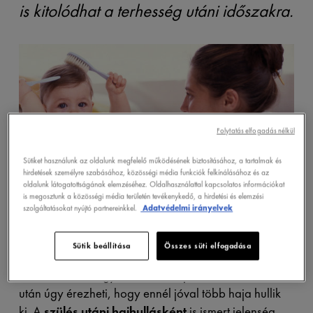
is kitolódhat a terhesség utáni időszakra.
Folytatás elfogadás nélkül
Sütiket használunk az oldalunk megfelelő működésének biztosításához, a tartalmak és
hirdetések személyre szabásához, közösségi média funkciók felkínálásához és az
oldalunk látogatottságának elemzéséhez. Oldalhasználattal kapcsolatos információkat
is megosztunk a közösségi média területén tevékenykedő, a hirdetési és elemzési
szolgáltatásokat nyújtó partnereinkkel.
Adatvédelmi irányelvek
Sütik beállítása
Összes süti elfogadása
Átlagosan,
a nők 100 hajszálat veszítenek naponta,
az összes, mintegy 100 000 hajszálból
– de szülés
után úgy érezheti, hogy ennél jóval több haja hullik
ki. A
szülés utáni hajhullásként
is ismert jelenség,