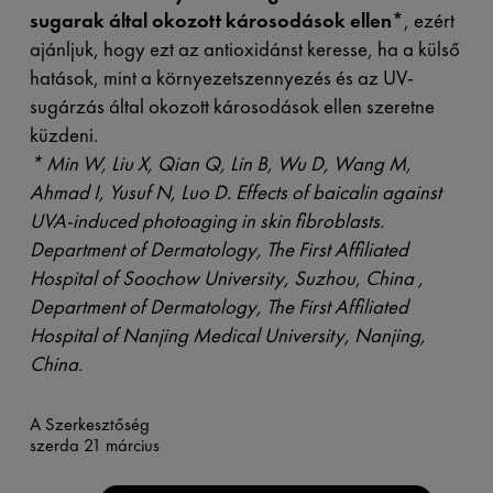
sugarak által okozott károsodások ellen
*
, ezért
ajánljuk, hogy ezt az antioxidánst keresse, ha a külső
hatások, mint a környezetszennyezés és az UV-
sugárzás által okozott károsodások ellen szeretne
küzdeni.
*
Min W, Liu X, Qian Q, Lin B, Wu D, Wang M,
Ahmad I, Yusuf N, Luo D. Effects of baicalin against
UVA-induced photoaging in skin fibroblasts.
Department of Dermatology, The First Affiliated
Hospital of Soochow University, Suzhou, China ,
Department of Dermatology, The First Affiliated
Hospital of Nanjing Medical University, Nanjing,
China.
A Szerkesztőség
szerda 21 március