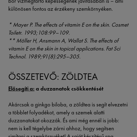
bőr vízmegtartó képességének javításában is – ami
különösen fontos az érzékeny szemkörnyéken.
*
Mayer P. The effects of vitamin E on the skin. Cosmet
Toiletr. 1993;108:99–109.
**
Möller H, Ansmann A, Wallat S. The effects of
vitamin E on the skin in topical applications.
Fat Sci
Technol. 1989;91(8):295–305.
ÖSSZETEVŐ: ZÖLDTEA
Elősegíti a:
a duzzanatok csökkentését
Akárcsak a ginkgo biloba, a zöldtea is segít elvezetni
a többlet folyadékot, amely a szemek alatti
duzzanatokat okozzák. És ami még ennél is jobb:
nem is kell tégelybe zárni ahhoz, hogy segítsen
simítani a szemkörnyéket! A saját készítésű spa