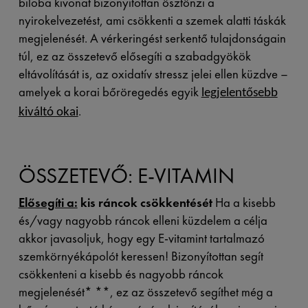
biloba kivonat bizonyítottan ösztönzi a
nyirokelvezetést, ami csökkenti a szemek alatti táskák
megjelenését. A vérkeringést serkentő tulajdonságain
túl, ez az összetevő elősegíti a szabadgyökök
eltávolítását is, az oxidatív stressz jelei ellen küzdve –
amelyek a korai bőröregedés egyik
legjelentősebb
.
kiváltó okai
ÖSSZETEVŐ: E-VITAMIN
Elősegíti a:
kis ráncok csökkentését
Ha a kisebb
és/vagy nagyobb ráncok elleni küzdelem a célja
akkor javasoljuk, hogy egy E-vitamint tartalmazó
szemkörnyékápolót keressen! Bizonyítottan segít
csökkenteni a kisebb és nagyobb ráncok
megjelenését
* **
, ez az összetevő segíthet még a