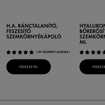
H.A. RÁNCTALANÍTÓ,
HYALURO
FESZESÍTŐ
BŐRERŐSÍ
SZEMKÖRNYÉKÁPOLÓ
SZEMKÖR
ML
( 49 VÉLEMÉNY ALAPJÁN )
FEDEZZE FEL
FEDEZZE