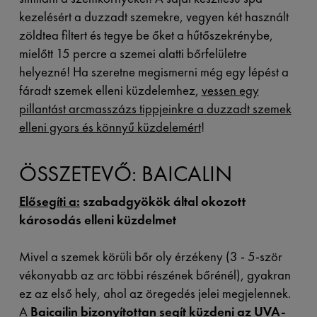
kezelésért a duzzadt szemekre, vegyen két használt
zöldtea filtert és tegye be őket a hűtőszekrénybe,
mielőtt 15 percre a szemei alatti bőrfelületre
helyezné! Ha szeretne megismerni még egy lépést a
fáradt szemek elleni küzdelemhez,
vessen egy
pillantást arcmasszázs tippjeinkre a duzzadt szemek
elleni gyors és könnyű küzdelemért
!
ÖSSZETEVŐ: BAICALIN
Elősegíti a:
szabadgyökök által okozott
károsodás elleni
küzdelmet
Mivel a szemek körüli bőr oly érzékeny (3 - 5-ször
vékonyabb az arc többi részének bőrénél), gyakran
ez az első hely, ahol az öregedés jelei megjelennek.
A
Baicailin bizonyítottan segít küzdeni az UVA-