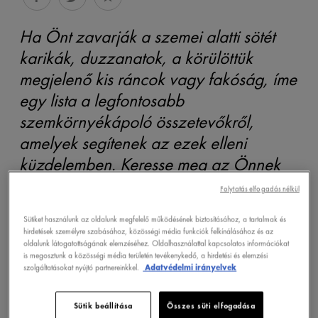
Ha Önt zavarják a szemei alatti sötét
karikák, duzzanatok, a körülöttük
megjelenő kis ráncok vagy fakóság, íme
egy lista a legfontosabb
szemkörnyékápoló összetevőkről,
amelyek segítenek az ezek elleni
küzdelemben. Keresse meg az Önnek
valót!
Folytatás elfogadás nélkül
Sütiket használunk az oldalunk megfelelő működésének biztosításához, a tartalmak és
ÖSSZETEVŐ: KOFFEIN
hirdetések személyre szabásához, közösségi média funkciók felkínálásához és az
oldalunk látogatottságának elemzéséhez. Oldalhasználattal kapcsolatos információkat
is megosztunk a közösségi média területén tevékenykedő, a hirdetési és elemzési
Elősegíti a:
ragyogást
szolgáltatásokat nyújtó partnereinkkel.
Adatvédelmi irányelvek
Ha a szemei hajlamosak a sötét karikák
Sütik beállítása
Összes süti elfogadása