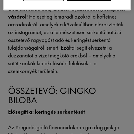
kialakulására, akkor a koffein az az összetevő,
amit keresnie kell, amikor új szemkörnyékápolót
vásárol!
Ha esetleg lemaradt azokról a koffeines
arcradírokról, amelyek a közelmúltban elárasztották
az instagramot, ez a természetesen serkentő hatású
összetevő ragyogást adó és keringést serkentő
tulajdonságairól ismert. Ezáltal segít elvezetni a
duzzanatot a vizet megkötő erekből – amelyek a
sötét karikák kialakulásáért felelősek - a
szemkörnyék területén.
ÖSSZETEVŐ: GINGKO
BILOBA
Elősegíti a:
keringés serkentését
Az öregedésgátló flavonoidokban gazdag ginkgo