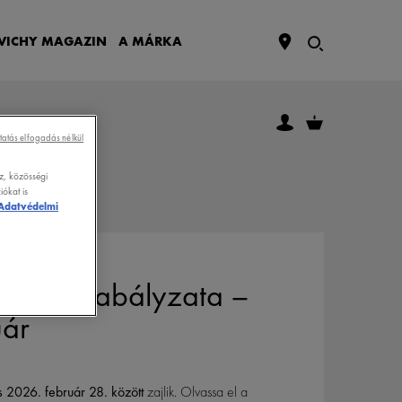
VICHY
MAGAZIN
A MÁRKA
tatás elfogadás nélkül
z, közösségi
ókat is
Adatvédelmi
áték szabályzata –
uár
s 2026. február 28. között
zajlik. Olvassa el a