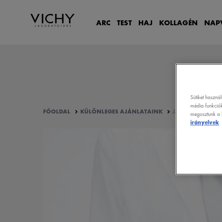
ARC
TEST
HAJ
KOLLAGÉN
NAP
Sütiket haszná
média funkciók
FŐOLDAL
KÜLÖNLEGES AJÁNLATAINK
JÁTÉKSZABÁLYZAT –
megosztunk a k
irányelvek