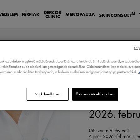
DERCOS
AI
VÉDELEM
FÉRFIAK
MENOPAUZA
SKIN
CONSULT
CLINIC
Foly
lunk az oldalunk megfelelő működésének biztosításához, a tartalmak és hirdetések személyre szabásáho
 felkínálásához és az oldalunk látogatottságának elemzéséhez. Oldalhasználattal kapcsolatos informáci
 2026. FEBRUÁR
özösségi média területén tevékenykedő, a hirdetési és elemzési szolgáltatásokat nyújtó partnereinkkel.
Sütik beállítása
Összes süti elfogadása
Nyereményj
2026. febr
Játsszon a Vichy-vel!
A játék
2026. február 1. é