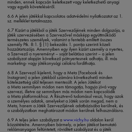
minden, ennek kapcsán keletkezett vagy keletkezhető anyagi
vagy egyéb követeléséről.
6.6 A jelen játékkal kapcsolatos adatvédelmi nyilatkozatot az 1.
sz. melléklet tartalmazza.
6.7 Kizárt a játékból a játék Szervezőjének minden dolgozója, a
játék szervezésében a Szervezővel másképp együttműködő
természetes személyek, valamint a fentebb említett összes
személy Ptk. 8:1. § (1) bekezdés 1. pontja szerinti közeli
hozzátartozója. Amennyiben egy ilyen kizárt személy a nyertes,
a Szervező a nyereményt – saját belátása szerint – a jelen
szabályzat alapján következő pótnyertesnek adhatja, ill. más
marketing- vagy jótékonysági célokra fordíthatja.
6.8 A Szervező kijelenti, hogy a Meta (Facebook és
Instagram) a jelen játékból számára következhető minden
kötelezettség alól teljesen mentesült. A jelen Játékot
a Meta semmilyen módon nem támogatja, hagyja jóvá vagy
szervezi, illetve az semmilyen más módon nem kapcsolódik
a Meta platformokhoz. A Résztvevő tudomásul veszi, hogy azok
a személyes adatok, amelyeket a Játék során megad, nem a
Meta, hanem a Játék Szervezőjének adatbázisába kerülnek, és
a szabályzatban meghatározott módon kerülnek felhasználásra.
6.9 A teljes jelen szabályzat a
www.vichy.hu
oldalon kerül
közzétételre. Amennyiben bármely, a jelen játékot bemutató
reklámanyagon feltüntetett, rövidített szabályzat és a játék