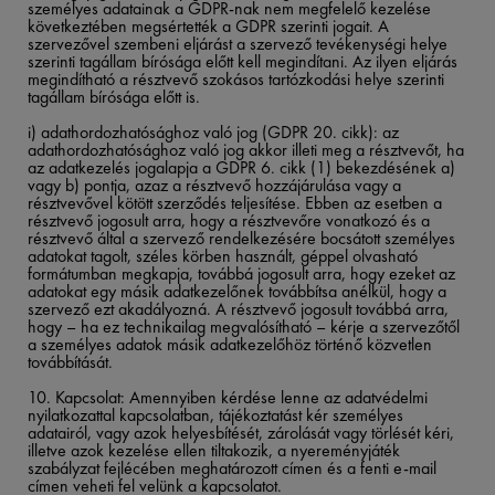
személyes adatainak a GDPR-nak nem megfelelő kezelése
következtében megsértették a GDPR szerinti jogait. A
szervezővel szembeni eljárást a szervező tevékenységi helye
szerinti tagállam bírósága előtt kell megindítani. Az ilyen eljárás
megindítható a résztvevő szokásos tartózkodási helye szerinti
tagállam bírósága előtt is.​
​
i) adathordozhatósághoz való jog (GDPR 20. cikk): az
adathordozhatósághoz való jog akkor illeti meg a résztvevőt, ha
az adatkezelés jogalapja a GDPR 6. cikk (1) bekezdésének a)
vagy b) pontja, azaz a résztvevő hozzájárulása vagy a
résztvevővel kötött szerződés teljesítése. Ebben az esetben a
résztvevő jogosult arra, hogy a résztvevőre vonatkozó és a
résztvevő által a szervező rendelkezésére bocsátott személyes
adatokat tagolt, széles körben használt, géppel olvasható
formátumban megkapja, továbbá jogosult arra, hogy ezeket az
adatokat egy másik adatkezelőnek továbbítsa anélkül, hogy a
szervező ezt akadályozná. A résztvevő jogosult továbbá arra,
hogy – ha ez technikailag megvalósítható – kérje a szervezőtől
a személyes adatok másik adatkezelőhöz történő közvetlen
továbbítását.​
10.
Kapcsolat: Amennyiben kérdése lenne az adatvédelmi
nyilatkozattal kapcsolatban, tájékoztatást kér személyes
adatairól, vagy azok helyesbítését, zárolását vagy törlését kéri,
illetve azok kezelése ellen tiltakozik, a nyereményjáték
szabályzat fejlécében meghatározott címen és a fenti e-mail
címen veheti fel velünk a kapcsolatot.​