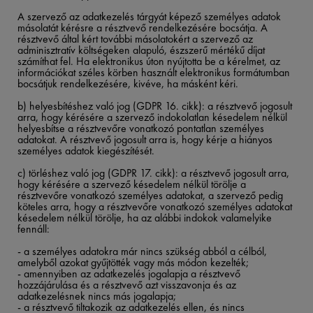
​
A szervező az adatkezelés tárgyát képező személyes adatok
másolatát kérésre a résztvevő rendelkezésére bocsátja. A
résztvevő által kért további másolatokért a szervező az
adminisztratív költségeken alapuló, észszerű mértékű díjat
számíthat fel. Ha elektronikus úton nyújtotta be a kérelmet, az
információkat széles körben használt elektronikus formátumban
bocsátjuk rendelkezésére, kivéve, ha másként kéri.​
​
b) helyesbítéshez való jog (GDPR 16. cikk): a résztvevő jogosult
arra, hogy kérésére a szervező indokolatlan késedelem nélkül
helyesbítse a résztvevőre vonatkozó pontatlan személyes
adatokat. A résztvevő jogosult arra is, hogy kérje a hiányos
személyes adatok kiegészítését.​
​
c) törléshez való jog (GDPR 17. cikk): a résztvevő jogosult arra,
hogy kérésére a szervező késedelem nélkül törölje a
résztvevőre vonatkozó személyes adatokat, a szervező pedig
köteles arra, hogy a résztvevőre vonatkozó személyes adatokat
késedelem nélkül törölje, ha az alábbi indokok valamelyike
fennáll:​
​
- a személyes adatokra már nincs szükség abból a célból,
amelyből azokat gyűjtötték vagy más módon kezelték;​
- amennyiben az adatkezelés jogalapja a résztvevő
hozzájárulása és a résztvevő azt visszavonja és az
adatkezelésnek nincs más jogalapja;​
- a résztvevő tiltakozik az adatkezelés ellen, és nincs