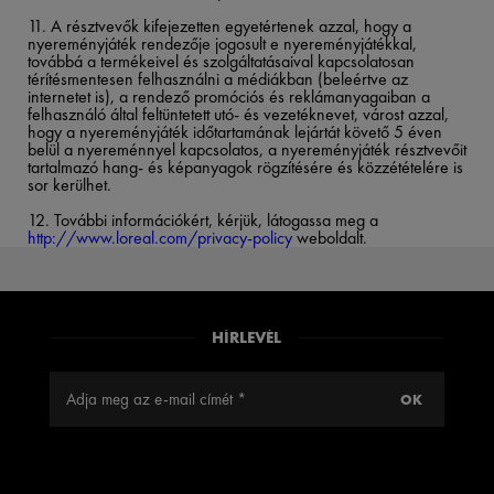
11.
A résztvevők kifejezetten egyetértenek azzal, hogy a
nyereményjáték rendezője jogosult e nyereményjátékkal,
továbbá a termékeivel és szolgáltatásaival kapcsolatosan
térítésmentesen felhasználni a médiákban (beleértve az
internetet is), a rendező promóciós és reklámanyagaiban a
felhasználó által feltüntetett utó- és vezetéknevet, várost azzal,
hogy a nyereményjáték időtartamának lejártát követő 5 éven
belül a nyereménnyel kapcsolatos, a nyereményjáték résztvevőit
tartalmazó hang- és képanyagok rögzítésére és közzétételére is
sor kerülhet.​
12.
További információkért, kérjük, látogassa meg a
http://www.loreal.com/privacy-policy
weboldalt.
HÍRLEVÉL