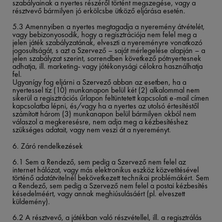
szabályainak a nyertes részéről történt megszegése, vagy a
résztvevő bármilyen jó erkölcsbe ütköző eljárása esetén.
5.3 Amennyiben a nyertes megtagadja a nyeremény átvételét,
vagy bebizonyosodik, hogy a regisztrációja nem felel meg a
jelen játék szabályzatának, elveszti a nyereményre vonatkozó
jogosultságát, s azt a Szervező – saját mérlegelése alapján – a
jelen szabályzat szerint, sorrendben következő pótnyertesnek
adhatja, ill. marketing- vagy jótékonysági célokra használhatja
fel.
Ugyanígy fog eljárni a Szervező abban az esetben, ha a
nyertessel tíz (10) munkanapon belül két (2) alkalommal nem
sikerül a regisztrációs űrlapon feltüntetett kapcsolati e-mail címen
kapcsolatba lépni, és/vagy ha a nyertes az utolsó értesítéstől
számított három (3) munkanapon belül bármilyen okból nem
válaszol a megkeresésre, nem adja meg a kézbesítéshez
szükséges adatait, vagy nem veszi át a nyereményt.
6. Záró rendelkezések
6.1
Sem a Rendező, sem pedig a Szervező nem felel az
internet hálózat, vagy más elektronikus eszköz közvetítésével
történő adatátvitelnél bekövetkezett technikai problémákért. Sem
a Rendező, sem pedig a Szervező nem felel a postai kézbesítés
késedelméért, vagy annak meghiúsulásáért (pl. elveszett
küldemény).
6.2
A résztvevő, a játékban való részvétellel, ill. a regisztrálás