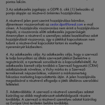
pontos lakcím.
3
.Az adatkezelés jogalapja: a GDPR 6. cikk (1) bekezdés a)
pontja alapján az résztvevő önkéntes hozzájárulása. ​
A résztvevő jelen pont szerinti hozzájárulása bármikor,
díjmentesen visszavonható az
ceslor.dpo@loreal.com
e-mail
címen. A hozzájárulás visszavonása nem érinti a hozzájáruláson
alapuló, a visszavonás előtti adatkezelés jogszerűségét.
Amennyiben a résztvevő a személyes adatai kezeléséhez adott
hozzájárulását visszavonja, úgy a játékkal kapcsolatosan nem
tudunk a résztvevővel kapcsolatot tartani és esetleges
nyereményét kézbesíteni.​
4. Az adatkezelés célja: Az adatkezelés célja, hogy a szervező
le tudja bonyolítani az általa szervezett játékot (beleértve a
regisztrációt, a nyertesek sorsolását és a kapcsolatfelvételt). Az
adatkezelés kiemelt célja továbbá a Szervező fogyasztói (CRM)
adatbázisának növelése, a Vichy márka és a Szervező
termékeinek népszerűsítése, valamint a márkaismertség
fokozása marketing kapcsolattartás útján.
A jelen hozzájárulás
megadásával a résztvevő elfogadja a játék általános szerződési
feltételeit.​
5.
Adattovábbítás: A szervező a résztvevő személyes adatait
kizárólag az alább meghatározott adatfeldolgozók részére
továbbítja. A szervező a résztvevő személyes adatait kizárólag
az Európai Unió területén belülre továbbítja.