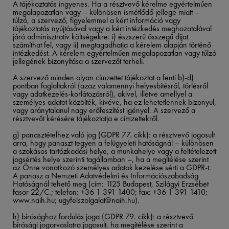
A tájékoztatás ingyenes. Ha a résztvevő kérelme egyértelműen
megalapozatlan vagy – különösen ismétlődő jellege miatt –
túlzó, a szervező, figyelemmel a kért információ vagy
tájékoztatás nyújtásával vagy a kért intézkedés meghozatalával
járó adminisztratív költségekre: i) észszerű összegű díjat
számíthat fel, vagy ii) megtagadhatja a kérelem alapján történő
intézkedést. A kérelem egyértelműen megalapozatlan vagy túlzó
jellegének bizonyítása a szervezőt terheli.​
​
A szervező minden olyan címzettet tájékoztat a fenti b)-d)
pontban foglaltakról (azaz valamennyi helyesbítésről, törlésről
vagy adatkezelés-korlátozásról), akivel, illetve amellyel a
személyes adatot közölték, kivéve, ha ez lehetetlennek bizonyul,
vagy aránytalanul nagy erőfeszítést igényel. A szervező a
résztvevőt kérésére tájékoztatja e címzettekről.​
​
g) panasztételhez való jog (GDPR 77. cikk): a résztvevő jogosult
arra, hogy panaszt tegyen a felügyeleti hatóságnál – különösen
a szokásos tartózkodási helye, a munkahelye vagy a feltételezett
jogsértés helye szerinti tagállamban –, ha a megítélése szerint
az Önre vonatkozó személyes adatok kezelése sérti a GDPR-t.
A panasz a Nemzeti Adatvédelmi és Információszabadság
Hatóságnál tehető meg (cím: 1125 Budapest, Szilágyi Erzsébet
fasor 22/C.; telefon: +36 1 391 1400; fax: +36 1 391 1410;
www.naih.hu;
ugyfelszolgalat@naih.hu
).​
​
h) bírósághoz fordulás joga (GDPR 79. cikk): a résztvevő
bírósági jogorvoslatra jogosult, ha megítélése szerint a