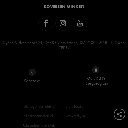
KÖVESSEN MINKET!
Gyártó: Vichy France CAI/CAF 03 Vichy France, TSA 75000 93584 ST OUEN
CEDEX
My VICHY
Kapcsolat
hűségprogram
Különleges ajánlataink
Store Locator
Felhasználási feltételek
www.vichy.hu
Adatvédelmi irányelvek