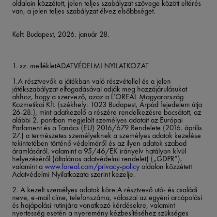
oldalain közzétett, jelen teljes szabályzat szövege között eltérés
van, a jelen teljes szabályzat élvez elsőbbséget.
Kelt: Budapest, 2026. január 28.
1. sz. mellékletADATVÉDELMI NYILATKOZAT
1.
A résztvevők a játékban való részvétellel és a jelen
játékszabályzat elfogadásával adják meg hozzájárulásukat
ahhoz, hogy a szervező, azaz a L’OREAL Magyarország
Kozmetikai Kft. (székhely: 1023 Budapest, Árpád fejedelem útja
26-28.), mint adatkezelő a részére rendelkezésre bocsátott, az
alábbi 2. pontban megjelölt személyes adatait az Európai
Parlament és a Tanács (EU) 2016/679 Rendelete (2016. április
27.) a természetes személyeknek a személyes adatok kezelése
tekintetében történő védelméről és az ilyen adatok szabad
áramlásáról, valamint a 95/46/EK irányelv hatályon kívül
helyezéséről (általános adatvédelmi rendelet) („GDPR”),
valamint a
www.loreal.com/privacy-policy
oldalon közzétett
Adatvédelmi Nyilatkozata szerint kezelje.​
2. A kezelt személyes adatok köre:A résztvevő utó- és családi
neve, e-mail címe, telefonszáma, válaszai az egyéni arcápolási
és hajápolási rutinjára vonatkozó kérdésekre, valamint
nyertesség esetén a nyeremény kézbesítéséhez szükséges