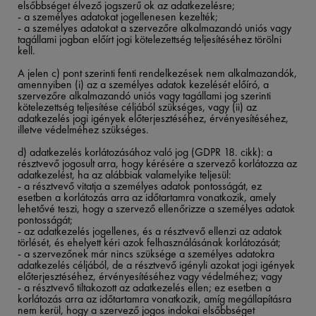
elsőbbséget élvező jogszerű ok az adatkezelésre;​
- a személyes adatokat jogellenesen kezelték;​
- a személyes adatokat a szervezőre alkalmazandó uniós vagy
tagállami jogban előírt jogi kötelezettség teljesítéséhez törölni
kell.​
​
A jelen c) pont szerinti fenti rendelkezések nem alkalmazandók,
amennyiben (i) az a személyes adatok kezelését előíró, a
szervezőre alkalmazandó uniós vagy tagállami jog szerinti
kötelezettség teljesítése céljából szükséges, vagy (ii) az
adatkezelés jogi igények előterjesztéséhez, érvényesítéséhez,
illetve védelméhez szükséges.​
​
d) adatkezelés korlátozásához való jog (GDPR 18. cikk): a
résztvevő jogosult arra, hogy kérésére a szervező korlátozza az
adatkezelést, ha az alábbiak valamelyike teljesül:​
- a résztvevő vitatja a személyes adatok pontosságát, ez
esetben a korlátozás arra az időtartamra vonatkozik, amely
lehetővé teszi, hogy a szervező ellenőrizze a személyes adatok
pontosságát;​
- az adatkezelés jogellenes, és a résztvevő ellenzi az adatok
törlését, és ehelyett kéri azok felhasználásának korlátozását;​
- a szervezőnek már nincs szüksége a személyes adatokra
adatkezelés céljából, de a résztvevő igényli azokat jogi igények
előterjesztéséhez, érvényesítéséhez vagy védelméhez; vagy​
- a résztvevő tiltakozott az adatkezelés ellen; ez esetben a
korlátozás arra az időtartamra vonatkozik, amíg megállapításra
nem kerül, hogy a szervező jogos indokai elsőbbséget