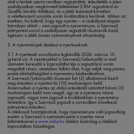
alatt a fentiek szerint rendben regisztráltak, teljesítették a jelen
szabályzatban megkövetelt feltételeket (CRM regisztráció és
Qualifio kérdőív kitöltése), és a játék lezárását követően
a véletlenszerű sorsolás során kiválasztásra kerülnek. Abban az
esetben, ha kiderül, hogy egy nyertes – e szabályzat alapján
bármilyen okból – nem jogosult a nyereményre, a Szervező
pótnyertest sorsol a szabályosan regisztrált résztvevők közül,
egészen a játék összes nyereményének elnyeréséig.
5. A nyeremények átadása a nyerteseknek
5.1 A nyertesek sorsolására legkésőbb 2026. március 15-
ig kerül sor. A nyertesekkel a Szervező/Lebonyolító e-mail
üzeneten keresztül is kapcsolatba lép a regisztráció során
megadott címen, amelyben felkéri őket, hogy adják meg pontos
postai elérhetőségüket a nyeremény kézbesítéséhez.
A Szervező/Lebonyolító összesen két (2) alkalommal kísérli
meg értesíteni a nyertest tíz (10) munkanapon belül.
Amennyiben a nyertes az utolsó értesítéstől számított három (3)
munkanapon belül nem reagál, úgy az a nyertesre nézve
jogvesztő, vagyis nem jogosult a továbbiakban a nyeremény
átvételére, így a Szervező jogosult a sorrendben következő
pótnyertest értesíteni.
A Játékosok hozzájárulnak, hogy nyereményre való jogosultság
esetén a Szervező a nyereményeket a nyertes neve
feltüntetésével a
www.vichy.hu
oldalon kizárólag a Játékkal
kapcsolatban közzétegye.