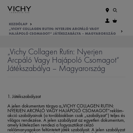
KEZDŐLAP
„VICHY COLLAGEN RUTIN: NYERJEN ARCPÁLÓ VAGY
HAJÁPOLÓ CSOMAGOT“ JÁTÉKSZABÁLYA – MAGYARORSZÁG
„Vichy Collagen Rutin: Nyerjen
Arcpáló Vagy Hajápoló Csomagot“
Játékszabálya – Magyarország
1. Játékszabályzat
A jelen dokumentum tárgya a„VICHY COLLAGEN RUTIN:
NYERJEN ARCPÁLÓ VAGY HAJÁPOLÓ CSOMAGOT“reklám-
akció szabályainak (a továbbiakban csak „szabályzat“) teljes és
világos rendezése. A jelen szabályzat az egyetlen dokumentum,
amely kötelezően rendezi a fogyasztókat célzó
reklámanyagokon feltüntetett játék szabályait. A jelen szabályzat