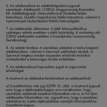
6. Az adatkezelésre és adatfeldolgozásra jogosult
személyek: Adatkezelő: L’OREAL Magyarország Kozmetikai
Kft. Adatfeldolgozók: Meta platformok (hirdetési felület
biztosítása), Qualifio (regisztrációs felület biztosítása), valamint a
nyeremények kézbesítéséért felelős futárszolgálat.
7. Az adatkezelés időtartama: A játék lebonyolításához
szükséges adatok esetében a játék lezárásáig. A marketing célú
(CRM) adatkezelés esetében a hozzájárulás visszavonásáig
(leiratkozásig).
8. Az adatok tárolása: A személyes adatokat a márka központi
adatbázisában, valamint a Szervező székhelyén tároljuk. A
Szervező megtesz minden ésszerűen elvárható technikai
óvintézkedést a biztonságos tárolás érdekében.
9.
Az adatkezeléssel kapcsolatos jogok és jogorvoslati
lehetőségek ​
​
A résztvevő az alábbiakat kérelmezheti az adatkezelőnél:​
​
a) hozzáféréshez való jog (GDPR 15. cikk): a résztvevő jogosult
arra, hogy a tájékoztatást kapjon arra vonatkozóan, hogy
személyes adatainak kezelése folyamatban van-e, és ha ilyen
adatkezelés folyamatban van, jogosult arra, hogy a személyes
adatokhoz és a jelen tájékoztatóban szereplő információkhoz
hozzáférést kapjon.​