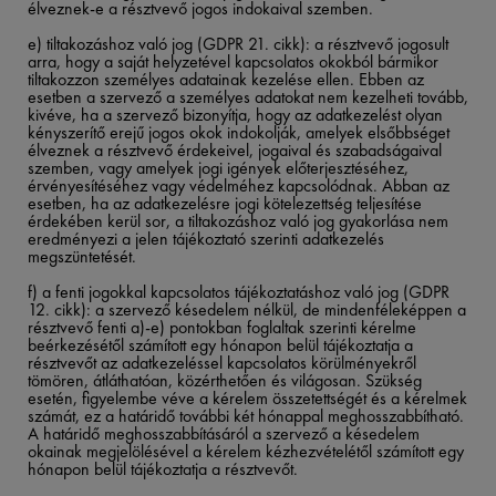
élveznek-e a résztvevő jogos indokaival szemben.​
​
e) tiltakozáshoz való jog (GDPR 21. cikk): a résztvevő jogosult
arra, hogy a saját helyzetével kapcsolatos okokból bármikor
tiltakozzon személyes adatainak kezelése ellen. Ebben az
esetben a szervező a személyes adatokat nem kezelheti tovább,
kivéve, ha a szervező bizonyítja, hogy az adatkezelést olyan
kényszerítő erejű jogos okok indokolják, amelyek elsőbbséget
élveznek a résztvevő érdekeivel, jogaival és szabadságaival
szemben, vagy amelyek jogi igények előterjesztéséhez,
érvényesítéséhez vagy védelméhez kapcsolódnak. Abban az
esetben, ha az adatkezelésre jogi kötelezettség teljesítése
érdekében kerül sor, a tiltakozáshoz való jog gyakorlása nem
eredményezi a jelen tájékoztató szerinti adatkezelés
megszüntetését.​
​
f) a fenti jogokkal kapcsolatos tájékoztatáshoz való jog (GDPR
12. cikk): a szervező késedelem nélkül, de mindenféleképpen a
résztvevő fenti a)-e) pontokban foglaltak szerinti kérelme
beérkezésétől számított egy hónapon belül tájékoztatja a
résztvevőt az adatkezeléssel kapcsolatos körülményekről
tömören, átláthatóan, közérthetően és világosan. Szükség
esetén, figyelembe véve a kérelem összetettségét és a kérelmek
számát, ez a határidő további két hónappal meghosszabbítható.
A határidő meghosszabbításáról a szervező a késedelem
okainak megjelölésével a kérelem kézhezvételétől számított egy
hónapon belül tájékoztatja a résztvevőt.​
​