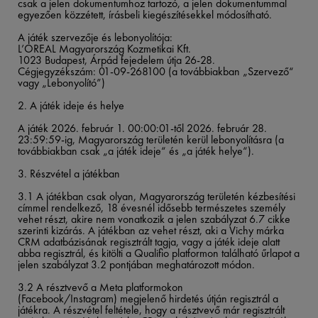
csak a jelen dokumentumhoz tartozó, a jelen dokumentummal
egyezően közzétett, írásbeli kiegészítésekkel módosítható.
A játék szervezője és lebonyolítója:
L’OREAL Magyarország Kozmetikai Kft.
1023 Budapest, Árpád fejedelem útja 26-28.
Cégjegyzékszám: 01-09-268100 (a továbbiakban „Szervező“
vagy „Lebonyolító”)
2. A játék ideje és helye
A játék 2026. február 1. 00:00:01-től 2026. február 28.
23:59:59-ig, Magyarország területén kerül lebonyolításra (a
továbbiakban csak „a játék ideje“ és „a játék helye“).
3. Részvétel a játékban
3.1
A játékban csak olyan, Magyarország területén kézbesítési
címmel rendelkező, 18 évesnél idősebb természetes személy
vehet részt, akire nem vonatkozik a jelen szabályzat 6.7 cikke
szerinti kizárás. A játékban az vehet részt, aki a Vichy márka
CRM adatbázisának regisztrált tagja, vagy a játék ideje alatt
abba regisztrál, és kitölti a Qualifio platformon található űrlapot a
jelen szabályzat 3.2 pontjában meghatározott módon.​
3.2
A résztvevő a Meta platformokon
(Facebook/Instagram) megjelenő hirdetés útján regisztrál a
játékra. A részvétel feltétele, hogy a résztvevő már regisztrált