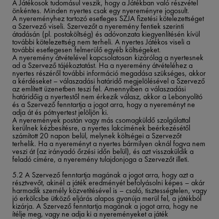
A Játékosok tudomásul veszik, hogy a Játékban való részvétel
önkéntes. Minden nyertes csak egy nyereményre jogosult.
A nyereményhez tartozó esetleges SZJA fizetési kötelezettséget
a Szervező viseli. Szervezőt a nyeremény fentiek szerinti
átadásán (pl. postaköltség) és adóvonzata kiegyenlítésén kívül
további kötelezettség nem terheli. A nyertes Játékos viseli a
további esetlegesen felmerülő egyéb költségeket.
A nyeremény átvételével kapcsolatosan kizárólag a nyertesnek
ad a Szervező tájékoztatást. Ha a nyeremény átvételéhez a
nyertes részéről további információ megadása szükséges, akkor
a kérdéseket – válaszadási határidő megjelölésével a Szervező
az említett üzenetben teszi fel. Amennyiben a válaszadási
határidőig a nyertestől nem érkezik válasz, akkor a Lebonyolító
és a Szervező fenntartja a jogot arra, hogy a nyereményt ne
adja át és pótnyertest jelöljön ki.
A nyeremények postán vagy más csomagküldő szolgálattal
kerülnek kézbesítésre, a nyertes lakcímének beérkezésétől
számított 20 napon belül, melynek költségei a Szervezőt
terhelik. Ha a nyereményt a nyertes bármilyen oknál fogva nem
veszi át (az irányadó őrzési időn belül), és azt visszaküldik a
feladó címére, a nyeremény tulajdonjoga a Szervezőt illeti.
5.2 A Szervező fenntartja magának a jogot arra, hogy azt a
résztvevőt, akinél a játék eredményét befolyásolni képes – akár
harmadik személy közvetítésével is – csaló, tisztességtelen, vagy
jó erkölcsbe ütköző eljárás alapos gyanúja merül fel, a játékból
kizárja. A Szervező fenntartja magának a jogot arra, hogy ne
ítélje meg, vagy ne adja ki a nyereményeket a játék