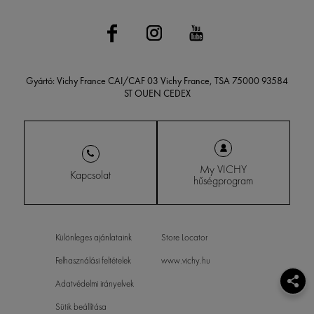
Gyártó: Vichy France CAI/CAF 03 Vichy France, TSA 75000 93584
ST OUEN CEDEX
My VICHY
Kapcsolat
hűségprogram
Különleges ajánlataink
Store Locator
Felhasználási feltételek
www.vichy.hu
Adatvédelmi irányelvek
Sütik beállítása