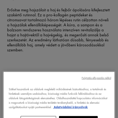
Erősítse meg hajszálait a haj és fejbőr ápolására kifejlesztett
szakértő rutinnal. Ez a pro-kollagén peptideket és
citromsavat tartalmazó három lépéses rutin célzottan növeli
a hajszálak ellenállóképességét. A kúra, a sampon és a
balzsam rendszeres használata intenzíven revitalizálja a
hajat a hajtövektől a hajvégekig, és megerősíti annak belső
szerkezetét. Az eredmény láthatóan dúsabb, fényesebb és
ellenállóbb haj, amely védett a jövőbeni károsodásokkal
szemben.
Folytatás elfogadás nélkül
Sütiket használunk az oldalunk megfelelő működésének biztosításához, a tartalmak és
hirdetések személyre szabásához, közösségi média funkciók felkínálásához és az
oldalunk látogatottságának elemzéséhez. Oldalhasználattal kapcsolatos információkat
is megosztunk a közösségi média területén tevékenykedő, a hirdetési és elemzési
szolgáltatásokat nyújtó partnereinkkel.
Adatvédelmi irányelvek