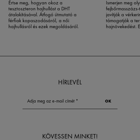
Értse meg, hogyan okoz a
Ismerjen meg ol
tesztoszteron hajhullást a DHT
fejbőrmasszázs-
átalakításával. Átfogó útmutató a
javítják a vérker
férfiak kopaszodásáról, a női
támogatják a te
hajhullásról és ezek megoldásáról.
hajnövekedést. 
végezhető techn
dúsabb hajért.
HÍRLEVÉL
KÖVESSEN MINKET!