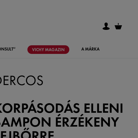
ONSULT
A MÁRKA
AI
VICHY
MAGAZIN
DERCOS
KORPÁSODÁS ELLENI
SAMPON ÉRZÉKENY
FEJBŐRRE