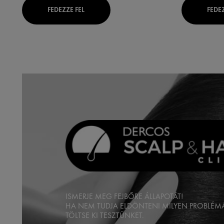
FEDEZZE FEL
FEDEZ
ISMERJE MEG FEJBŐRE ÁLLAPOTÁT!
HA NEM TUDJA ELDÖNTENI MILYEN PROBLÉM
TÖLTSE KI TESZTÜNKET.