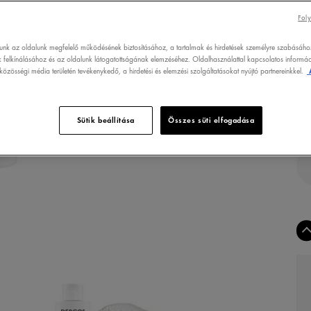
Foly
TER
SZÜ
lunk az oldalunk megfelelő működésének biztosításához, a tartalmak és hirdetések személyre szabásáho
 felkínálásához és az oldalunk látogatottságának elemzéséhez. Oldalhasználattal kapcsolatos informáci
özösségi média területén tevékenykedő, a hirdetési és elemzési szolgáltatásokat nyújtó partnereinkkel.
Sütik beállítása
Összes süti elfogadása