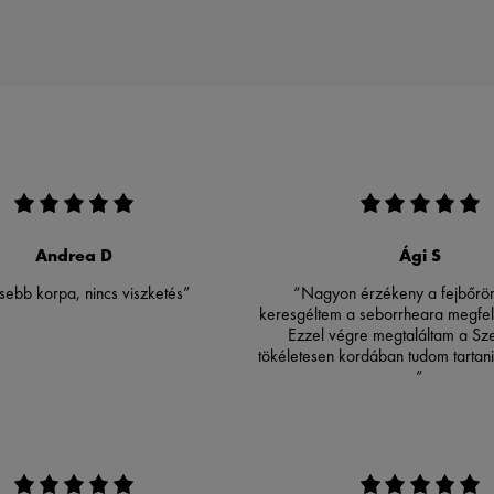
Andrea D
Ági S
ebb korpa, nincs viszketés”
“Nagyon érzékeny a fejbőrö
keresgéltem a seborrheara megfel
Ezzel végre megtaláltam a Sze
tökéletesen kordában tudom tartani
”