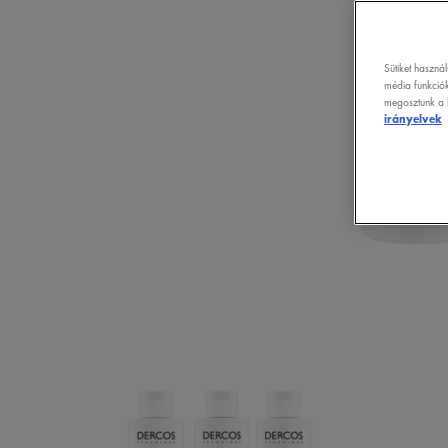
Sütiket haszná
média funkciók
megosztunk a k
irányelvek