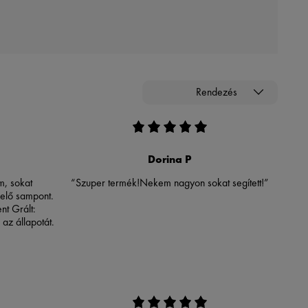
Rendezés
Dorina P
m, sokat
“Szuper termék!Nekem nagyon sokat segített!”
elő sampont.
nt Grált:
 az állapotát.