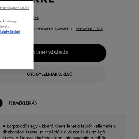
tatás elfogadás nélkül
MÉKTÍPUS:
SAMPON
KSÉGLET:
KORPÁSODÁS
z, közösségi
ókat is
( 17 VÉLEMÉNY ALAPJÁN )
VÉLEMÉNY ÍRÁSA
Adatvédelmi
ONLINE VÁSÁRLÁS
GYÓGYSZERTÁRKERESŐ
TERMÉKLEÍRÁS
A korpásodás egyik kísérő tünete lehet a fejbőr kellemetlen,
diszkomfort érzete, mint például a viszketés és az égő
érzés. A Dercos kíméletes formulája nyugtatja a fejbőrt,