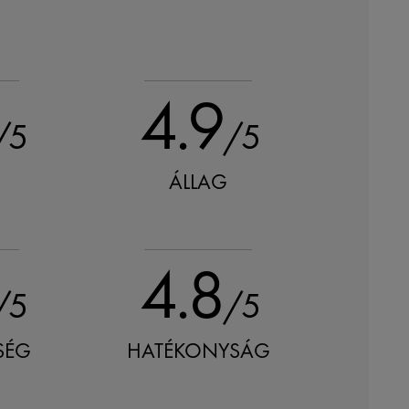
4.9
/5
/5
ÁLLAG
4.8
/5
/5
SÉG
HATÉKONYSÁG