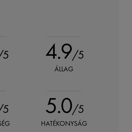
4.9
/5
/5
ÁLLAG
5.0
/5
/5
SÉG
HATÉKONYSÁG