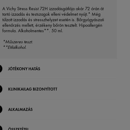
A Vichy Stress Resist 72H izzadásgátlója akár 72 órán át
tartó izzadás és testszagok elleni védelmet nyújt.* Még
túlzott izzadás és stresszhelyzet esetén is. Bőrgyógyászati ​​
ellenőrzés mellett, érzékeny bőrön tesztelt. Hipoallergén
formula. Alkoholmentes**. 50 ml.
*Műszeres teszt.
**Etilalkohol.
JÓTÉKONY HATÁS
KLINIKAILAG BIZONYÍTOTT
ALKALMAZÁS
ÖSSZETÉTEL