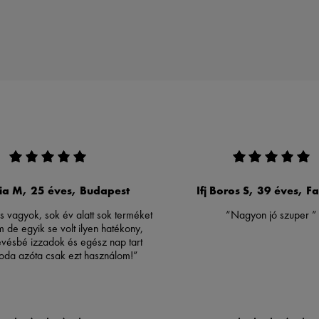
ia M, 25 éves, Budapest
Ifj Boros S, 39 éves, 
s vagyok, sok év alatt sok terméket
“Nagyon jó szuper ”
m de egyik se volt ilyen hatékony,
evésbé izzadok és egész nap tart
oda azóta csak ezt használom!”