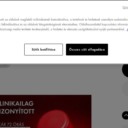
*MŰS
Foly
**ET
lunk az oldalunk megfelelő működésének biztosításához, a tartalmak és hirdetések személyre szabásáho
50
 felkínálásához és az oldalunk látogatottságának elemzéséhez. Oldalhasználattal kapcsolatos informáci
özösségi média területén tevékenykedő, a hirdetési és elemzési szolgáltatásokat nyújtó partnereinkkel.
TER
SZÜ
Sütik beállítása
Összes süti elfogadása