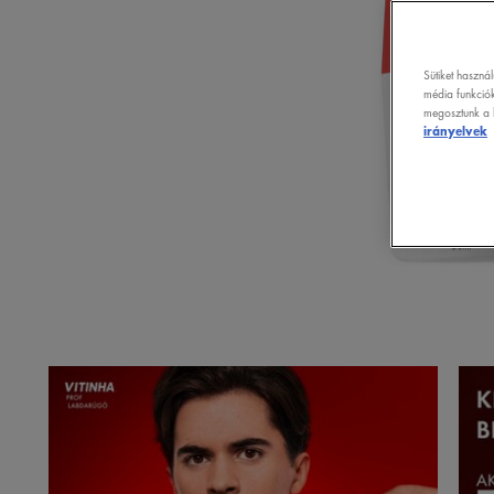
Sütiket haszná
média funkciók
megosztunk a k
irányelvek