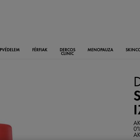
PVÉDELEM
FÉRFIAK
DERCOS
MENOPAUZA
SKIN
C
CLINIC
AK
0
AK