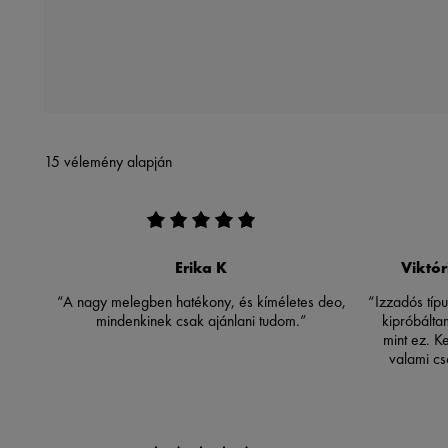
15 vélemény alapján
Erika K
Viktór
“A nagy melegben hatékony, és kíméletes deo,
“Izzadós típu
mindenkinek csak ajánlani tudom.”
kipróbálta
mint ez. K
valami cs