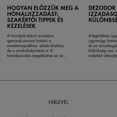
HOGYAN ELŐZZÜK MEG A
DEZODOR
HÓNALJIZZADÁST:
IZZADÁSG
SZAKÉRTŐI TIPPEK ÉS
KÜLÖNBS
KEZELÉSEK
A hónaljak túlzott izzadása
A legtöbben úgy
igencsak zavaró hatású a
ugyanúgy hatna
mindennapokban, edzés közben,
és az izzadásgát
de a munkahelyünkön is. A
különbség van, 
hónaljizzadás megelőzése
az okok
melyiket választ
megértésével és a megoldások
testszagot szab
megismerésével kezdődik.
csökkenti az izz
választ, akkor l
nem éri el vele a
hatékonyságot. A
Health megközelí
lesz a választás
mögötti tudomán
első lépés a val
HÍRLEVÉL
termékek megtal