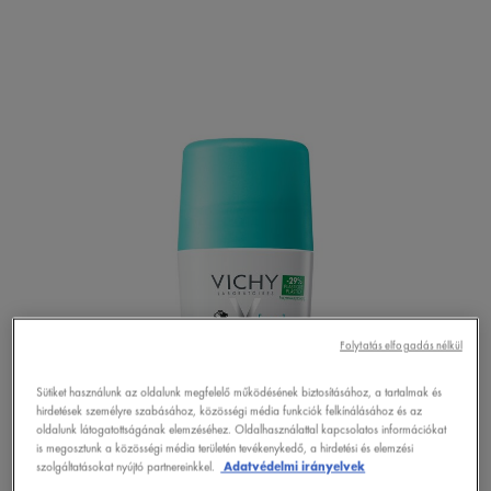
Folytatás elfogadás nélkül
Sütiket használunk az oldalunk megfelelő működésének biztosításához, a tartalmak és
hirdetések személyre szabásához, közösségi média funkciók felkínálásához és az
oldalunk látogatottságának elemzéséhez. Oldalhasználattal kapcsolatos információkat
is megosztunk a közösségi média területén tevékenykedő, a hirdetési és elemzési
szolgáltatásokat nyújtó partnereinkkel.
Adatvédelmi irányelvek