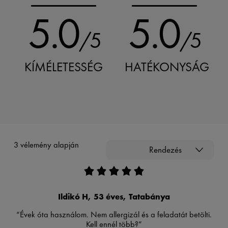
5.0
5.0
/5
/5
KÍMÉLETESSÉG
HATÉKONYSÁG
3 vélemény alapján
Rendezés
Ildikó H, 53 éves, Tatabánya
“Évek óta használom. Nem allergizál és a feladatát betölti.
Kell ennél több?”