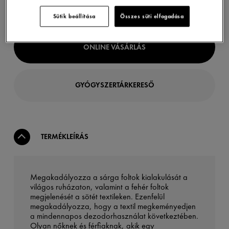
Sütik beállítása
Összes süti elfogadása
ONLINE VÁSÁRLÁS
GYÓGYSZERTÁRKERESŐ
TERMÉKLEÍRÁS
Megakadályozza a sárga foltok kialakulását a
világos ruházaton, valamint a fehér foltok
megjelenését a sötét textileken. Ezenfelül
megakadályozza, hogy a textil megkeményedjen
a mindennapos dezodorhasználat következtében.
Olyan nőknek és férfiaknak, akik egy