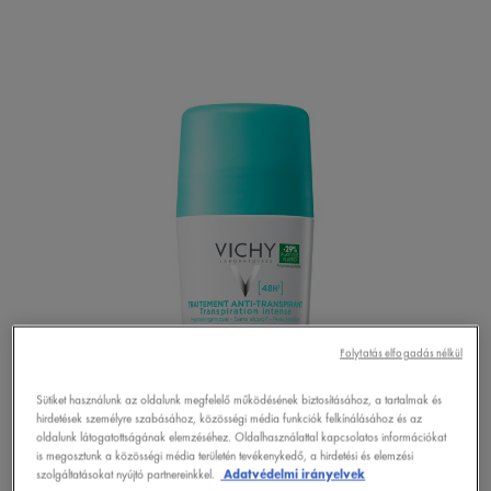
Folytatás elfogadás nélkül
Sütiket használunk az oldalunk megfelelő működésének biztosításához, a tartalmak és
hirdetések személyre szabásához, közösségi média funkciók felkínálásához és az
oldalunk látogatottságának elemzéséhez. Oldalhasználattal kapcsolatos információkat
is megosztunk a közösségi média területén tevékenykedő, a hirdetési és elemzési
szolgáltatásokat nyújtó partnereinkkel.
Adatvédelmi irányelvek