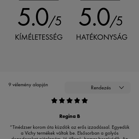
5.0
5.0
/5
/5
KÍMÉLETESSÉG
HATÉKONYSÁG
9 vélemény alapján
Rendezés
Regina B
“Tinédzser korom óta küzdök az erős izzadással. Egyedük
a Vichy termékek váltak be. Elsősorban a golyós
dezodorokat ajánlanám. Jó állagú, hamar beszívódik. Az