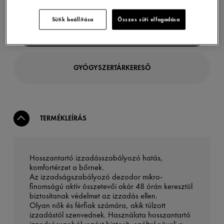
Sütik beállítása
Összes süti elfogadása
ONLINE VÁSÁRLÁS
GYÓGYSZERTÁRKERESŐ
TERMÉKLEÍRÁS
Hosszantartó izzadásszabályozó hatás,
komfortérzet a bőrnek.
Az izzadságszabályozó dezodor mikro-
finomságú aktív összetevői akár 48 órán keresztül
biztosítanak védelmet az izzadás ellen.
Olyan nők és férfiak számára, akik túlzott
izzadástól szenvednek. Használata hosszantartó