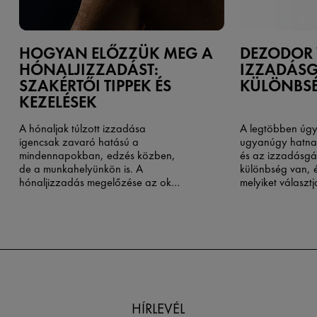
HOGYAN ELŐZZÜK MEG A
DEZODOR
HÓNALJIZZADÁST:
IZZADÁSG
SZAKÉRTŐI TIPPEK ÉS
KÜLÖNBS
KEZELÉSEK
A hónaljak túlzott izzadása
A legtöbben úgy
igencsak zavaró hatású a
ugyanúgy hatna
mindennapokban, edzés közben,
és az izzadásgát
de a munkahelyünkön is. A
különbség van, 
hónaljizzadás megelőzése
az okok
melyiket választ
megértésével és a megoldások
testszagot szab
megismerésével kezdődik.
csökkenti az izz
választ, akkor l
nem éri el vele a
hatékonyságot. A
Health megközelí
lesz a választás
mögötti tudomán
első lépés a val
HÍRLEVÉL
termékek megtal