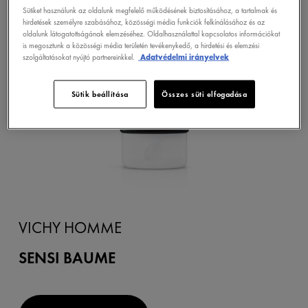
Sütiket használunk az oldalunk megfelelő működésének biztosításához, a tartalmak és
hirdetések személyre szabásához, közösségi média funkciók felkínálásához és az
oldalunk látogatottságának elemzéséhez. Oldalhasználattal kapcsolatos információkat
is megosztunk a közösségi média területén tevékenykedő, a hirdetési és elemzési
szolgáltatásokat nyújtó partnereinkkel.
Adatvédelmi irányelvek
Sütik beállítása
Összes süti elfogadása
VICHY HOMME
SENSI BAUME