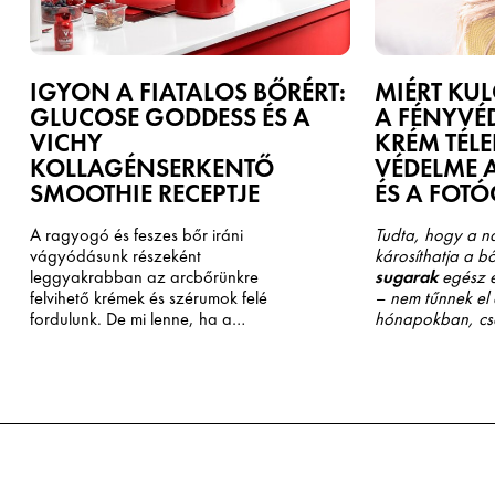
IGYON A FIATALOS BŐRÉRT:
MIÉRT KU
GLUCOSE GODDESS ÉS A
A FÉNYVÉ
VICHY
KRÉM TÉLE
KOLLAGÉNSERKENTŐ
VÉDELME 
SMOOTHIE RECEPTJE
ÉS A FOTÓ
A ragyogó és feszes bőr iráni
Tudta, hogy a na
vágyódásunk részeként
károsíthatja a b
leggyakrabban az arcbőrünkre
sugarak
egész é
felvihető krémek és szérumok felé
– nem tűnnek el 
fordulunk. De mi lenne, ha a
hónapokban, cs
fiatalos ragyogás kulcsa valójában
változik. Ezért f
belülről fakadna? Az „Az vagy,
védelme
ne csa
amit megeszel” elve ma
365 napon át, n
aktuálisabb, mint valaha,
történjen.
különösen a bőrünk egészségének
és a testünk legfontosabb
szerkezeti fehérjéjének, a
kollagénnek a támogatásának