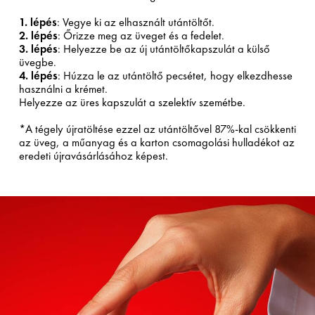
1. lépés
: Vegye ki az elhasznált utántöltőt.
2. lépés
: Őrizze meg az üveget és a fedelet.
3. lépés
: Helyezze be az új utántöltőkapszulát a külső
üvegbe.
4. lépés
: Húzza le az utántöltő pecsétet, hogy elkezdhesse
használni a krémet.
Helyezze az üres kapszulát a szelektív szemétbe.
*A tégely újratöltése ezzel az utántöltővel 87%-kal csökkenti
az üveg, a műanyag és a karton csomagolási hulladékot az
eredeti újravásárlásához képest.