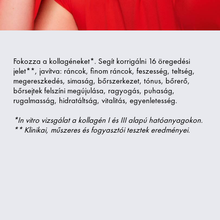
Fokozza a kollagéneket*. Segít korrigálni 16 öregedési
jelet**, javítva: ráncok, finom ráncok, feszesség, teltség,
megereszkedés, simaság, bőrszerkezet, tónus, bőrerő,
bőrsejtek felszíni megújulása, ragyogás, puhaság,
rugalmasság, hidratáltság, vitalitás, egyenletesség.
*In vitro vizsgálat a kollagén I és III alapú hatóanyagokon.
** Klinikai, műszeres és fogyasztói tesztek eredményei.