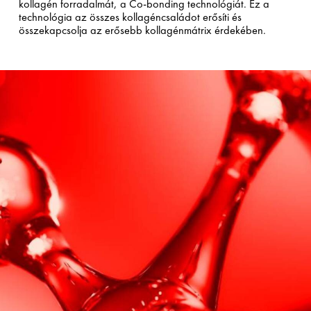
kollagén forradalmát, a Co-bonding technológiát. Ez a
technológia az összes kollagéncsaládot erősíti és
összekapcsolja az erősebb kollagénmátrix érdekében.