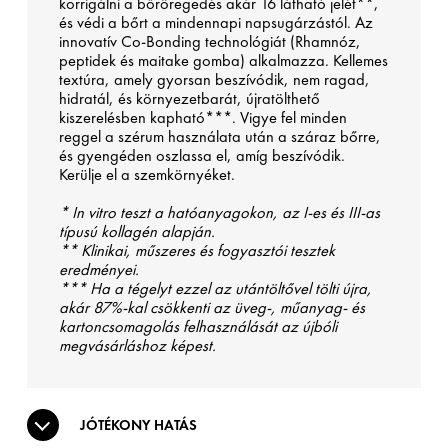
korrigálni a bőröregedés akár 16 látható jelét**,
és védi a bőrt a mindennapi napsugárzástól. Az
innovatív Co-Bonding technológiát (Rhamnóz,
peptidek és maitake gomba) alkalmazza. Kellemes
textúra, amely gyorsan beszívódik, nem ragad,
hidratál, és környezetbarát, újratölthető
kiszerelésben kapható***. Vigye fel minden
reggel a szérum használata után a száraz bőrre,
és gyengéden oszlassa el, amíg beszívódik.
Kerülje el a szemkörnyéket.
* In vitro teszt a hatóanyagokon, az I-es és III-as
típusú kollagén alapján.
** Klinikai, műszeres és fogyasztói tesztek
eredményei.
*** Ha a tégelyt ezzel az utántöltővel tölti újra,
akár 87%-kal csökkenti az üveg-, műanyag- és
kartoncsomagolás felhasználását az újbóli
megvásárláshoz képest.
JÓTÉKONY HATÁS