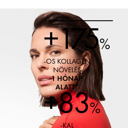
+175
%
-OS KOLLAGÉN
NÖVELÉS
1 HÓNAP
ALATT
*
+83
%
-KAL