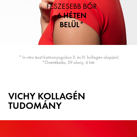
FESZESEBB BŐR
6 HÉTEN
BELÜL
*
* In vitro teszt hatóanyagokon (I. és III. kollagén alapján)
*Önértékelés, 59 alany, 6 hét.
VICHY KOLLAGÉN
TUDOMÁNY