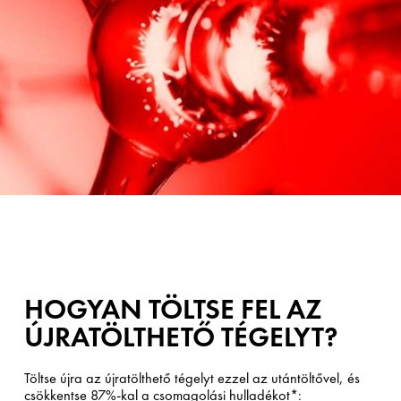
HOGYAN TÖLTSE FEL AZ
ÚJRATÖLTHETŐ TÉGELYT?
Töltse újra az újratölthető tégelyt ezzel az utántöltővel, és
csökkentse 87%-kal a csomagolási hulladékot*: