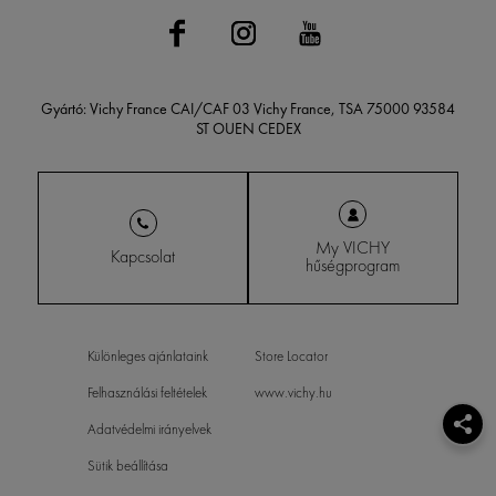
Gyártó: Vichy France CAI/CAF 03 Vichy France, TSA 75000 93584
ST OUEN CEDEX
My VICHY
Kapcsolat
hűségprogram
Különleges ajánlataink
Store Locator
Felhasználási feltételek
www.vichy.hu
Adatvédelmi irányelvek
Sütik beállítása