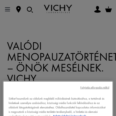
VALÓDI
MENOPAUZATÖRTÉNE
– ÖNÖK MESÉLNEK.
VICHY
„VÁLTOZÓKOR? ÉN
Folytatás elfogadás nélkül
NEM VÁLTOZOM!”
Sütiket használunk az oldalunk megfelelő működésének biztosításához, a tartalmak és
hirdetések személyre szabásához, közösségi média funkciók felkínálásához és az
PODCAST #4
oldalunk látogatottságának elemzéséhez. Oldalhasználattal kapcsolatos információkat
is megosztunk a közösségi média területén tevékenykedő, a hirdetési és elemzési