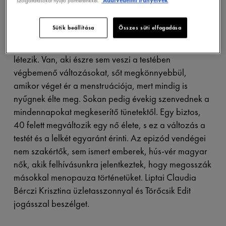
szolgáltatásokat nyújtó partnereinkkel.
Adatvédelmi irányelvek
Sütik beállítása
Összes süti elfogadása
Ahány nő, annyiféle menopauza forgatókönyv
létezik. Van, aki észre sem veszi a testében
végbemenő változásokat, sőt megkönnyebbül,
amikor véget ér a menstruációja, mert mindig is
nyűgnek élte meg. Sokan pedig évekig szenvednek a
mindennapokat megkeserítő tünetektől. Egy biztos,
40 felett megváltozik egy nő élete, s ez a változás a
testét és a lelkét egyaránt érinti. Az epizód vendégei
nem szakértők, sem ismert emberek, hús-vér magyar
nők, akik felhívásunkra jelentkeztek, hogy megosszák
másokkal menopauza történetüket. Liptai Claudia
Bérczi Krisztina üzletasszonnyal és Törőcsik Edit
jogásszal beszélget.