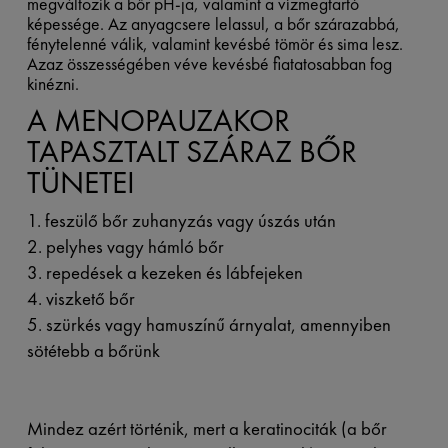
megváltozik a bőr pH-ja, valamint a vízmegtartó
képessége. Az anyagcsere lelassul, a bőr szárazabbá,
fénytelenné válik, valamint kevésbé tömör és sima lesz.
Azaz összességében véve kevésbé fiatatosabban fog
kinézni.
A MENOPAUZAKOR
TAPASZTALT SZÁRAZ BŐR
TÜNETEI
1. feszülő bőr zuhanyzás vagy úszás után
2. pelyhes vagy hámló bőr
3. repedések a kezeken és lábfejeken
4. viszkető bőr
5. szürkés vagy hamuszínű árnyalat, amennyiben
sötétebb a bőrünk
Mindez azért történik, mert a keratinociták (a bőr