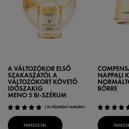
A VÁLTOZÓKOR ELSŐ
COMPENS
SZAKASZÁTÓL A
NAPPALI K
VÁLTOZÓKORT KÖVETŐ
NORMÁLT
IDŐSZAKIG
BŐRRE
MENO 5 BI-SZÉRUM
( 76 VÉLEMÉNY ALAPJÁN )
FEDEZZE FEL
FEDEZZE