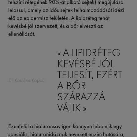
felszíni rétegének 90%-át alkotó sejtek) megújulása
lelassul, amely az idős sejtek felhalmozódását idézi
elő az epidermisz felületén. A lipidréteg tehát
kevésbé jól szervezett, és a bőr elveszti az
ellenállását.
A LIPIDRÉTEG
KEVÉSBÉ JÓL
TELJESÍT, EZÉRT
Dr. Karolina Kopeć
A BŐR
SZÁRAZZÁ
VÁLIK
Ezenfelül a hialuronsav igen könnyen lebomlik egy
speciális, hialuronidáznak nevezett enzim hatására,