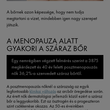
A bőrnek azon képessége, hogy nem tudja
megtartani a vizet, mindebben igen nagy szerepet
játszik.
A MENOPAUZA ALATT
GYAKORI A SZÁRAZ BŐR
Egy nemrégiben végzett felmérés szerint a 3875
megkérdezett és 40 év feletti posztmenopauzás
nők 36,2%-a szenvedett száraz bőrtől.
A posztmenopauzás nőknél a szárazság az egyik
legfontosabb
klinikai változás
az arcbőr öregedése során.
Az érett nők dermatológiai jellemzői közül ezért a száraz
bőr a leggyakoribb. Ezt az ösztrogén és a progeszteron
szint csökkenése okozza. Az 50-es éveinkben