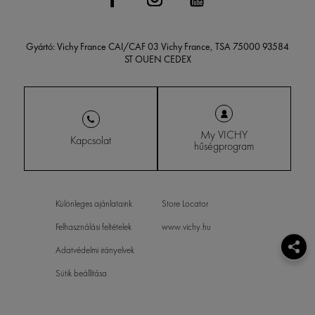
Gyártó: Vichy France CAI/CAF 03 Vichy France, TSA 75000 93584
ST OUEN CEDEX
My VICHY
Kapcsolat
hűségprogram
Különleges ajánlataink
Store Locator
Felhasználási feltételek
www.vichy.hu
Adatvédelmi irányelvek
Sütik beállítása