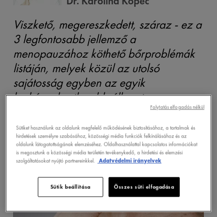
Dr. Karolina Kopeć
Viszkető, megereszkedett, száraz - ez a
3 legfontosabb jellemző a
menopauzához köthető bőrproblémák
listáján, melyek közül az utolsó
sajátosság egyben az egyik
legkényelmetlenebb állapot.
Folytatás elfogadás nélkül
Sütiket használunk az oldalunk megfelelő működésének biztosításához, a tartalmak és
hirdetések személyre szabásához, közösségi média funkciók felkínálásához és az
oldalunk látogatottságának elemzéséhez. Oldalhasználattal kapcsolatos információkat
is megosztunk a közösségi média területén tevékenykedő, a hirdetési és elemzési
szolgáltatásokat nyújtó partnereinkkel.
Adatvédelmi irányelvek
Sütik beállítása
Összes süti elfogadása