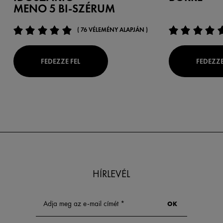
MENO 5 BI-SZÉRUM
( 76 VÉLEMÉNY ALAPJÁN )
FEDEZZE FEL
FEDEZZE
HÍRLEVÉL