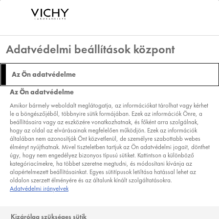
Adatvédelmi beállítások központ
Az Ön adatvédelme
KI MIT TUD: A
Az Ön adatvédelme
HIALURONSAV.
Amikor bármely weboldalt meglátogatja, az információkat tárolhat vagy kérhet
le a böngészőjéből, többnyire sütik formájában. Ezek az információk Önre, a
beállításaira vagy az eszközére vonatkozhatnak, és főként arra szolgálnak,
hogy az oldal az elvárásainak megfelelően működjön. Ezek az információk
általában nem azonosítják Önt közvetlenül, de személyre szabottabb webes
élményt nyújthatnak. Mivel tiszteletben tartjuk az Ön adatvédelmi jogait, dönthet
úgy, hogy nem engedélyez bizonyos típusú sütiket. Kattintson a különböző
A szervezetben található hialuronsav
kategóriacímekre, ha többet szeretne megtudni, és módosítani kívánja az
alapértelmezett beállításainkat. Egyes sütitípusok letiltása hatással lehet az
többféle funkciót tölt be, és
oldalon szerzett élményére és az általunk kínált szolgáltatásokra.
nélkülözhetetlen testünk egészséges
Adatvédelmi irányelvek
működéséhez. Lássuk hol és hogyan
Kizárólag szükséges sütik