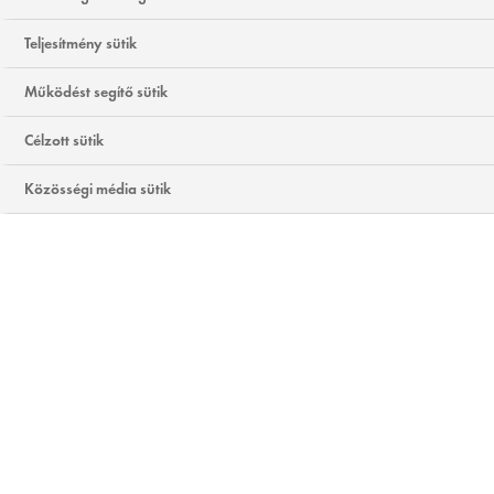
működik.
Teljesítmény sütik
Működést segítő sütik
Célzott sütik
Közösségi média sütik
HOL TALÁLHATÓ
SZERVEZETÜNKBEN A
HIALURONSAV?
Testünk teljes hialuronsav tartalmának körülbelül 50%
Folytatás elfogadás nélkül