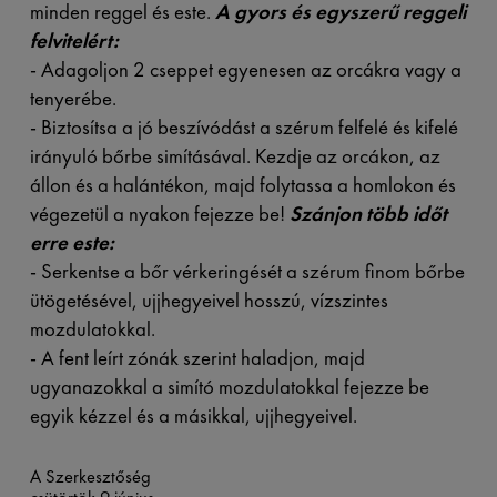
minden reggel és este.
A gyors és egyszerű reggeli
felvitelért:
- Adagoljon 2 cseppet egyenesen az orcákra vagy a
tenyerébe.
- Biztosítsa a jó beszívódást a szérum felfelé és kifelé
irányuló bőrbe simításával. Kezdje az orcákon, az
állon és a halántékon, majd folytassa a homlokon és
végezetül a nyakon fejezze be!
Szánjon több időt
erre este:
- Serkentse a bőr vérkeringését a szérum finom bőrbe
ütögetésével, ujjhegyeivel hosszú, vízszintes
mozdulatokkal.
- A fent leírt zónák szerint haladjon, majd
ugyanazokkal a simító mozdulatokkal fejezze be
egyik kézzel és a másikkal, ujjhegyeivel.
A Szerkesztőség