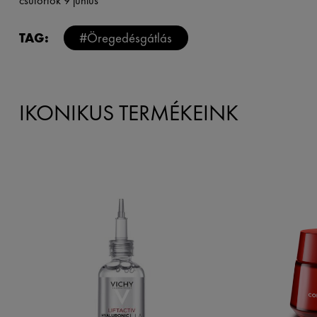
csütörtök 9 június
TAG:
#Öregedésgátlás
IKONIKUS TERMÉKEINK