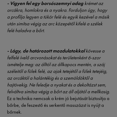
-
Vigyen fel egy borsószemnyi adag
krémet az
orcákra, homlokra és a nyakra. Forduljon úgy, hogy
a profilja legyen a tükör felé és egyik kezével a másik
után simítsa végig az arc közepétől kifelé a szélek
felé haladva a bőrt.
-
Lágy, de határozott mozdulatokkal
kövesse a
felfelé ívelő arcvonásokat és területenként 6-szor
ismételje meg: az álltól az állkapocs mentén, a száj
széleitől a fülek felé, az ajak tetejétől a fülek tetejéig,
az orcáktól a halántékig és a szemöldöktől a
hajtövekig. Ne feledje a nyakat és a dekoltázst sem,
felváltva simítsa végig a bőrt az áll aljától a mellkasig.
Ez a technika nemcsak a krém jó bejutását biztosítja a
bőrbe, de feszestő és serkentő masszázst is nyújt a
bőrnek.