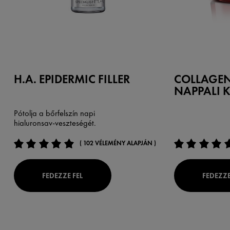
H.A. EPIDERMIC FILLER
COLLAGEN 
NAPPALI 
Pótolja a bőrfelszín napi
hialuronsav-veszteségét.
( 102 VÉLEMÉNY ALAPJÁN )
FEDEZZE FEL
FEDEZZE