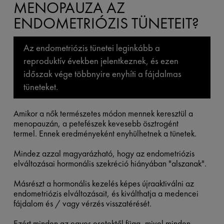
MENOPAUZA AZ
ENDOMETRIÓZIS TÜNETEIT?
Az endometriózis tünetei leginkább a
reproduktív években jelentkeznek, és ezen
időszak vége többnyire enyhíti a fájdalmas
tüneteket.
Amikor a nők természetes módon mennek keresztül a
menopauzán, a petefészek kevesebb ösztrogént
termel. Ennek eredményeként enyhülhetnek a tünetek.
Mindez azzal magyarázható, hogy az endometriózis
elváltozásai hormonális szekréció hiányában "alszanak".
Másrészt a hormonális kezelés képes újraaktiválni az
endometriózis elváltozásait, és kiválthatja a medencei
fájdalom és / vagy vérzés visszatérését.
Ezért minden az egyes esetektől függ, mivel minden