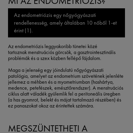
MI AZ ENDOMETRIÓZIS?
Az endometriózis egy nőgyógyászati
rendellenesség, amely általában 10 nőből 1-et
érint (1).
Az endometriózis leggyakoribb tünetei közé
tartoznak menstruációs görcsök, a gasztrointesztinális
problémák és a szex közben fellépő fájdalom.
Maga a jelenség egy jóindulatú nőgyógyászati
patológia, amelyet az endometrium szövetének jelenléte
jellemez a méhben és a myometriumban (hashártya,
medence, petefészek, emésztőrendszer). A menstruációs
ciklus alatt váladék gyülemlik fel a peritoneális üregben
(a has gyomrot, belekt és májat tartalmazó részében) és
ez panaszokat okoz az érintettek számára.
MEGSZÜNTETHETI A