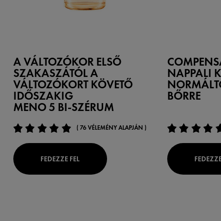
A VÁLTOZÓKOR ELSŐ
COMPENS
SZAKASZÁTÓL A
NAPPALI K
VÁLTOZÓKORT KÖVETŐ
NORMÁLT
IDŐSZAKIG
BŐRRE
MENO 5 BI-SZÉRUM
( 76 VÉLEMÉNY ALAPJÁN )
FEDEZZE FEL
FEDEZZE