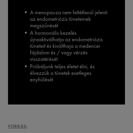
A menopauza nem feltétlenül jelenti
az endometriózis tüneteinek
megszűnését
A hormonális kezelés
újraaktiválhatja az endometriózis
tüneteit és kiválthaja a medencei
fájdalom és / vagy vérzés
visszatérését
Próbáljunk teljes életet élni, és
élvezzük a tünetek esetleges
enyhülését
FORRÁS: