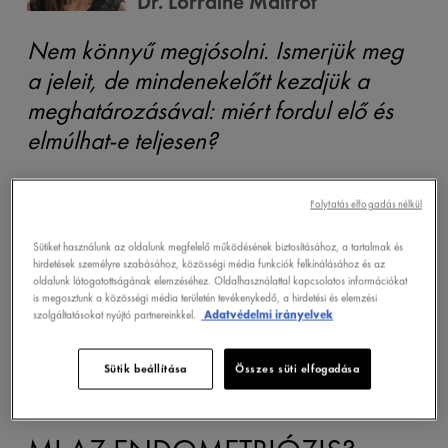
Dr. Lorraine Maitrot
Nem könnyű megjósolni. Ismerjük meg
a jeleit, de mindenekelőtt kezdjük a
meghatározásával: miért fordul elő és
elmúlhat-e teljesen?
Folytatás elfogadás nélkül
Sütiket használunk az oldalunk megfelelő működésének biztosításához, a tartalmak és
hirdetések személyre szabásához, közösségi média funkciók felkínálásához és az
oldalunk látogatottságának elemzéséhez. Oldalhasználattal kapcsolatos információkat
is megosztunk a közösségi média területén tevékenykedő, a hirdetési és elemzési
szolgáltatásokat nyújtó partnereinkkel.
Adatvédelmi irányelvek
Sütik beállítása
Összes süti elfogadása