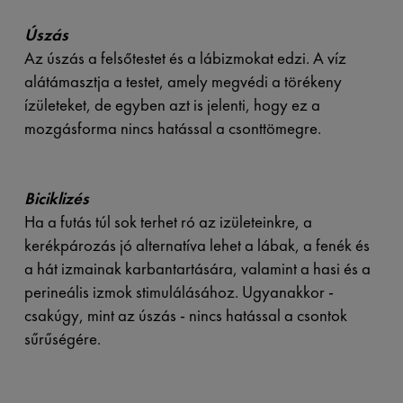
Úszás
Az úszás a felsőtestet és a lábizmokat edzi. A víz
alátámasztja a testet, amely megvédi a törékeny
ízületeket, de egyben azt is jelenti, hogy ez a
mozgásforma nincs hatással a csonttömegre.
Biciklizés
Ha a futás túl sok terhet ró az izületeinkre, a
kerékpározás jó alternatíva lehet a lábak, a fenék és
a hát izmainak karbantartására, valamint a hasi és a
perineális izmok stimulálásához. Ugyanakkor -
csakúgy, mint az úszás - nincs hatással a csontok
sűrűségére.