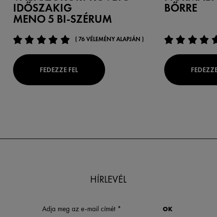
IDŐSZAKIG
BŐRRE
MENO 5 BI-SZÉRUM
( 76 VÉLEMÉNY ALAPJÁN )
FEDEZZE FEL
FEDEZZE
HÍRLEVÉL