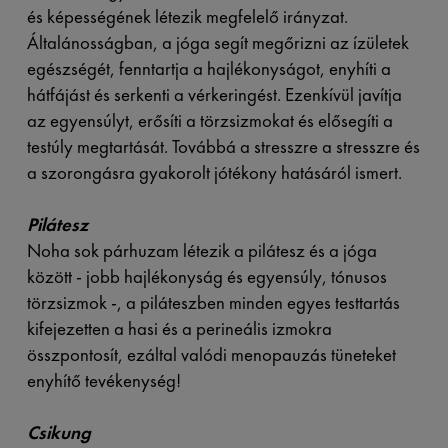
és képességének létezik megfelelő irányzat.
Általánosságban, a jóga segít megőrizni az ízületek
egészségét, fenntartja a hajlékonyságot, enyhíti a
hátfájást és serkenti a vérkeringést. Ezenkívül javítja
az egyensúlyt, erősíti a törzsizmokat és elősegíti a
testúly megtartását. Továbbá a stresszre a stresszre és
a szorongásra gyakorolt jótékony hatásáról ismert.
Pilátesz
Noha sok párhuzam létezik a pilátesz és a jóga
között - jobb hajlékonyság és egyensúly, tónusos
törzsizmok -, a piláteszben minden egyes testtartás
kifejezetten a hasi és a perineális izmokra
összpontosít, ezáltal valódi menopauzás tüneteket
enyhítő tevékenység!
Csikung