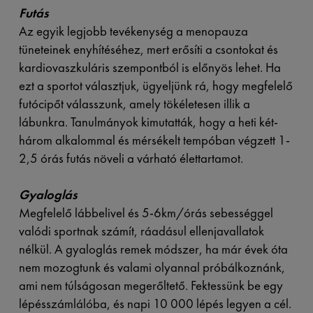
Futás
Az egyik legjobb tevékenység a menopauza
tüneteinek enyhítéséhez, mert erősíti a csontokat és
kardiovaszkuláris szempontból is előnyös lehet. Ha
ezt a sportot választjuk, ügyeljünk rá, hogy megfelelő
futócipőt válasszunk, amely tökéletesen illik a
lábunkra. Tanulmányok kimutatták, hogy a heti két-
három alkalommal és mérsékelt tempóban végzett 1-
2,5 órás futás növeli a várható élettartamot.
Gyaloglás
Megfelelő lábbelivel és 5-6km/órás sebességgel
valódi sportnak számít, ráadásul ellenjavallatok
nélkül. A gyaloglás remek módszer, ha már évek óta
nem mozogtunk és valami olyannal próbálkoznánk,
ami nem túlságosan megerőltető. Fektessünk be egy
lépésszámlálóba, és napi 10 000 lépés legyen a cél.