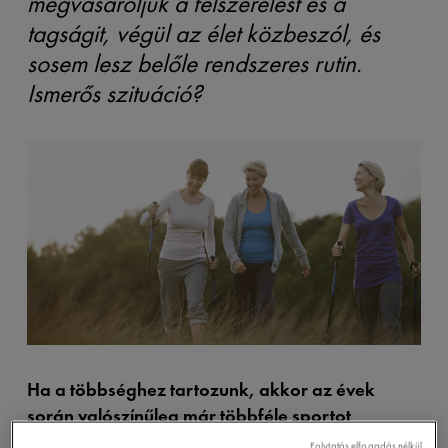
megvásároljuk a felszerelést és a
tagságit, végül az élet közbeszól, és
sosem lesz belőle rendszeres rutin.
Ismerős szituáció?
Ha a többséghez tartozunk, akkor az évek
során valószínűleg már többféle sportot
kipróbáltunk. Először imádjuk az ötletet, majd
Folytatás elfogadás nélkül