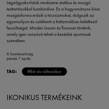
Légzőgyakorlatok rendszere statikus és mozgó
testtartásokkal kombinálva. Ez a hagyományos kínai
mozgásforma erősíti a törzsizmokat, dolgozik az
egyensúlyon és csökkenti a hátizmokban keletkező
feszültséget. Minden lassan és finoman történik,
amely igen vonzóvá teheti a kevésbé sportosak
szemében.
A Szerkesztőség
péntek 7 április
TAG:
#Bőr és változókor
IKONIKUS TERMÉKEINK