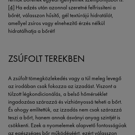
[4]
Ha edzés után azonnal szeretné felfrissíteni a
bőrét, válasszon hűsítő, gél textúrájú hidratálót,
amellyel zsíros vagy elnehezítő érzés nélkül
hidratálhatja a bőrét!
ZSÚFOLT TEREKBEN
A zsúfolt tömegközlekedés vagy a túl meleg levegő
az irodában csak fokozza az izzadást. Viszont a
túlzott légkondicionálás, a belső hőmérséklet
ingadozása szárazzá és vízhiányossá teheti a bőrt.
És ahogy említettük, az izzadás nem csak szárazzá
teszi a bőrt, hanem annak ásványi anyag szintjét is
csökkenti. Ezek a nyomelemek alapvető fontosságúak
az egészséges bőr működéséért, ezért válasszon