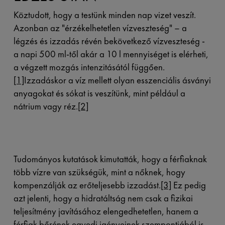
Köztudott, hogy a testünk minden nap vizet veszít.
Azonban az "érzékelhetetlen vízveszteség" – a
légzés és izzadás révén bekövetkező vízveszteség -
a napi 500 ml-től akár a 10 l mennyiséget is elérheti,
a végzett mozgás intenzitásától függően.
[1]
Izzadáskor a víz mellett olyan esszenciális ásványi
anyagokat és sókat is veszítünk, mint például a
nátrium vagy réz.
[2]
Tudományos kutatások kimutatták, hogy a férfiaknak
több vízre van szükségük, mint a nőknek, hogy
kompenzálják az erőteljesebb izzadást.
[3]
Ez pedig
azt jelenti, hogy a hidratáltság nem csak a fizikai
teljesítmény javításához elengedhetetlen, hanem a
férfiak bőrének egyedi igényeinek szempontjából is.