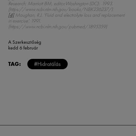
Research; Marriott BM, editor.
Washington (DC):. 1993.
(https://www.ncbi.nlm.nih.gov/books/NBK236237/)
[4]
Maughan, R.J. ‘Fluid and electrolyte loss and replacement
in exercise’. 1991.
(https://www.ncbi.nlm.nih.gov/pubmed/1895359)
A Szerkesztőség
kedd 6 február
TAG:
#Hidratálás