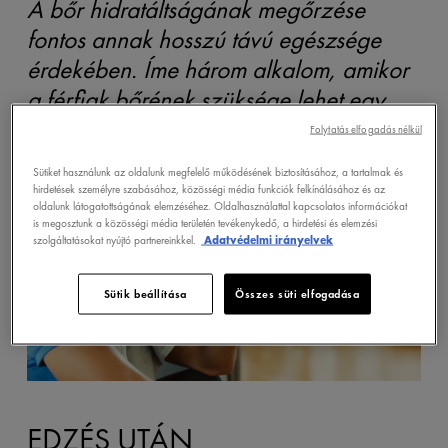
A bőr hidratáltságának megőrzése
fontos annak hosszú távú egészsége
érdekében. Íme három alkalom, amikor
a férfiak bőrének szüksége lehet egy
hatékony hidratáló arckrémre!
Folytatás elfogadás nélkül
Sütiket használunk az oldalunk megfelelő működésének biztosításához, a tartalmak és
hirdetések személyre szabásához, közösségi média funkciók felkínálásához és az
oldalunk látogatottságának elemzéséhez. Oldalhasználattal kapcsolatos információkat
is megosztunk a közösségi média területén tevékenykedő, a hirdetési és elemzési
szolgáltatásokat nyújtó partnereinkkel.
Adatvédelmi irányelvek
Sütik beállítása
Összes süti elfogadása
EDZÉS UTÁN