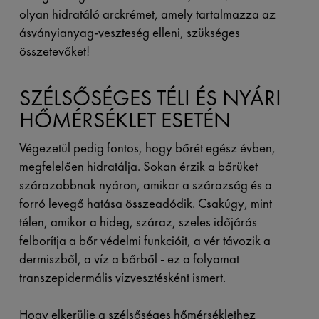
olyan hidratáló arckrémet, amely tartalmazza az
ásványianyag-veszteség elleni, szükséges
összetevőket!
SZÉLSŐSÉGES TÉLI ÉS NYÁRI
HŐMÉRSÉKLET ESETÉN
Végezetül pedig fontos, hogy bőrét egész évben,
megfelelően hidratálja. Sokan érzik a bőrüket
szárazabbnak nyáron, amikor a szárazság és a
forró levegő hatása összeadódik. Csakúgy, mint
télen, amikor a hideg, száraz, szeles időjárás
felborítja a bőr védelmi funkcióit, a vér távozik a
dermiszből, a víz a bőrből - ez a folyamat
transzepidermális vízvesztésként ismert.
Hogy elkerülje a szélsőséges hőmérséklethez