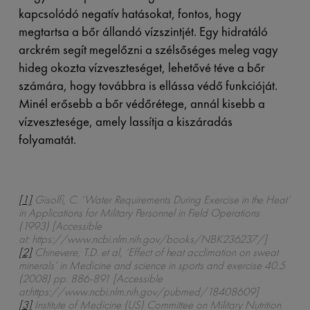
kapcsolódó negatív hatásokat, fontos, hogy
megtartsa a bőr állandó vízszintjét. Egy hidratáló
arckrém segít megelőzni a szélsőséges meleg vagy
hideg okozta vízveszteséget, lehetővé téve a bőr
számára, hogy továbbra is ellássa védő funkcióját.
Minél erősebb a bőr védőrétege, annál kisebb a
vízvesztesége, amely lassítja a kiszáradás
folyamatát.
[1]
Gisolfi, C. ‘Water Requirements During Exercise in the Heat’
in Applications for Military Personnel in Field Operations
(1993) [Accessible
at: https://www.ncbi.nlm.nih.gov/books/NBK236237/]
[2]
Chinevere, T.D. et al, ‘Effect of heat acclimation on sweat
minerals’ in Medicine and science in sports and exercise 40.5
(2008) pp. 886-891 [Accessible
at:https://www.ncbi.nlm.nih.gov/pubmed/18408609]
[3]
Institute of Medicine (US) Committee on Military Nutrition