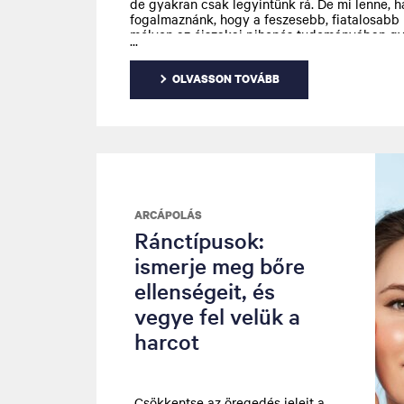
de gyakran csak legyintünk rá. De mi lenne, h
fogalmaznánk, hogy a feszesebb, fiatalosabb 
mélyen az éjszakai pihenés tudományában gy
Ez nem mítosz, hanem egy összetett biológiai
OLVASSON TOVÁBB
ARCÁPOLÁS
Ránctípusok:
ismerje meg bőre
ellenségeit, és
vegye fel velük a
harcot
Csökkentse az öregedés jeleit a