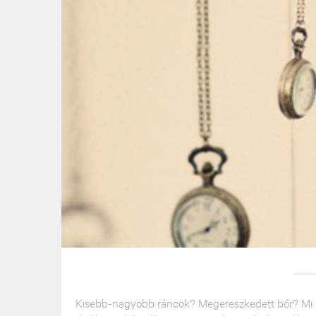
Kisebb-nagyobb ráncok? Megereszkedett bőr? Mi len