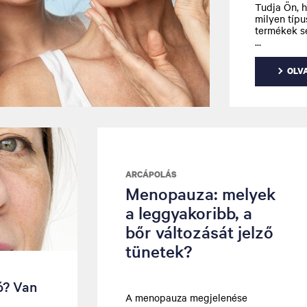
Tudja Ön, h
milyen típu
termékek se
OLV
ARCÁPOLÁS
Menopauza: melyek
a leggyakoribb, a
bőr változását jelző
tünetek?
ó? Van
A menopauza megjelenése