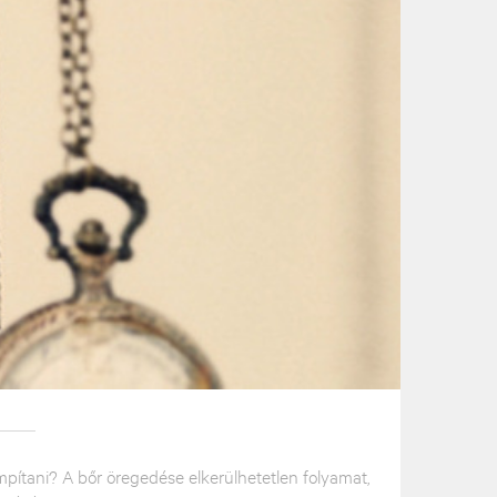
pítani? A bőr öregedése elkerülhetetlen folyamat,