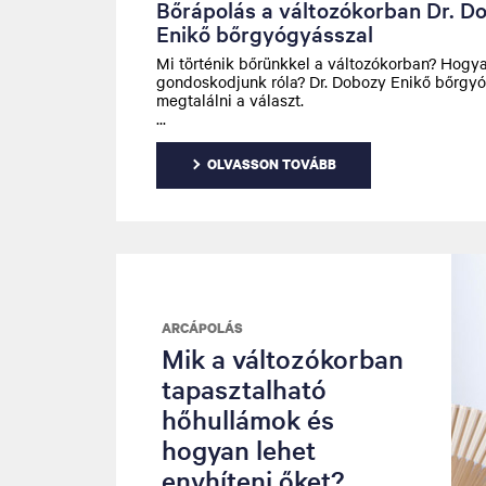
Bőrápolás a változókorban Dr. D
Enikő bőrgyógyásszal
Mi történik bőrünkkel a változókorban? Hogy
gondoskodjunk róla? Dr. Dobozy Enikő bőrgyó
megtalálni a választ.
OLVASSON TOVÁBB
ARCÁPOLÁS
Mik a változókorban
tapasztalható
hőhullámok és
hogyan lehet
enyhíteni őket?