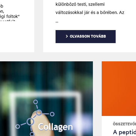
különböző testi, szellemi
bb
n,
változásokkal jár és a bőrében. Az
gi foltok“
alábbi cikkünkben szakértőnk,
mentfolt
ünk ellenük.
Karolin Koniac ismerteti a bőrön
tapasztalható különféle
OLVASSON TOVÁBB
változásokat, például a
rugalmasságvesztést, és
elmagyarázza, hogy ezek a
változások miért történnek.
ÖSSZETEVŐ
A pepti