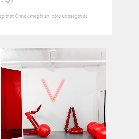
enését!
 segíthet Önnek megőrizni bőre üdeségét és