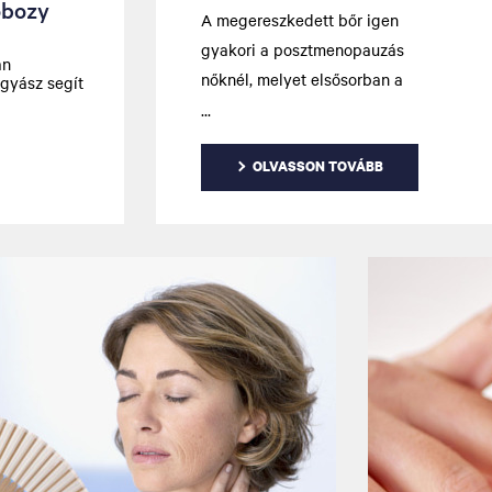
obozy
A megereszkedett bőr igen
gyakori a posztmenopauzás
an
nőknél, melyet elsősorban a
gyász segít
kollagénveszteség okoz. De ne
aggódjon, rengeteg non invazív
megoldás létezik, amely a
OLVASSON TOVÁBB
segítségére lehet.