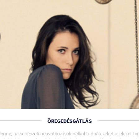
ÖREGEDÉSGÁTLÁS
ne, ha sebészeti beavatkozások nélkül tudná ezeket a jeleket tom