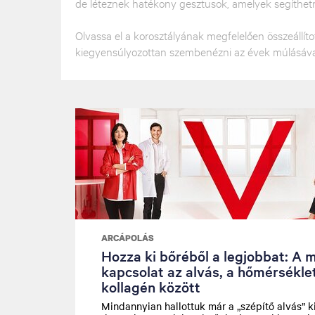
de léteznek hatékony gesztusok, amelyek segíthetne
Olvassa el a korosztályának megfelelően összeállít
kiegyensúlyozottan szembenézni az évek múlásáva
ARCÁPOLÁS
Hozza ki bőréből a legjobbat: A 
kapcsolat az alvás, a hőmérséklet
kollagén között
Mindannyian hallottuk már a „szépítő alvás” ki