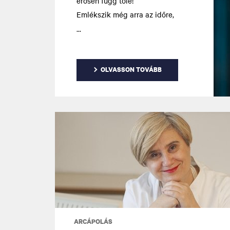
erősen függ tőle!
Emlékszik még arra az időre,
amikor nem tudta, hogy a
kollagén igencsak fontos a bőre
számára? Talán, amikor a 20-as
éveiben a kollagéntermelése
OLVASSON TOVÁBB
igencsak magas volt, 75% -kal
magasabb, mint az életkor
előrehaladtával, nem kellett ezzel
foglalkoznia! Esetleg fél füllel
hallotta a kollagén szót, tudta,
hogy az egy fehérje és hogy
valahogyan összefügg a bőr
struktúrájával.
ARCÁPOLÁS