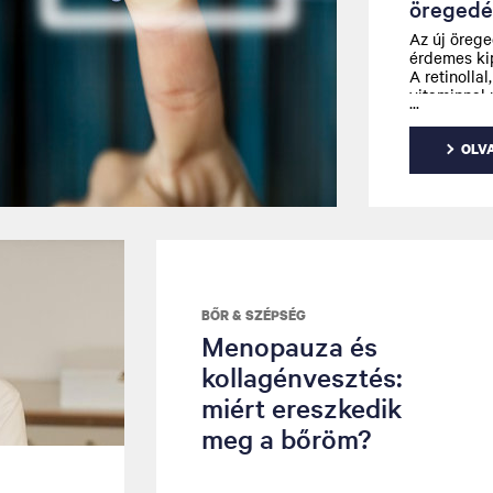
öregedé
Az új örege
érdemes ki
A retinolla
vitaminnal
megjelenik 
bőrápolásb
peptidek: a
OLV
néhány közi
kollagénter
Érdemes há
hatóanyago
BŐR & SZÉPSÉG
Menopauza és
kollagénvesztés:
miért ereszkedik
meg a bőröm?