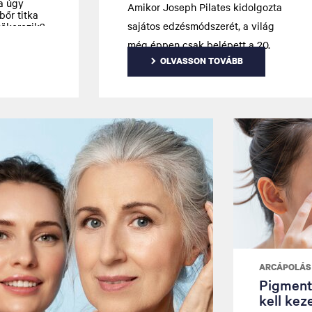
a úgy
Amikor Joseph Pilates kidolgozta
bőr titka
sajátos edzésmódszerét, a világ
ökerezik?
 folyamat.
még éppen csak belépett a 20.
OLVASSON TOVÁBB
századba. Egy évszázaddal
később technikája a történelem
egyik legtartósabb
fitnesztrendjévé vált. A pilates
egyik legnagyobb előnye, hogy
kíméli az ízületeket, és kerüli a
nagy megterheléssel járó
gyakorlatokat.
ARCÁPOLÁS
Pigment
kell kez