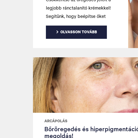
legjobb ránctalanító krémekkel!
Segítünk, hogy beépítse őket
mindennapi Vichy rutinjába!
OLVASSON TOVÁBB
ARCÁPOLÁS
Bőröregedés és hiperpigmentáci
megoldás!