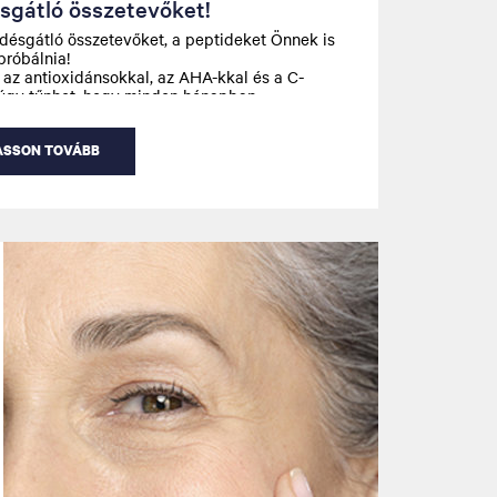
sgátló összetevőket!
désgátló összetevőket, a peptideket Önnek is
próbálnia!
l, az antioxidánsokkal, az AHA-kkal és a C-
 úgy tűnhet, hogy minden hónapban
valami új szuper szépségápolási összetevő! A
an a legújabb különlegességek most a
minosavak rövid láncai, amelyek közül
ASSON TOVÁBB
smerten újból el képes indítani a
melést, lassítva az öregedési folyamatot.
t Önnek is tudnia ezekről az öregedésgátló
król!