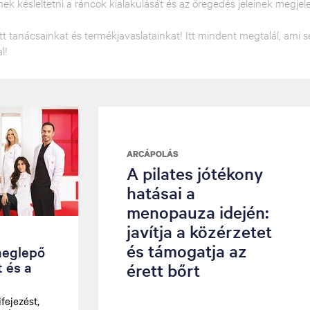
k késleltetni a ráncok kialakulását és az öregedés jeleinek megjel
ott tanácsainkat és termékjavaslatainkat! Itt mindent megtalál, ami
l!
ARCÁPOLÁS
A pilates jótékony
hatásai a
menopauza idején:
javítja a közérzetet
és támogatja az
meglepő
 és a
érett bőrt
fejezést,