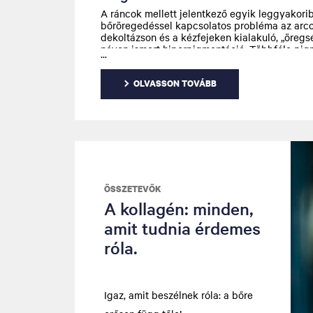
A ráncok mellett jelentkező egyik leggyakori
bőröregedéssel kapcsolatos probléma az arco
dekoltázson és a kézfejeken kialakuló, „öregsé
néven ismert hiperpigmentáció. Többféle pig
létezik. Lássuk mitől keletkeznek és mit tehet
OLVASSON TOVÁBB
ÖSSZETEVŐK
A kollagén: minden,
amit tudnia érdemes
róla.
Igaz, amit beszélnek róla: a bőre