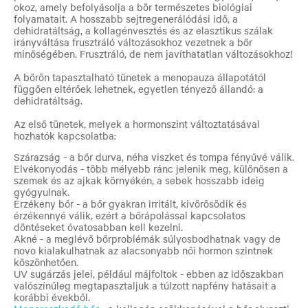
okoz, amely befolyásolja a bõr természetes biológiai
folyamatait. A hosszabb sejtregenerálódási idő, a
dehidratáltság, a kollagénvesztés és az elasztikus szálak
irányváltása frusztráló változásokhoz vezetnek a bőr
minőségében. Frusztráló, de nem javíthatatlan változásokhoz!
A bőrön tapasztalható tünetek a menopauza állapotától
függően eltérőek lehetnek, egyetlen tényező állandó: a
dehidratáltság.
Az első tünetek, melyek a hormonszint változtatásával
hozhatók kapcsolatba:
Szárazság - a bőr durva, néha viszket és tompa fényűvé válik.
Elvékonyodás - több mélyebb ránc jelenik meg, különösen a
szemek és az ajkak környékén, a sebek hosszabb ideig
gyógyulnak.
Érzékeny bőr - a bőr gyakran irritált, kivörösödik és
érzékennyé válik, ezért a bőrápolással kapcsolatos
döntéseket óvatosabban kell kezelni.
Akné - a meglévő bőrproblémák súlyosbodhatnak vagy de
novo kialakulhatnak az alacsonyabb női hormon szintnek
köszönhetően.
UV sugárzás jelei, például májfoltok - ebben az időszakban
valószínűleg megtapasztaljuk a túlzott napfény hatásait a
korábbi évekből.