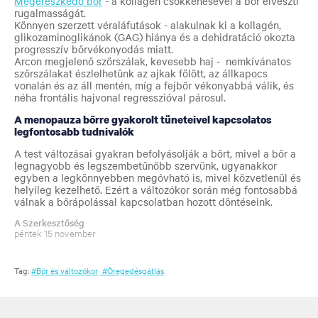
Megereszkedő bőr
- a kollagén csökkenésével a bőr elveszti
rugalmasságát.
Könnyen szerzett véraláfutások - alakulnak ki a kollagén,
glikozaminoglikánok (GAG) hiánya és a dehidratáció okozta
progresszív bőrvékonyodás miatt.
Arcon megjelenő szőrszálak, kevesebb haj - nemkívánatos
szőrszálakat észlelhetünk az ajkak fölött, az állkapocs
vonalán és az áll mentén, míg a fejbőr vékonyabbá válik, és
néha frontális hajvonal regresszióval párosul.
A menopauza bőrre gyakorolt tüneteivel kapcsolatos
legfontosabb tudnivalók
A test változásai gyakran befolyásolják a bőrt, mivel a bőr a
legnagyobb és legszembetűnőbb szervünk, ugyanakkor
egyben a legkönnyebben megóvható is, mivel közvetlenül és
helyileg kezelhető. Ezért a változókor során még fontosabbá
válnak a bőrápolással kapcsolatban hozott döntéseink.
A Szerkesztőség
péntek 15 november
Tag:
#Bőr és változókor
#Öregedésgátlás