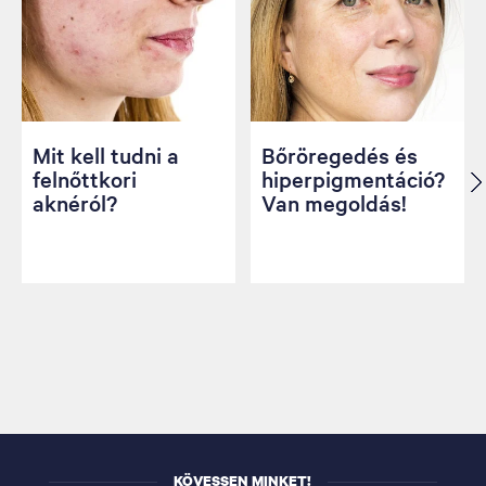
Mit kell tudni a
Bőröregedés és
felnőttkori
hiperpigmentáció?
aknéról?
Van megoldás!
KÖVESSEN MINKET!