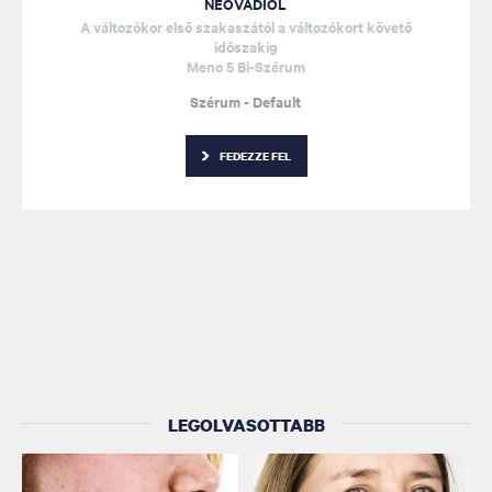
NEOVADIOL
A változókor első szakaszától a változókort követő
időszakig
Meno 5 Bi-Szérum
Szérum - Default
FEDEZZE FEL
LEGOLVASOTTABB