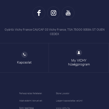
Gyártó: Vichy France CAI/CAF 03 Vichy France, TSA 75000 93584 ST OUEN
CEDEX
My VICHY
Kapcsolat
hűségprogram
Felhasználási feltételek
Store Locator
Adatvédelmi irányelvek
Lépjen kapcsolatba velünk!
Sütik beállítása
www.vichy.hu