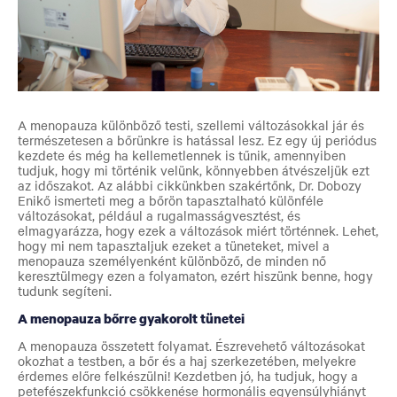
A menopauza különböző testi, szellemi változásokkal jár és
természetesen a bőrünkre is hatással lesz. Ez egy új periódus
kezdete és még ha kellemetlennek is tűnik, amennyiben
tudjuk, hogy mi történik velünk, könnyebben átvészeljük ezt
az időszakot. Az alábbi cikkünkben szakértőnk, Dr. Dobozy
Enikő ismerteti meg a bőrön tapasztalható különféle
változásokat, például a rugalmasságvesztést, és
elmagyarázza, hogy ezek a változások miért történnek. Lehet,
hogy mi nem tapasztaljuk ezeket a tüneteket, mivel a
menopauza személyenként különböző, de minden nő
keresztülmegy ezen a folyamaton, ezért hiszünk benne, hogy
tudunk segíteni.
A menopauza bőrre gyakorolt tünetei
A menopauza összetett folyamat. Észrevehető változásokat
okozhat a testben, a bőr és a haj szerkezetében, melyekre
érdemes előre felkészülni! Kezdetben jó, ha tudjuk, hogy a
petefészekfunkció csökkenése hormonális egyensúlyhiányt