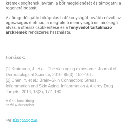
krémek segítenek javítani a bőr megjelenését és támogatni a
regenerálódását.
Az öregedésgátló bőrápolás hatékonyságát tovább növeli az
egészséges életmód, a megfelelő mennyiségű és minőségű
alvás, a stressz csökkentése és a
fényvédőt tartalmazó
arckrémek
rendszeres használata.
Források:
[1]
Krutmann, J. et al.: The skin aging exposome. Journal of
Dermatological Science, 2016, 85(3), 152–161.
[2]
Chen, Y. et al.: Brain–Skin Connection: Stress,
Inflammation and Skin Aging. Inflammation & Allergy Drug
Targets, 2014, 13(3), 177–190.
A Szerkesztőség
hétfő 4 december
Tag:
#Öregedésgátlás