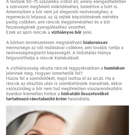
A testünk 50–75 százaléka vízből áll, amely elengedhetetlen
a szervezet megfelelő működéséhez, beleértve a bőrt is.
Amennyiben a bőr nem jut elegendő nedvességhez, a
regeneráció lelassul, az új sejtek képződésének mértéke
pedig csökken, ami ráncok megjelenéséhez és a bőr
feszességének gyengüléséhez vezethet.
Ezek az apró ráncok a
vízhiányos bőr
jelei.
A bőrben természetesen megtalálható
hialuronsav
mennyisége az idő múlásával csökken, ami tovább rontja a
nedvességmegtartó képességét. A hidratálás hiánya
felgyorsíthatja a ráncok kialakulását.
A vízhiányosság okozta ráncok leggyakrabban a
homlokon
jelennek meg. Hogyan ismerhetők fel?
Húzza fel a szemöldökét, majd lazítsa el az arcát. Ha a
ráncok az ellazítás után is szembetűnőek maradnak, akkor
valószínűleg a bőr nem tud megfelelően visszarendeződni.
Ilyenkor kiemelten fontos a
hidratáló összetevőket
tartalmazó ránctalanító krém
használata.