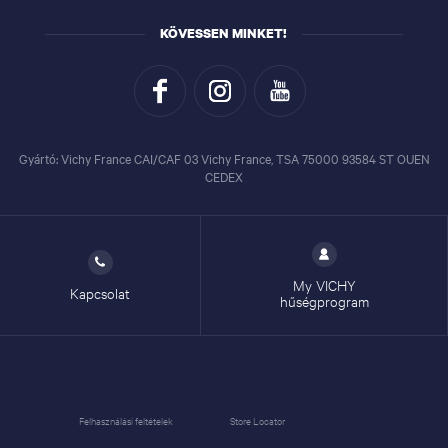
KÖVESSEN MINKET!
Gyártó: Vichy France CAI/CAF 03 Vichy France, TSA 75000 93584 ST OUEN
CEDEX
My VICHY
Kapcsolat
hűségprogram
Felhasználási feltételek
Store Locator