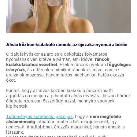
Alvás közben kialakuló ráncok: az éjszaka nyomai a bőrön
Oldalt fekvéskor az arc és a dekoltázs folyamatos
nyomásnak van kitéve a párnán, ami idővel
ráncok
kialakulásához vezethet
. Ezek a ráncok gyakran
függőleges
irányúak
, és eltérnek a mimikai ráncoktól, mivel nem az
arcizmok mozgása, hanem tartós mechanikai hatás okozza
őket.
Fontos, hogy az alvás közben kialakuló ráncok miatti
aggódás ne menjen a pihentető alvás rovására, hiszen bőrünk
állapota szorosan összefügg azzal, mennyire vagyunk
kipihentek.
Tudományos kutatások igazolják
, hogy a
nem megfelelő
alvásminőség
láthatóan rontja a bőr megjelenését, így
nemcsak fáradtabbnak érezzük magunkat, hanem annak is
látszunk.
Egyes tanulmányok szerint azoknál a nőknél, akik