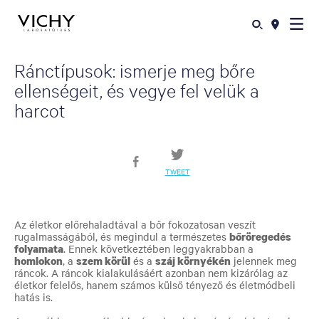
Ránctípusok: ismerje meg bőre
ellenségeit, és vegye fel velük a
harcot
TWEET
Az életkor előrehaladtával a bőr fokozatosan veszít
rugalmasságából, és megindul a természetes
bőröregedés
folyamata
. Ennek következtében leggyakrabban a
homlokon
, a
szem körül
és a
száj környékén
jelennek meg
ráncok. A ráncok kialakulásáért azonban nem kizárólag az
életkor felelős, hanem számos külső tényező és életmódbeli
hatás is.