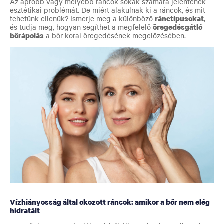
Az apróbb vagy mélyebb ráncok sokak számára jelentenek
esztétikai problémát. De miért alakulnak ki a ráncok, és mit
tehetünk ellenük? Ismerje meg a különböző
ránctípusokat
,
és tudja meg, hogyan segíthet a megfelelő
öregedésgátló
bőrápolás
a bőr korai öregedésének megelőzésében.
Vízhiányosság által okozott ráncok: amikor a bőr nem elég
hidratált