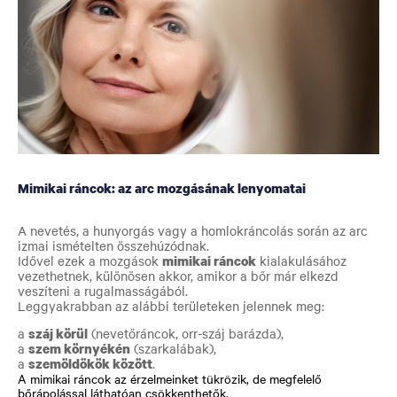
Mimikai ráncok: az arc mozgásának lenyomatai
A nevetés, a hunyorgás vagy a homlokráncolás során az arc
izmai ismételten összehúzódnak.
Idővel ezek a mozgások
mimikai ráncok
kialakulásához
vezethetnek, különösen akkor, amikor a bőr már elkezd
veszíteni a rugalmasságából.
Leggyakrabban az alábbi területeken jelennek meg:
a
száj körül
(nevetőráncok, orr-száj barázda),
a
szem környékén
(szarkalábak),
a
szemöldökök között
.
A mimikai ráncok az érzelmeinket tükrözik, de
megfelelő
bőrápolással láthatóan csökkenthetők
.