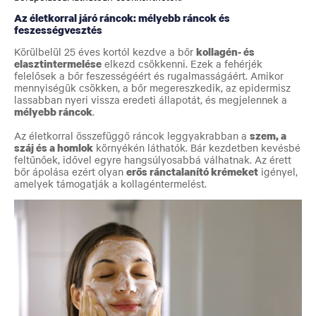
Az életkorral járó ráncok: mélyebb ráncok és
feszességvesztés
Körülbelül 25 éves kortól kezdve a bőr
kollagén- és
elasztintermelése
elkezd csökkenni. Ezek a fehérjék
felelősek a bőr feszességéért és rugalmasságáért. Amikor
mennyiségük csökken, a bőr megereszkedik, az epidermisz
lassabban nyeri vissza eredeti állapotát, és megjelennek a
mélyebb ráncok
.
Az életkorral összefüggő ráncok leggyakrabban a
szem, a
száj és a homlok
környékén láthatók. Bár kezdetben kevésbé
feltűnőek, idővel egyre hangsúlyosabbá válhatnak. Az érett
bőr ápolása ezért olyan
erős ránctalanító krémeket
igényel,
amelyek támogatják a kollagéntermelést.