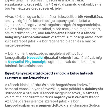
éjszakánként kevesebb mint
5 órát alszanak
, gyakoribbak a
bőr természetes öregedésének jelei.
Alvás közben ugyanis jelentősen fokozódik a
bőr vérellátása
,
amely oxigént és létfontosságú tápanyagokat juttat a
sejtekhez, elősegítve azok rugalmasságát és regenerációját.
Ha ez a folyamat megszakad, a bőr nem kapja meg mindazt,
amire szüksége van, ami
fakóbb arcszínhez
és a ráncok
hangsúlyosabbá válásához
vezethet. A minőségi alvás ezért
kulcsszerepet játszik a bőr regenerációjában és a ráncok
megelőzésében.
A bőr kipihent, egészséges megjelenését tovább
támogathatja
Neovadiol
éjszakai krémek
használatával, míg
a
Neovadiol Phytosculpt
segíthet a nyak és a dekoltázs
bőrének feszesítésében.
Egyéb tényezők által okozott ráncok: a külső hatások
szerepe a ráncképződésre
A ráncok kialakulására és a bőr öregedésére kedvezőtlen
hatással vannak olyan tényezők is, mint például a
dohányzás
(különösen a száj körüli ráncok megjelenésével), a
stressz
,
valamint a bőr túlzott mértékű
napfénynek való kitettsége
.
Az UV-sugárzás jelentős szerepet játszik a
bőr
károsodásában
és a
pigmentfoltok
kialakulásában (tudjon