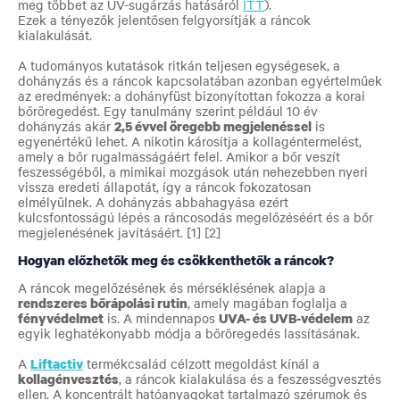
meg többet az UV-sugárzás hatásáról
ITT
).
Ezek a tényezők jelentősen felgyorsítják a ráncok
kialakulását.
A tudományos kutatások ritkán teljesen egységesek, a
dohányzás és a ráncok kapcsolatában azonban egyértelműek
az eredmények: a dohányfüst bizonyítottan fokozza a korai
bőröregedést. Egy tanulmány szerint például 10 év
dohányzás akár
2,5 évvel öregebb megjelenéssel
is
egyenértékű lehet. A nikotin károsítja a kollagéntermelést,
amely a bőr rugalmasságáért felel. Amikor a bőr veszít
feszességéből, a mimikai mozgások után nehezebben nyeri
vissza eredeti állapotát, így a ráncok fokozatosan
elmélyülnek. A dohányzás abbahagyása ezért
kulcsfontosságú lépés a ráncosodás megelőzéséért és a bőr
megjelenésének javításáért. [1] [2]
Hogyan előzhetők meg és csökkenthetők a ráncok?
A ráncok megelőzésének és mérséklésének alapja a
rendszeres bőrápolási rutin
, amely magában foglalja a
fényvédelmet
is. A mindennapos
UVA- és UVB-védelem
az
egyik leghatékonyabb módja a bőröregedés lassításának.
A
Liftactiv
termékcsalád célzott megoldást kínál a
kollagénvesztés
, a ráncok kialakulása és a feszességvesztés
ellen. A koncentrált hatóanyagokat tartalmazó szérumok és