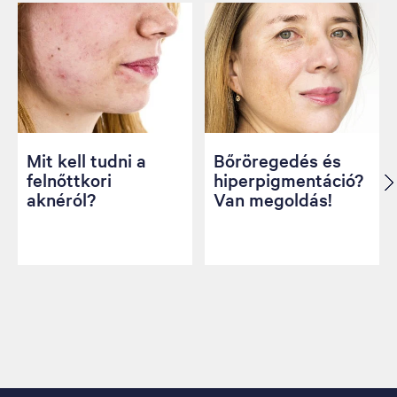
Mit kell tudni a
Bőröregedés és
felnőttkori
hiperpigmentáció?
aknéról?
Van megoldás!