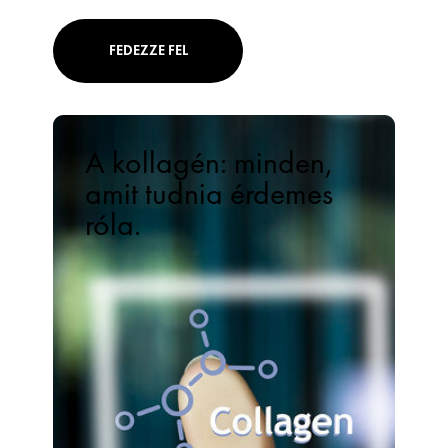
FEDEZZE FEL
A kollagén: minden,
amit tudnia érdemes
róla.