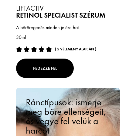
LIFTACTIV
RETINOL SPECIALIST SZÉRUM
A bőröregedés minden jelére hat
30ml
( 5 VÉLEMÉNY ALAPJÁN )
FEDEZZE FEL
Ránctípusok: ismerje
meg bőre ellenségeit,
és vegye fel velük a
harcot