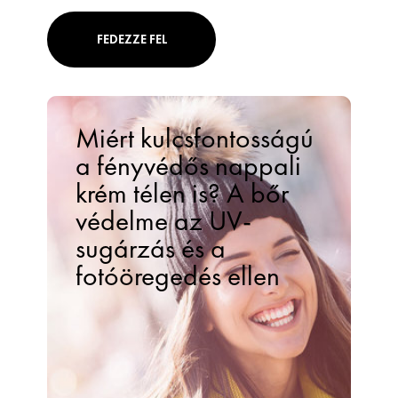
FEDEZZE FEL
Miért kulcsfontosságú
a fényvédős nappali
krém télen is? A bőr
védelme az UV-
sugárzás és a
fotóöregedés ellen