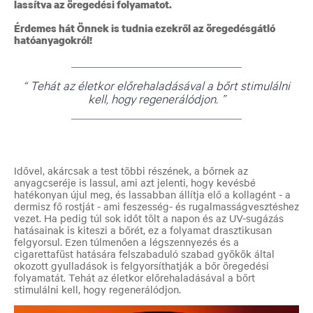
lassítva az öregedési folyamatot.
Érdemes hát Önnek is tudnia ezekről az öregedésgátló
hatóanyagokról!
Tehát az életkor előrehaladásával a bőrt stimulálni
kell, hogy regenerálódjon.
Idővel, akárcsak a test többi részének, a bőrnek az
anyagcseréje is lassul, ami azt jelenti, hogy kevésbé
hatékonyan újul meg, és lassabban állítja elő a kollagént - a
dermisz fő rostját - ami feszesség- és rugalmasságvesztéshez
vezet. Ha pedig túl sok időt tölt a napon és az UV-sugázás
hatásainak is kiteszi a bőrét, ez a folyamat drasztikusan
felgyorsul. Ezen túlmenően a légszennyezés és a
cigarettafüst hatására felszabaduló szabad gyökök által
okozott gyulladások is felgyorsíthatják a bőr öregedési
folyamatát. Tehát az életkor előrehaladásával a bőrt
stimulálni kell, hogy regenerálódjon.