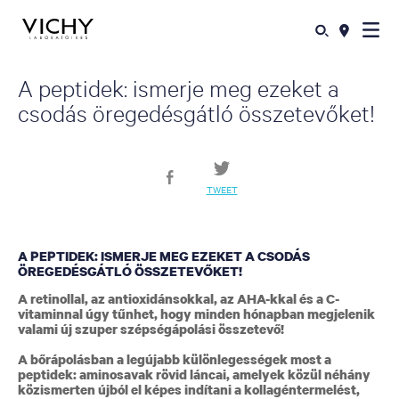
A peptidek: ismerje meg ezeket a
csodás öregedésgátló összetevőket!
TWEET
A PEPTIDEK: ISMERJE MEG EZEKET A CSODÁS
ÖREGEDÉSGÁTLÓ ÖSSZETEVŐKET!
A retinollal, az antioxidánsokkal, az AHA-kkal és a C-
vitaminnal úgy tűnhet, hogy minden hónapban megjelenik
valami új szuper szépségápolási összetevő!
A bőrápolásban a legújabb különlegességek most a
peptidek: aminosavak rövid láncai, amelyek közül néhány
közismerten újból el képes indítani a kollagéntermelést,