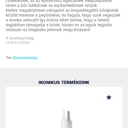
csökkennek, és az epidermisz egészének megszépülése
révén a bőr üdébbnek és kipihentebbnek látszik.
Nehéz magabiztosan válogatni az öregedésgátló bőrápolók
között! Keresse a peptideket, és hagyja, hogy azok végezzék
a munka nehezét! Így biztos lehet benne, hogy a lehető
legjobban támogatja a bőrét, hiszen ez az egyik legjobb
módszer az öregedés jeleinek megcélzására!
A Szerkesztőség
kedd 8 október
Tag:
#Öregedésgátlás
IKONIKUS TERMÉKEINK