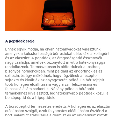
A peptidek ereje
Ennek egyik módja, ha olyan hatóanyagokat választunk,
amelyek a kulcsfontosságú bőrrostokat célozzák: a kollagént
és az elasztint. A peptidek, az öregedésgátló összetevők
nagy családja, amelyek bizonyított in vitro hatékonysággal
rendelkeznek. Természetesen is előfordulnak a testben,
bizonyos hormonokban, mint például az endorfinok és az
oxitocin, és úgy működnek, hogy rögzülnek a receptor
sejtekre és kiváltják az anyagcserét, például a bőr sejtjeit
több kollagén előállítására vagy a zsír felszívására és
felhasználására serkentik. Néhány példa a bőrápoló
termékekhez kiválasztott, leghatékonyabb peptidek közül: a
borsópeptid és a tripeptidek.
A borsópeptid természetes eredetű. A kollagén és az elasztin
erősítésére szolgál, ezek folyamatos előállítására ösztönzi a
bőrt, valamint stabilizálja a dermisz és az epidermisz közötti