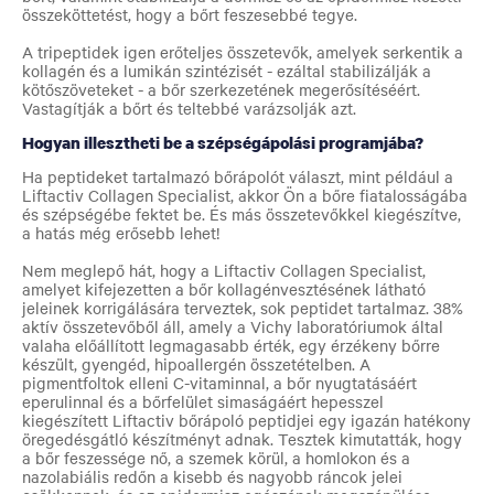
összeköttetést, hogy a bőrt feszesebbé tegye.
A tripeptidek igen erőteljes összetevők, amelyek serkentik a
kollagén és a lumikán szintézisét - ezáltal stabilizálják a
kötőszöveteket - a bőr szerkezetének megerősítéséért.
Vastagítják a bőrt és teltebbé varázsolják azt.
Hogyan illesztheti be a szépségápolási programjába?
Ha peptideket tartalmazó bőrápolót választ, mint például a
Liftactiv Collagen Specialist, akkor Ön a bőre fiatalosságába
és szépségébe fektet be. És más összetevőkkel kiegészítve,
a hatás még erősebb lehet!
Nem meglepő hát, hogy a Liftactiv Collagen Specialist,
amelyet kifejezetten a bőr kollagénvesztésének látható
jeleinek korrigálására terveztek, sok peptidet tartalmaz. 38%
aktív összetevőből áll, amely a Vichy laboratóriumok által
valaha előállított legmagasabb érték, egy érzékeny bőrre
készült, gyengéd, hipoallergén összetételben. A
pigmentfoltok elleni C-vitaminnal, a bőr nyugtatásáért
eperulinnal és a bőrfelület simaságáért hepesszel
kiegészített Liftactiv bőrápoló peptidjei egy igazán hatékony
öregedésgátló készítményt adnak. Tesztek kimutatták, hogy
a bőr feszessége nő, a szemek körül, a homlokon és a
nazolabiális redőn a kisebb és nagyobb ráncok jelei