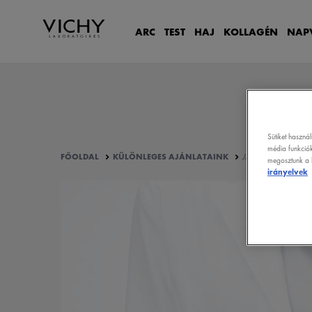
ARC
TEST
HAJ
KOLLAGÉN
NAP
Sütiket haszná
média funkciók
FŐOLDAL
KÜLÖNLEGES AJÁNLATAINK
JÁTÉKSZABÁLYZAT –
megosztunk a k
irányelvek