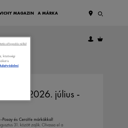
VICHY
MAGAZIN
A MÁRKA
tatás elfogadás nélkül
z, közösségi
ókat is
Adatvédelmi
yzat – 2026. július -
he-Posay és CeraVe márkákkal!
ugusztus 31. között zajlik. Olvassa el a