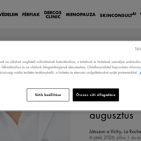
DERCOS
AI
VÉDELEM
FÉRFIAK
MENOPAUZA
SKIN
CONSULT
CLINIC
Foly
lunk az oldalunk megfelelő működésének biztosításához, a tartalmak és hirdetések személyre szabásáho
 felkínálásához és az oldalunk látogatottságának elemzéséhez. Oldalhasználattal kapcsolatos informáci
 2026. JÚLIUS - AUGUSZTUS
özösségi média területén tevékenykedő, a hirdetési és elemzési szolgáltatásokat nyújtó partnereinkkel.
Sütik beállítása
Összes süti elfogadása
Játékszabál
augusztus
Játsszon a Vichy, La Roc
A játék 2026. július 1. és a