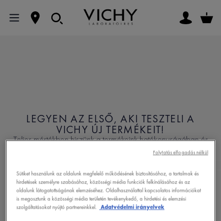
LEGYEN AZ ELSŐ, AKI TESZTELI A
VICHY ÚJ TERMÉKEIT!
Teljes mértékben hiszünk a termékeink hatékonyságában és
biztonságosságában, ezért örülnénk, ha tesztelné új
Folytatás elfogadás nélkül
termékünket!
Sütiket használunk az oldalunk megfelelő működésének biztosításához, a tartalmak és
hirdetések személyre szabásához, közösségi média funkciók felkínálásához és az
oldalunk látogatottságának elemzéséhez. Oldalhasználattal kapcsolatos információkat
is megosztunk a közösségi média területén tevékenykedő, a hirdetési és elemzési
szolgáltatásokat nyújtó partnereinkkel.
Adatvédelmi irányelvek