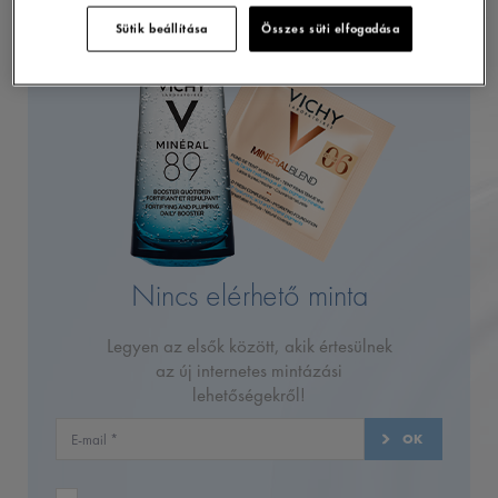
Sütik beállítása
Összes süti elfogadása
Nincs elérhető minta
Legyen az elsők között, akik értesülnek
az új internetes mintázási
lehetőségekről!
OK