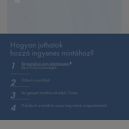
Hogyan juthatok
hozzá ingyenes mintához?
Regisztráljon vagy jelentkezzen
be a Vichy közösségbe.
Töltse ki a profilját!
Az igényelt mintákat elküldjük Önnek
Próbálja ki a mintát és ossza meg velünk a tapasztalatait!