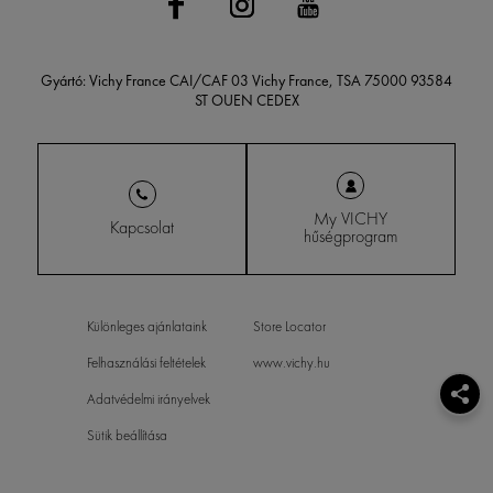
Gyártó: Vichy France CAI/CAF 03 Vichy France, TSA 75000 93584
ST OUEN CEDEX
My VICHY
Kapcsolat
hűségprogram
Különleges ajánlataink
Store Locator
Felhasználási feltételek
www.vichy.hu
Adatvédelmi irányelvek
Sütik beállítása