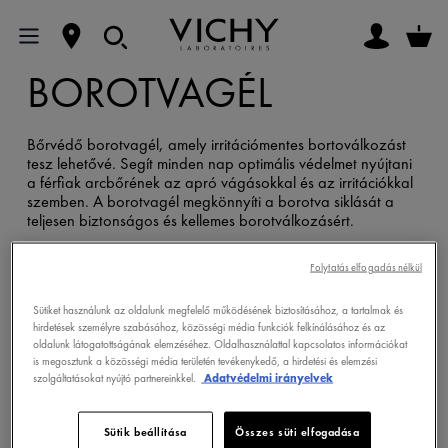
BOROTVAGÉL
Bőrvédő borotvagél, amely irritációmentes bortoválkozást
tesz lehetővé. Segít minden nap optimális védelmet nyújtani
a férfiak arcbőrének az apró vágásokkal és az irritációkkal
szemben. A borotvagél megkönnyíti a borotva siklását a
teljesen biztonságos és kellemes borotválkozásért.
Folytatás elfogadás nélkül
Sütiket használunk az oldalunk megfelelő működésének biztosításához, a tartalmak és
hirdetések személyre szabásához, közösségi média funkciók felkínálásához és az
VICHY HOMME
oldalunk látogatottságának elemzéséhez. Oldalhasználattal kapcsolatos információkat
is megosztunk a közösségi média területén tevékenykedő, a hirdetési és elemzési
szolgáltatásokat nyújtó partnereinkkel.
Adatvédelmi irányelvek
Sütik beállítása
Összes süti elfogadása