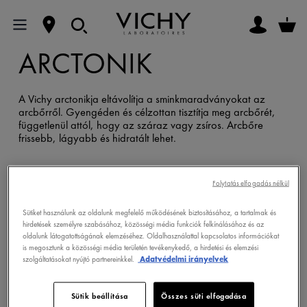
ARCTONIK
A Vichy arctonikja eltávolítja a sminkmaradványokat az
arcbőrről. Gyengéden és célzottan tisztítja meg arcbőrét,
függetlenül attól, hogy az száraz vagy zsíros. Arcbőre
frissebb, lágyabb és hidratált lehet.
Folytatás elfogadás nélkül
Sütiket használunk az oldalunk megfelelő működésének biztosításához, a tartalmak és
NORMADERM
hirdetések személyre szabásához, közösségi média funkciók felkínálásához és az
oldalunk látogatottságának elemzéséhez. Oldalhasználattal kapcsolatos információkat
is megosztunk a közösségi média területén tevékenykedő, a hirdetési és elemzési
szolgáltatásokat nyújtó partnereinkkel.
Adatvédelmi irányelvek
Sütik beállítása
Összes süti elfogadása