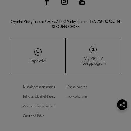
Gyártó: Vichy France CAI/CAF 03 Vichy France, TSA 75000 93584
ST OUEN CEDEX
My VICHY
Kapcsolat
hűségprogram
Különleges ajánlataink
Store Locator
Felhasználási feltételek
www.vichy.hu
Adatvédelmi irányelvek
Sütik beállítása