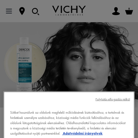
Folytatás elfogadás nélkül
Sütiket használunk az oldalunk megfelelő működésének biztosításához, a tartalmak és
ÉRZÉKENY FEJBŐR
hirdetések személyre szabásához, közösségi média funkciók felkínálásához és az
oldalunk látogatottságának elemzéséhez. Oldalhasználattal kapcsolatos információkat
is megosztunk a közösségi média területén tevékenykedő, a hirdetési és elemzési
szolgáltatásokat nyújtó partnereinkkel.
Adatvédelmi irányelvek
Akár az első használattól kezdve hat.*