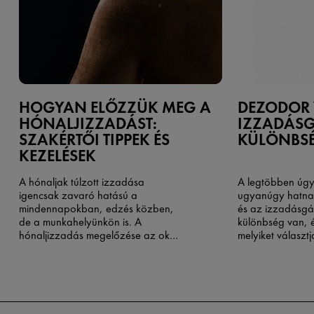
HOGYAN ELŐZZÜK MEG A
DEZODOR
HÓNALJIZZADÁST:
IZZADÁSG
SZAKÉRTŐI TIPPEK ÉS
KÜLÖNBS
KEZELÉSEK
A hónaljak túlzott izzadása
A legtöbben úgy
igencsak zavaró hatású a
ugyanúgy hatna
mindennapokban, edzés közben,
és az izzadásgát
de a munkahelyünkön is. A
különbség van, 
hónaljizzadás megelőzése
az okok
melyiket választ
megértésével és a megoldások
testszagot szab
megismerésével kezdődik.
csökkenti az izz
választ, akkor l
nem éri el vele a
hatékonyságot. A