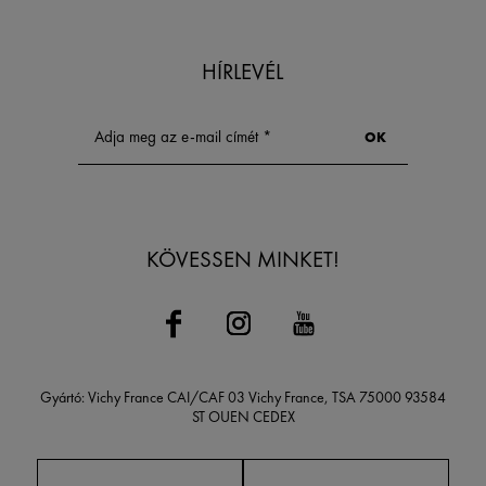
Health megközelí
lesz a választás
mögötti tudomán
első lépés a val
HÍRLEVÉL
termékek megtal
KÖVESSEN MINKET!
Gyártó: Vichy France CAI/CAF 03 Vichy France, TSA 75000 93584
ST OUEN CEDEX