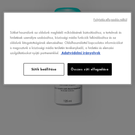
Folytatás elfogadás nélkül
Sütiket használunk az oldalunk megfelelő működésének biztosításához, a tartalmak és
hirdetések személyre szabásához, közösségi média funkciók felkínálásához és az
oldalunk látogatottságának elemzéséhez. Oldalhasználattal kapcsolatos információkat
is megosztunk a közösségi média területén tevékenykedő, a hirdetési és elemzési
szolgáltatásokat nyújtó partnereinkkel.
Adatvédelmi irányelvek
Sütik beállítása
Összes süti elfogadása