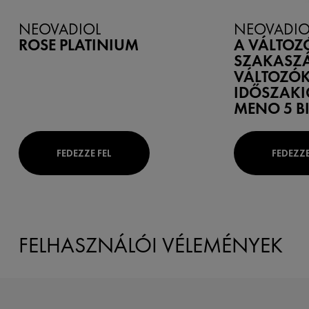
NEOVADIOL
NEOVADIO
ROSE PLATINIUM
A VÁLTOZ
SZAKASZÁ
VÁLTOZÓK
IDŐSZAKI
MENO 5 B
FEDEZZE FEL
FEDEZZE
FELHASZNÁLÓI VÉLEMÉNYEK