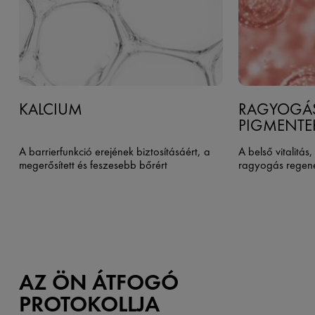
KALCIUM
RAGYOGÁ
PIGMENTE
A barrierfunkció erejének biztosításáért, a
A belső vitalitás
megerősített és feszesebb bőrért
ragyogás regene
AZ ÖN ÁTFOGÓ
PROTOKOLLJA