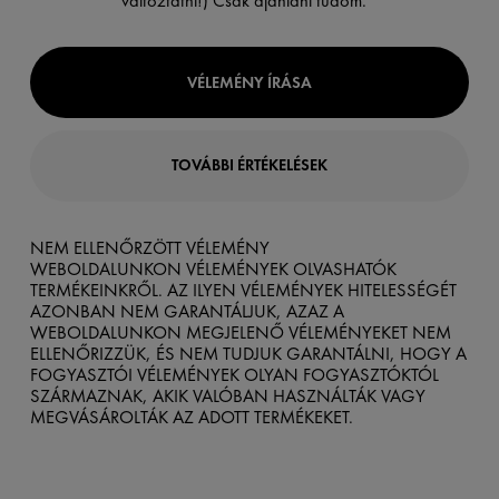
változtatni!) Csak ajánlani tudom. ”
VÉLEMÉNY ÍRÁSA
TOVÁBBI ÉRTÉKELÉSEK
NEM ELLENŐRZÖTT VÉLEMÉNY
WEBOLDALUNKON VÉLEMÉNYEK OLVASHATÓK
TERMÉKEINKRŐL. AZ ILYEN VÉLEMÉNYEK HITELESSÉGÉT
AZONBAN NEM GARANTÁLJUK, AZAZ A
WEBOLDALUNKON MEGJELENŐ VÉLEMÉNYEKET NEM
ELLENŐRIZZÜK, ÉS NEM TUDJUK GARANTÁLNI, HOGY A
FOGYASZTÓI VÉLEMÉNYEK OLYAN FOGYASZTÓKTÓL
SZÁRMAZNAK, AKIK VALÓBAN HASZNÁLTÁK VAGY
MEGVÁSÁROLTÁK AZ ADOTT TERMÉKEKET.