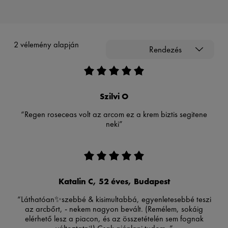
2 vélemény alapján
Rendezés
Szilvi O
“Regen roseceas volt az arcom ez a krem biztis segitene
neki”
Katalin C, 52 éves, Budapest
“Láthatóan✨szebbé & kisimultabbá, egyenletesebbé teszi
az arcbőrt, - nekem nagyon bevált. (Remélem, sokáig
elérhető lesz a piacon, és az összetételén sem fognak