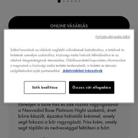
ONLINE VÁSÁRLÁS
Folytatás elfogadás nélkül
GYÓGYSZERTÁRKERESŐ
Sütiket használunk az oldalunk megfelelő működésének biztosításához, a tartalmak és
hirdetések személyre szabásához, közösségi média funkciók felkínálásához és az
oldalunk látogatottságának elemzéséhez. Oldalhasználattal kapcsolatos információkat
is megosztunk a közösségi média területén tevékenykedő, a hirdetési és elemzési
szolgáltatásokat nyújtó partnereinkkel.
Adatvédelmi irányelvek
TERMÉKLEÍRÁS
Sütik beállítása
Összes süti elfogadása
Ébredjen a bőre friss és üde rózsás ragyogásával
a Neovadiol Rose Platinium Night szakértő, érett
bőrre készült, éjszakai hidratáló krémmel, amely
segít fokozni a bőr ragyogását. Friss krém, amely
segít táplálni és nedvességgel feltölteni a bőrt.