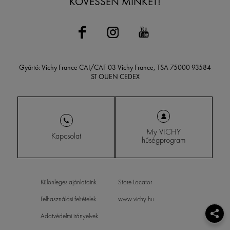
KÖVESSEN MINKET!
Gyártó: Vichy France CAI/CAF 03 Vichy France, TSA 75000 93584
ST OUEN CEDEX
My VICHY
Kapcsolat
hűségprogram
Különleges ajánlataink
Store Locator
Felhasználási feltételek
www.vichy.hu
Adatvédelmi irányelvek