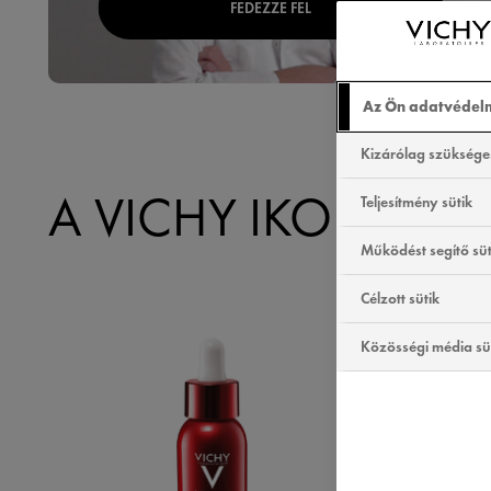
FEDEZZE FEL
Az Ön adatvédel
Kizárólag szükséges
A VICHY IKONIKUS
Teljesítmény sütik
Működést segítő süt
Célzott sütik
Közösségi média sü