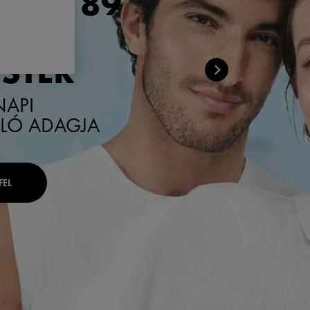
ÉRAL 89
I
STER
NAPI
ÁLÓ ADAGJA
FEL