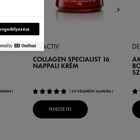
engedélyezése
LIFTACTIV
D
COLLAGEN SPECIALIST 16
AM
NAPPALI KRÉM
B
S
APJÁN )
( 24 VÉLEMÉNY ALAPJÁN )
FEDEZZE FEL