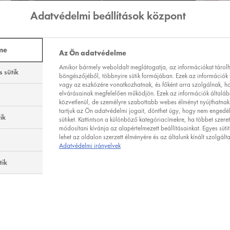
VÁLTOZOM!
Adatvédelmi beállítások központ
me
Az Ön adatvédelme
Amikor bármely weboldalt meglátogatja, az információkat tárolha
 sütik
böngészőjéből, többnyire sütik formájában. Ezek az információk 
vagy az eszközére vonatkozhatnak, és főként arra szolgálnak, h
 TERMÉKEI
elvárásainak megfelelően működjön. Ezek az információk általá
közvetlenül, de személyre szabottabb webes élményt nyújthatnak.
tartjuk az Ön adatvédelmi jogait, dönthet úgy, hogy nem engedé
ik
sütiket. Kattintson a különböző kategóriacímekre, ha többet szere
módosítani kívánja az alapértelmezett beállításainkat. Egyes sütit
lehet az oldalon szerzett élményére és az általunk kínált szolgált
Adatvédelmi irányelvek
tik