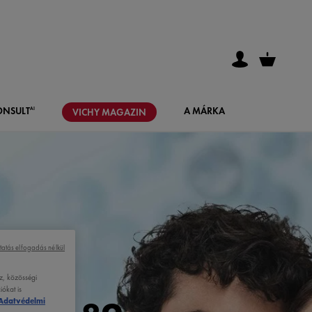
ONSULT
A MÁRKA
AI
VICHY
MAGAZIN
tatás elfogadás nélkül
z, közösségi
ókat is
Adatvédelmi