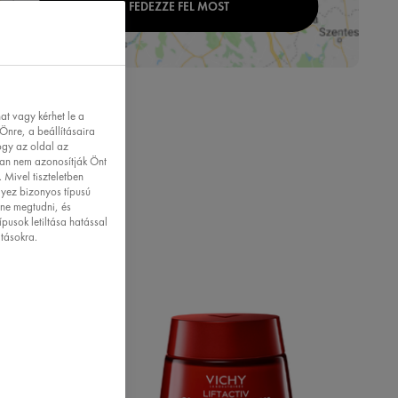
FEDEZZE FEL MOST
t vagy kérhet le a
Önre, a beállításaira
ogy az oldal az
ban nem azonosítják Önt
 Mivel tiszteletben
lyez bizonyos típusú
tne megtudni, és
ípusok letiltása hatással
atásokra.