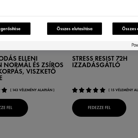
egerősítése
Összes elutasítása
Összes 
DEZODOROK
ODÁS ELLENI
STRESS RESIST 72H
 NORMÁL ÉS ZSÍROS
IZZADÁSGÁTLÓ
KORPÁS, VISZKETŐ
E
( 143 VÉLEMÉNY ALAPJÁN )
( 15 VÉLEMÉNY AL
ZE FEL
FEDEZZE FEL