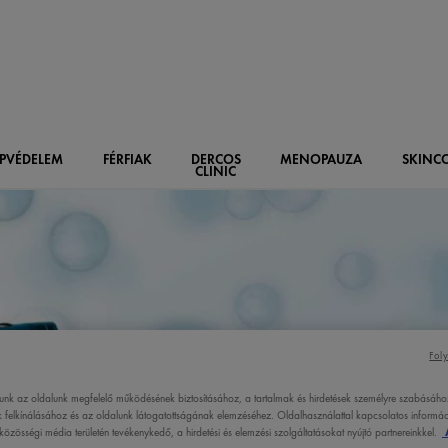
PVÉDELEM
FÉRFIAK
DERCOS
MENOPAUZA
SKIN
C
CLINIC
Foly
lunk az oldalunk megfelelő működésének biztosításához, a tartalmak és hirdetések személyre szabásáho
INNOVÁCIÓ
 felkínálásához és az oldalunk látogatottságának elemzéséhez. Oldalhasználattal kapcsolatos informáci
özösségi média területén tevékenykedő, a hirdetési és elemzési szolgáltatásokat nyújtó partnereinkkel.