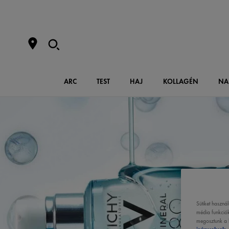
ARC
TEST
HAJ
KOLLAGÉN
NA
Sütiket haszná
média funkciók
megosztunk a k