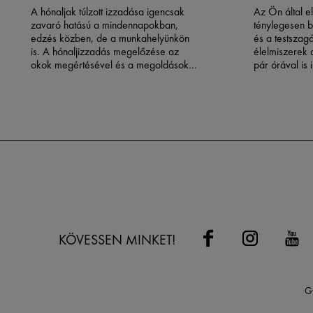
A hónaljak túlzott izzadása igencsak
Az Ön által e
zavaró hatású a mindennapokban,
ténylegesen b
edzés közben, de a munkahelyünkön
és a testszagá
is. A hónaljizzadás megelőzése
az
élelmiszerek 
okok megértésével és a megoldások
pár órával is 
megismerésével kezdődik.
bocsátanak ki
megértése, h
hatással a tes
döntéseket ho
összetételétő
rutinunkig.
KÖVESSEN MINKET!
G