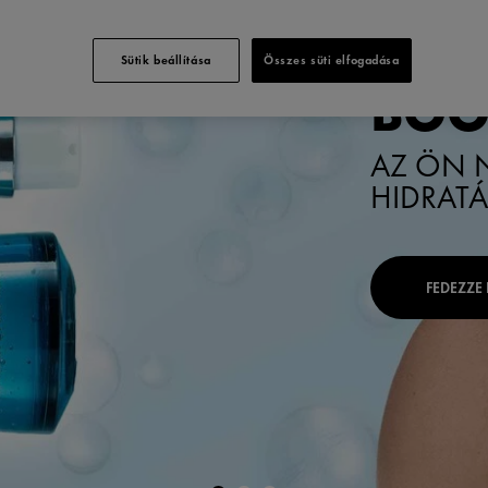
MIN
NAP
Sütik beállítása
Összes süti elfogadása
BOO
AZ ÖN 
HIDRAT
FEDEZZE 