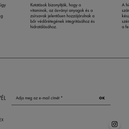
núgy
Kutatások bizonyítják, hogy a
A h
vitaminok, az ásványi anyagok és a
szá
ég
zsírsavak jelentősen hozzájárulnak a
kés
bőr védőrétegének integritásához és
szé
hidratálásához.
a fe
az 
hat
seg
ter
ere
szer
 az
VÉL
EX