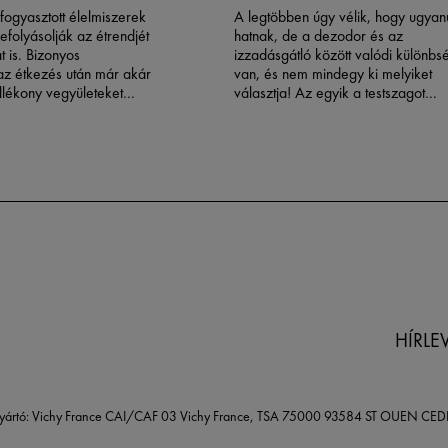
lfogyasztott élelmiszerek
A legtöbben úgy vélik, hogy ugya
efolyásolják az étrendjét
hatnak, de a dezodor és az
t is. Bizonyos
izzadásgátló között valódi különbs
az étkezés után már akár
van, és nem mindegy ki melyiket
illékony vegyületeket
választja! Az egyik a testszagot
 az izzadással. Annak
szabályozza, a másik csökkenti az
ogy mely ételek vannak
izzadást. Ha nem jót választ, akkor
tszagunkra, segíthet jobb
lehetséges, hogy nem éri el vele a
zni a tányérunk
kívánt hatékonyságot. A Vichy
l kezdve a mindennapos
Integrative Health megközelítése a
segítségére lesz a választásban: a
bőre mögötti tudomány megértése
első lépés a valóban megfelelő
termékek megtalálásához.
HÍRLE
yártó: Vichy France CAI/CAF 03 Vichy France, TSA 75000 93584 ST OUEN CED