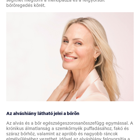
bőröregedés körét.
Az alváshiány látható jelei a bőrön
Az alvás és a bőr egészségeszorosanösszefügg egymással. A
krónikus álmatlanság a szemkörnyék puffadásához, fakó és
száraz bőrhöz, valamint az apróbb és nagyobb ráncok
elmélyüléséhez vezethet. Idővel az alváshiány felgyorsítja a