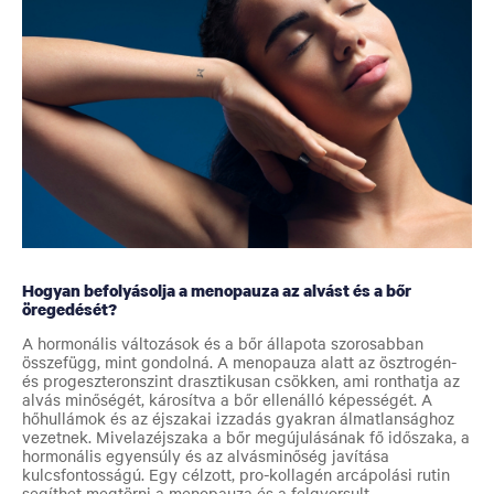
Hogyan befolyásolja a menopauza az alvást és a bőr
öregedését?
A hormonális változások és a bőr állapota szorosabban
összefügg, mint gondolná. A menopauza alatt az ösztrogén-
és progeszteronszint drasztikusan csökken, ami ronthatja az
alvás minőségét, károsítva a bőr ellenálló képességét. A
hőhullámok és az éjszakai izzadás gyakran álmatlansághoz
vezetnek. Mivelazéjszaka a bőr megújulásának fő időszaka, a
hormonális egyensúly és az alvásminőség javítása
kulcsfontosságú. Egy célzott, pro-kollagén arcápolási rutin
segíthet megtörni a menopauza és a felgyorsult