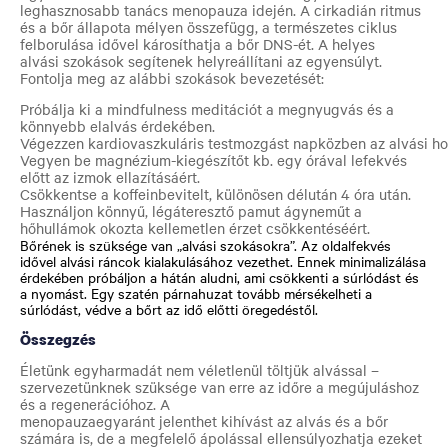
leghasznosabb tanács menopauza idején. A cirkadián ritmus
és a bőr állapota mélyen összefügg, a természetes ciklus
felborulása idővel károsíthatja a bőr DNS-ét. A helyes
alvási szokások segítenek helyreállítani az egyensúlyt.
Fontolja meg az alábbi szokások bevezetését:
Próbálja ki a mindfulness meditációt a megnyugvás és a
könnyebb elalvás érdekében.
Végezzen kardiovaszkuláris testmozgást napközben az alvási h
Vegyen be magnézium-kiegészítőt kb. egy órával lefekvés
előtt az izmok ellazításáért.
Csökkentse a koffeinbevitelt, különösen délután 4 óra után.
Használjon könnyű, légáteresztő pamut ágyneműt a
hőhullámok okozta kellemetlen érzet csökkentéséért.
Bőrének is szüksége van „alvási szokásokra”. Az oldalfekvés
idővel alvási ráncok kialakulásához vezethet. Ennek minimalizálása
érdekében próbáljon a hátán aludni, ami csökkenti a súrlódást és
a nyomást. Egy szatén párnahuzat tovább mérsékelheti a
súrlódást, védve a bőrt az idő előtti öregedéstől.
Összegzés
Életünk egyharmadát nem véletlenül töltjük alvással –
szervezetünknek szüksége van erre az időre a megújuláshoz
és a regenerációhoz. A
menopauzaegyaránt jelenthet kihívást az alvás és a bőr
számára is, de a megfelelő ápolással ellensúlyozhatja ezeket