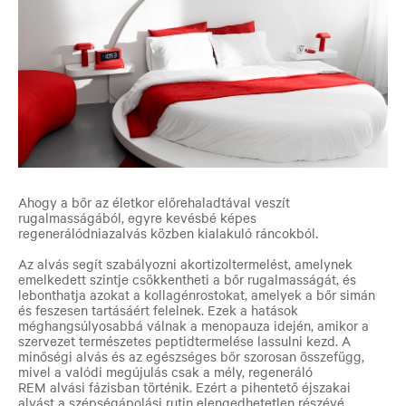
Ahogy a bőr az életkor előrehaladtával veszít
rugalmasságából, egyre kevésbé képes
regenerálódniazalvás közben kialakuló ráncokból.
Az alvás segít szabályozni akortizoltermelést, amelynek
emelkedett szintje csökkentheti a bőr rugalmasságát, és
lebonthatja azokat a kollagénrostokat, amelyek a bőr simán
és feszesen tartásáért felelnek. Ezek a hatások
méghangsúlyosabbá válnak a menopauza idején, amikor a
szervezet természetes peptidtermelése lassulni kezd. A
minőségi alvás és az egészséges bőr szorosan összefügg,
mivel a valódi megújulás csak a mély, regeneráló
REM alvási fázisban történik. Ezért a pihentető éjszakai
alvást a szépségápolási rutin elengedhetetlen részévé