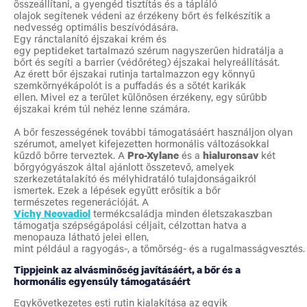
összeállítani, a gyengéd tisztítás és a tápláló
olajok segítenek védeni az érzékeny bőrt és felkészítik a
nedvesség optimális beszívódására.
Egy ránctalanító éjszakai krém és
egy peptideket tartalmazó szérum nagyszerűen hidratálja a
bőrt és segíti a barrier (védőréteg) éjszakai helyreállítását.
Az érett bőr éjszakai rutinja tartalmazzon egy könnyű
szemkörnyékápolót is a puffadás és a sötét karikák
ellen. Mivel ez a terület különösen érzékeny, egy sűrűbb
éjszakai krém túl nehéz lenne számára.
A bőr feszességének további támogatásáért használjon olyan
szérumot, amelyet kifejezetten hormonális változásokkal
küzdő bőrre terveztek. A
Pro-Xylane
és a
hialuronsav
két
bőrgyógyászok által ajánlott összetevő, amelyek
szerkezetátalakító és mélyhidratáló tulajdonságaikról
ismertek. Ezek a lépések együtt erősítik a bőr
természetes regenerációját. A
Vichy Neovadiol
termékcsaládja minden életszakaszban
támogatja szépségápolási céljait, célzottan hatva a
menopauza látható jelei ellen,
mint például a ragyogás-, a tömörség- és a rugalmasságvesztés
Tippjeink az alvásminőség javításáért, a bőr és a
hormonális egyensúly támogatásáért
Egykövetkezetes esti rutin kialakítása az egyik