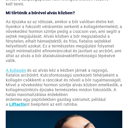
kell tenni.
Mi történik a bőrével alvás közben?
Az éjszaka az az időszak, amikor a bőr valóban életre kel.
Ilyenkor a fokozott véráramlás serkenti a kollagéntermelést, a
növekedési hormon szintje pedig a csúcson van, ami segíti a
sejtek megújulását. Alvás közben a bőr megszabadul a
fénytelen, elhalt hámsejtektől, és friss, fiatalos sejtekkel
helyettesíti azokat. Ez a természetes megújulási folyamat
segít minimalizálni afinomráncokat és javítani az arcbőrt, ami
által az alvás a bőr átalakulásánaklétfontosságú lépésévé
válik.
A kollagén
és az alvás kéz a kézben járnak a ragyogó,
fiatalos arcbőrért. Kulcsfontosságú szerkezeti fehérjeként a
kollagén csökkenti a ráncokat és növeli a bőr rugalmasságát.
Mivel a növekedési hormon szintje alvás közben emelkedik, a
kollagénszintézis éjszaka természetes módon fokozódik. A
hatás maximalizálása érdekében
érdemes egy peptidekben gazdag szérumot, például
a
Liftactiv
ot beépíteni az esti rutinba.