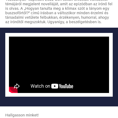
témájáról megjelent novelláját, amit az epizódban az írónő fel
is olvas. A „Hogyan tanulta meg a klimax szót a lányom egy
buszsofőrtől?” című írásban a változókor minden érzelmi és
társadalmi vetülete felbukkan, érzékenyen, humorral, ahogy
az írónőtől megszoktuk. Ugyanígy, a beszélgetésben is.
Hallgasson minket!