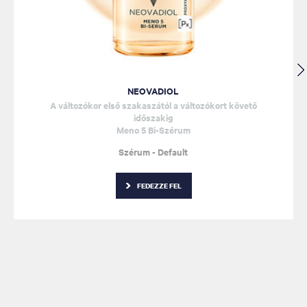
NEOVADIOL
A változókor első szakaszától a változókort követő
időszakig
Meno 5 Bi-Szérum
Szérum - Default
FEDEZZE FEL