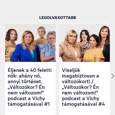
LEGOLVASOTTABB
Éljenek a 40 feletti
Viseljük
nők: ahány nő,
magabiztosan a
annyi történet.
változókort! /
„Változókor? Én
„Változókor? Én
nem változom!”
nem változom!”
podcast a Vichy
podcast a Vichy
támogatásával #1
támogatásával #4