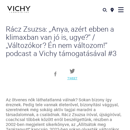
Rácz Zsuzsa: „Anya, azért ebben a
klimaxban van jó is, ugye?” /
„Változókor? Én nem változom!”
podcast a Vichy támogatásával #3
TWEET
Az ötvenes nők láthatatlanná válnak? Sokan bizony így
éreznek. Pedig tele vannak életerővel, bizonyítási vággyal,
szeretnének még sokáig aktív tagjai maradni a
társadalomnak, a családnak. Rácz Zsuzsa íróval, újságíróval,
coachcsal többek között erről beszélgettünk, részben a
2002-ben megjelent sikerkönyve, az „Állítsátok meg
Tezézanyut!” kapcsán. 2022-ben sokan olvasták változókor