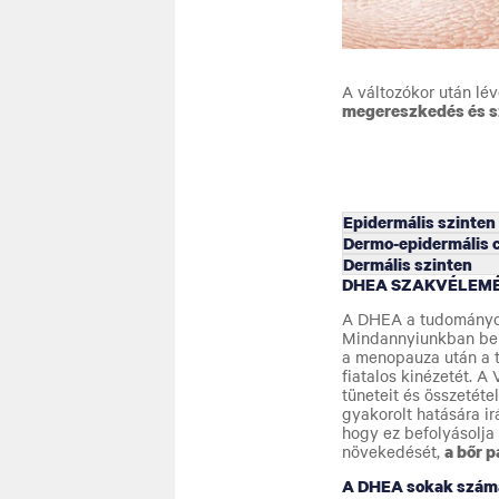
A változókor után lév
megereszkedés és s
Epidermális szinten
Dermo-epidermális 
Dermális szinten
DHEA SZAKVÉLEM
A DHEA a tudományos 
Mindannyiunkban benne
a menopauza után a t
fiatalos kinézetét. A
tüneteit és összetét
gyakorolt hatására ir
hogy ez befolyásolj
növekedését,
a bőr 
A DHEA sokak számár