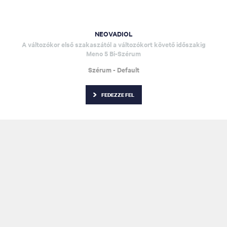
NEOVADIOL
A változókor első szakaszától a változókort követő időszakig
Meno 5 Bi-Szérum
Szérum - Default
FEDEZZE FEL