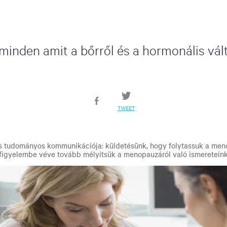
inden amit a bőrről és a hormonális vál
TWEET
s tudományos kommunikációja: küldetésünk, hogy folytassuk a men
t figyelembe véve tovább mélyítsük a menopauzáról való ismereteink