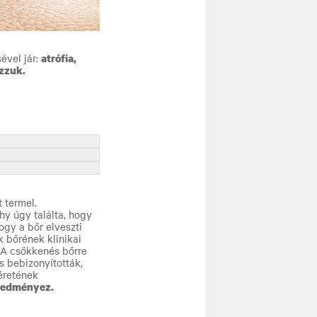
ével jár:
atrófia,
zzuk.
 termel.
hy úgy találta, hogy
gy a bőr elveszti
k bőrének klinikai
EA csökkenés bőrre
s bebizonyították,
éretének
eredményez.