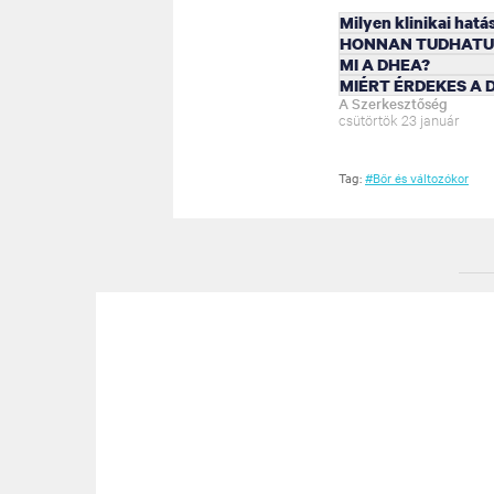
Milyen klinikai hat
HONNAN TUDHATUN
MI A DHEA?
MIÉRT ÉRDEKES A 
A Szerkesztőség
csütörtök 23 január
Tag:
#Bőr és változókor