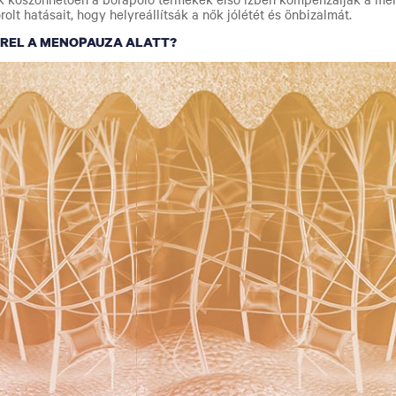
lt hatásait, hogy helyreállítsák a nők jólétét és önbizalmát.
RREL A MENOPAUZA ALATT?