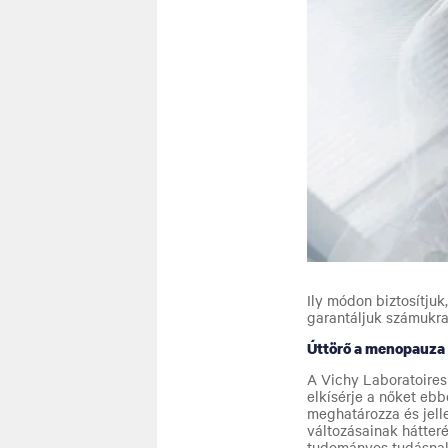
Ily módon biztosítju
garantáljuk számukra
Úttörő a menopauza 
A Vichy Laboratoires
elkísérje a nőket ebb
meghatározza és jell
változásainak hátter
tudományos tudásnak