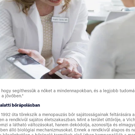
k, hogy segíthessük a nőket a mindennapokban, és a legjobb tudo
 a jövőben."
alatti bőrápolásban
 1992 óta törekszik a menopauzás bőr sajátosságainak feltárására az
en a rendkívül sajátos életszakaszban. Mint a terület úttörője, a Vic
emzi a látható változásokat, hanem dekódolja, azonosítja és elmag
ében álló biológiai mechanizmusokat. Ennek a rendkívül alapos és na
 köszönhetően a bőrápoló termékek első ízben kompenzálják a m