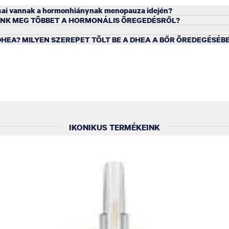
ásai vannak a hormonhiánynak menopauza idején?
K MEG TÖBBET A HORMONÁLIS ÖREGEDÉSRŐL?
DHEA? MILYEN SZEREPET TÖLT BE A DHEA A BŐR ÖREDEGÉSÉB
IKONIKUS TERMÉKEINK