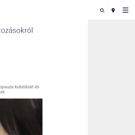
tozásokról
opauza kutatását és
et.