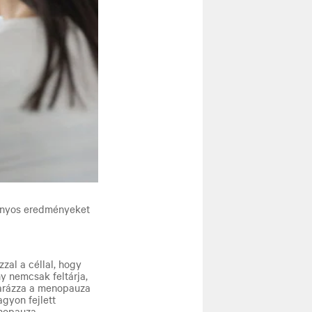
mányos eredményeket
zal a céllal, hogy
hy nemcsak feltárja,
yarázza a menopauza
gyon fejlett
enopauza