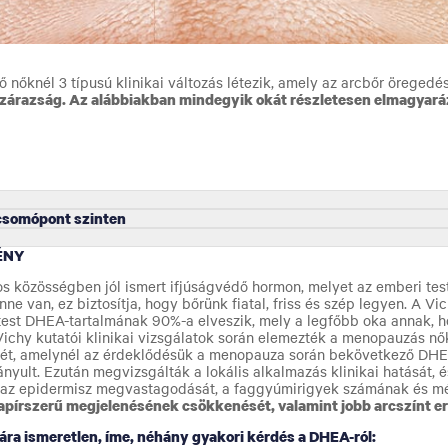
ő nőknél 3 típusú klinikai változás létezik, amely az arcbőr öregedés
zárazság. Az alábbiakban mindegyik okát részletesen elmagyará
csomópont szinten
ÉNY
közösségben jól ismert ifjúságvédő hormon, melyet az emberi test
 van, ez biztosítja, hogy bőrünk fiatal, friss és szép legyen. A Vic
est DHEA-tartalmának 90%-a elveszik, mely a legfőbb oka annak, ho
 Vichy kutatói klinikai vizsgálatok során elemezték a menopauzás nő
elét, amelynél az érdeklődésük a menopauza során bekövetkező DH
ányult. Ezután megvizsgálták a lokális alkalmazás klinikai hatását, é
a az epidermisz megvastagodását, a faggyúmirigyek számának és m
papírszerű megjelenésének csökkenését, valamint jobb arcszínt 
a ismeretlen, íme, néhány gyakori kérdés a DHEA-ról: