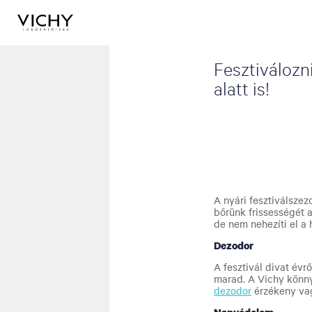
Fesztiválozn
alatt is!
A nyári fesztiválszez
bőrünk frissességét 
de nem nehezíti el a 
Dezodor
A fesztivál divat év
marad. A Vichy könny
dezodor
érzékeny vag