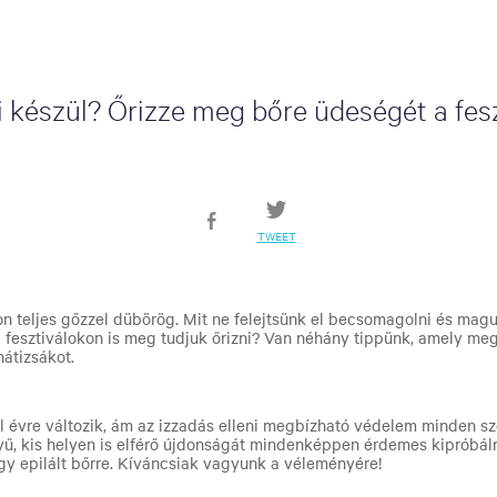
i készül? Őrizze meg bőre üdeségét a fesz
TWEET
on teljes gőzzel dübörög.
Mit ne felejtsünk el becsomagolni és magu
a fesztiválokon is meg tudjuk őrizni? Van néhány tippünk, amely meg
hátizsákot.
ről évre változik, ám az izzadás elleni megbízható védelem minden s
ű, kis helyen is elférő újdonságát mindenképpen érdemes kipróbál
y epilált bőrre. Kíváncsiak vagyunk a véleményére!