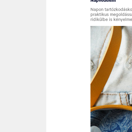
Napvédelem
Napon tartózkodáskor
praktikus megoldássa
ridikülbe is kényelme