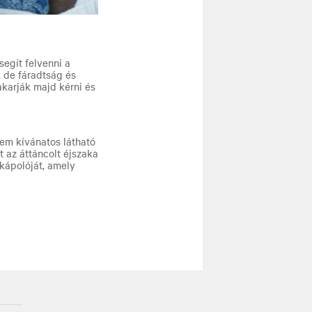
segít felvenni a
 de fáradtság és
akarják majd kérni és
nem kívánatos látható
t az áttáncolt éjszaka
ékápolóját, amely