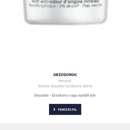
DEZODOROK
Mineral
Golyós dezodor érzékeny bőrre
Dezodor - Érzékeny vagy epilált bőr
FEDEZZE FEL