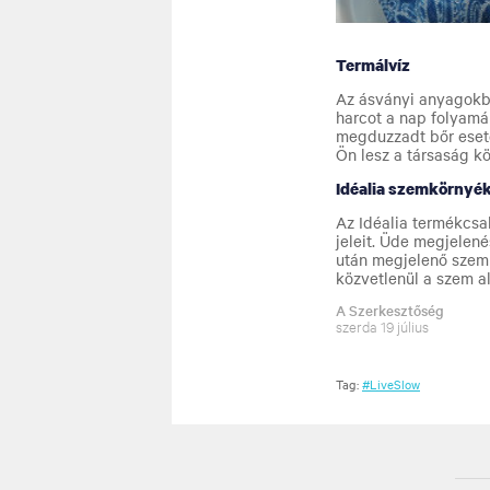
Termálvíz
Az ásványi anyagokban
harcot a nap folyamá
megduzzadt bőr eseté
Ön lesz a társaság k
Idéalia szemkörnyé
Az Idéalia termékcsa
jeleit. Üde megjelené
után megjelenő szem a
közvetlenül a szem ala
A Szerkesztőség
szerda 19 július
Tag:
#LiveSlow