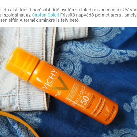
, de akár kicsit borúsabb idő esetén se feledkezzen meg az UV-véd
l szolgálhat az
Capital Soleil
Frissítő napvédő permet arcra , amel
sen elfér. A termék sminkre is felvihető.