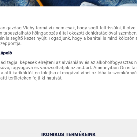
 gazdag Vichy termálvíz nem csak, hogy segít felfrissülni, illetve 
n tapasztalható hőingadozás által okozott dehidratációval szemben,
n is segítő kezet nyújt. Fogadjunk, hogy a barátai is mind kölcsön 
özéppontja.
kápoló
lád tagjai képesek elrejteni az alváshiány és az alkoholfogyasztás 
sűvé, ragyogóvá és varázsolhatják az arcbőrt. Amennyiben Ön is tar
latti karikáktól, ne felejtse el magával vinni az Idéalia szemkörny
tti területeken fejti ki hatását.
IKONIKUS TERMÉKEINK