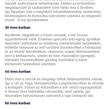
melyek szalicilsavat tartalmaznak. Ebben az évtizedben
megalapozott jó szokásokért bőre hálás lesz a jövőben,
így figyeljen oda a megfelelő folyadékbevitelre, rendszeres
testmozgásra és biztosítsa szervezete számára az elegendő
alvást - 8 óra éjszakánként.
30 éves korban
Kezdenek megjelenni a finom vonalak, a bőr tónusa
egyenletlenné válik. Érdemes speciális anti-aging ápolókat
használni, különösen az érzékeny szemkörnyéki területeken,
előtérbe helyezve az anti-oxidáns összetevőket a bőrápolás
és az étrend tekintetében: válasszon szuper élelmiszereket,
mint a kelkáposzta, szeder és kiwi. Használjon gyengéd,
hidratáló összetevőkben gazdag tisztítókat a káros
környezeti hatásokkal szemben.
40 éves korban
Ekkor már a ráncok és öregségi foltok határozotabbá válnak,
így a cél az, hogy homogenizálja a pigmentációkat és növelje
a kollagént. Ebben az évtizedben a bőr veszít ragyogásából.
A hosszú távú hidratálás célszerűbb, mint valaha, így
használjon hialuronsavas szérumot a napi bőrápoló alá.
50 éves korban