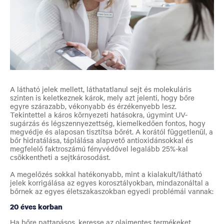
A látható jelek mellett, láthatatlanul sejt és molekuláris
szinten is keletkeznek károk, mely azt jelenti, hogy bőre
egyre szárazabb, vékonyabb és érzékenyebb lesz.
Tekintettel a káros környezeti hatásokra, úgymint UV-
sugárzás és légszennyezettség, kiemelkedően fontos, hogy
megvédje és alaposan tisztítsa bőrét. A korától függetlenül, a
bőr hidratálása, táplálása alapvető antioxidánsokkal és
megfelelő faktroszámú fényvédővel legalább 25%-kal
csökkentheti a sejtkárosodást.
A megelőzés sokkal hatékonyabb, mint a kialakult/látható
jelek korrigálása az egyes korosztályokban, mindazonáltal a
bőrnek az egyes életszakaszokban egyedi problémái vannak:
20 éves korban
Ha bőre pattanásos, keresse az olajmentes termékeket,