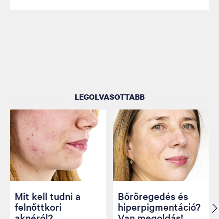
LEGOLVASOTTABB
Mit kell tudni a
Bőröregedés és
felnőttkori
hiperpigmentáció?
aknéról?
Van megoldás!