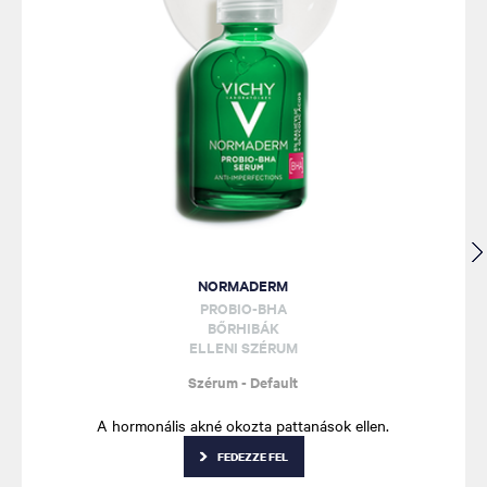
NORMADERM
PROBIO-BHA
BŐRHIBÁK
ELLENI SZÉRUM
Szérum - Default
A hormonális akné okozta pattanások ellen.
FEDEZZE FEL